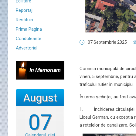
Edilitare
Reportaj
Restituiri
Prima Pagina
Condoleante
07 Septembrie 2025
Advertorial
Comisia municipală de circulaț
In Memoriam
vineri, 5 septembrie, pentru 
traficului rutier în municipiu.
August
În urma ședinței, au fost av
1. Închiderea circulației pe
07
Liceul German, cu excepția ri
a rețelelor de canalizare. So
Calendarul zilei