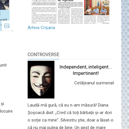
Arhiva Crișana
CONTROVERSE
unit
Independent, inteligent...
Impertinent!
Cetățeanul surmenat
 și
Laudă-mă gură, că eu n-am măsură! Diana
locuire
Șoșoacă dixit: „Cred că toți bărbații și-ar dori
o soție ca mine”. Silvestru știe, doar a lăsat-o
că nu mai putea de bine. Un gest de mare