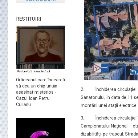
RESTITUIRI
Orădeanul care încearcă
să dea un chip unuia
2. Închiderea circulației pe
asasinat misterios -
Sanatoriului, în data de 11 
Cazul Ioan Petru
Culianu
montării unei stații electric
3. Închiderea circulației în
Campionatului Național – eta
dizabilități, pe traseul: Str