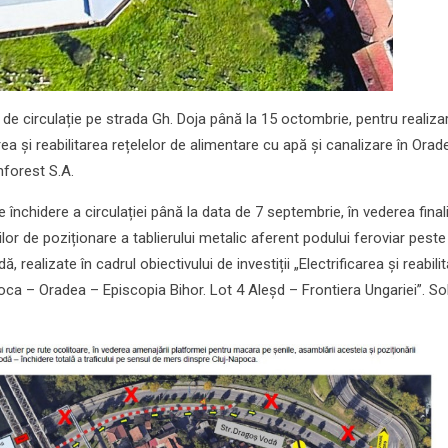
e circulație pe strada Gh. Doja până la 15 octombrie, pentru realiza
erea și reabilitarea rețelelor de alimentare cu apă și canalizare în Orad
nforest S.A.
chidere a circulației până la data de 7 septembrie, în vederea finaliz
ilor de poziționare a tablierului metalic aferent podului feroviar peste
realizate în cadrul obiectivului de investiții „Electrificarea și reabili
poca – Oradea – Episcopia Bihor. Lot 4 Aleșd – Frontiera Ungariei”. Sol