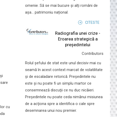
omenie. Să se mai bucure și alți români de
așa... patrimoniu național.
CITESTE
Radiografia unei crize -
Eroarea strategică a
președintelui
Contributors
Rolul şefului de stat este unul decisiv mai cu
seamă în acest context marcat de volatilitate
și
şi de escaladare retorică. Preşedintele nu
esare
este şi nu poate fi un simplu martor ce
consemnează discuţii ce nu duc nicăieri.
Preşedintele nu poate ceda nimănui misiunea
de a acţiona spre a identifica o cale spre
lor cu
desemnarea unui nou premier.
ada