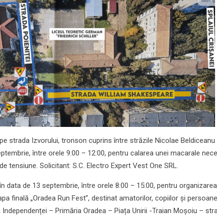
 strada Izvorului, tronson cuprins între străzile Nicolae Beldiceanu 
septembrie, între orele 9:00 – 12:00, pentru calarea unei macarale nec
e de tensiune. Solicitant: S.C. Electro Expert Vest One SRL.
 data de 13 septembrie, între orele 8:00 – 15:00, pentru organizarea
pa finală „Oradea Run Fest”, destinat amatorilor, copiilor și persoane
ada Independenței – Primăria Oradea – Piața Unirii -Traian Moșoiu – str