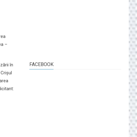
rea
ea –
FACEBOOK
ării în
 Crișul
tarea
icitant: