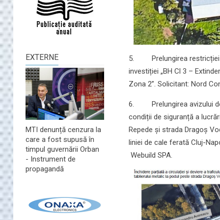
EXTERNE
5. Prelungirea restricției d
investiției „BH Cl 3 – Extind
Zona 2”. Solicitant: Nord Co
6. Prelungirea avizului de în
condiții de siguranță a lucrăr
Repede și strada Dragoș Vodă, 
MTI denunță cenzura la
care a fost supusă în
liniei de cale ferată Cluj-Na
timpul guvernării Orban
Webuild SPA.
- Instrument de
propagandă