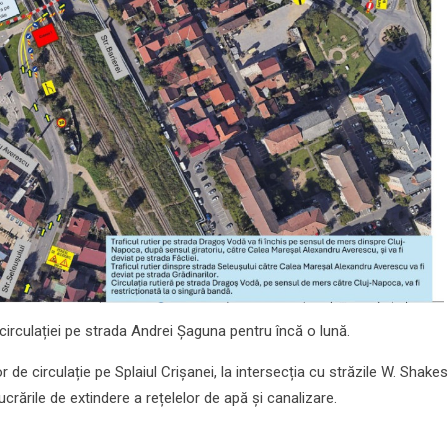
rculației pe strada Andrei Șaguna pentru încă o lună.
de circulație pe Splaiul Crișanei, la intersecția cu străzile W. Shake
lucrările de extindere a rețelelor de apă și canalizare.