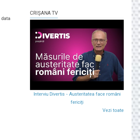
CRIŞANA TV
u data
Interviu Divertis - Austeritatea face români
fericiți
Vezi toate