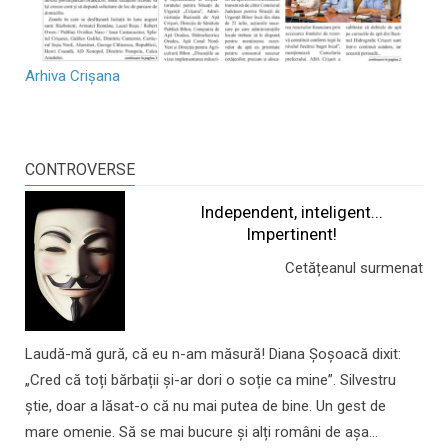
Arhiva Crișana
CONTROVERSE
Independent, inteligent...
Impertinent!
Cetățeanul surmenat
Laudă-mă gură, că eu n-am măsură! Diana Șoșoacă dixit:
„Cred că toți bărbații și-ar dori o soție ca mine”. Silvestru
știe, doar a lăsat-o că nu mai putea de bine. Un gest de
mare omenie. Să se mai bucure și alți români de așa...