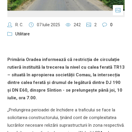
R. C.
07 Iulie 2025
242
2
0
Utilitare
Primăria Oradea informează că restricția de circulație
rutieră instituită la trecerea la nivel cu calea ferată TR13
– situată în apropierea societății Comau, la intersecția
dintre calea ferată și drumul de legătură dintre DJ 190
și DN E60, dinspre Sîntion - se prelungește până joi, 10
iulie, ora 7.00.
„Prelungirea perioadei de închidere a traficului se face la
solicitarea constructorului, ținând cont de complexitatea
lucrărilor necesare relizării suprastructurii în zona respectivă.