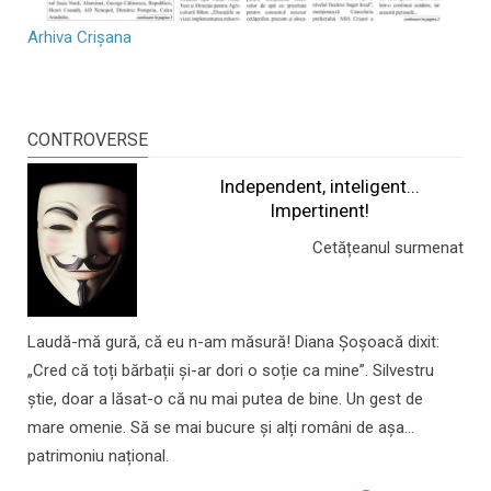
Arhiva Crișana
CONTROVERSE
Independent, inteligent...
Impertinent!
Cetățeanul surmenat
Laudă-mă gură, că eu n-am măsură! Diana Șoșoacă dixit:
„Cred că toți bărbații și-ar dori o soție ca mine”. Silvestru
știe, doar a lăsat-o că nu mai putea de bine. Un gest de
mare omenie. Să se mai bucure și alți români de așa...
patrimoniu național.