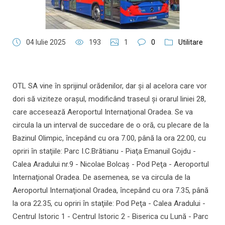
04 Iulie 2025
193
1
0
Utilitare
OTL SA vine ȋn sprijinul orădenilor, dar şi al acelora care vor
dori să viziteze oraşul, modificând traseul şi orarul liniei 28,
care accesează Aeroportul Internaţional Oradea. Se va
circula la un interval de succedare de o oră, cu plecare de la
Bazinul Olimpic, ȋncepând cu ora 7.00, până la ora 22.00, cu
opriri ȋn staţiile: Parc I.C.Brătianu - Piaţa Emanuil Gojdu -
Calea Aradului nr.9 - Nicolae Bolcaş - Pod Peţa - Aeroportul
Internaţional Oradea. De asemenea, se va circula de la
Aeroportul Internaţional Oradea, ȋncepând cu ora 7.35, până
la ora 22.35, cu opriri ȋn staţiile: Pod Peţa - Calea Aradului -
Centrul Istoric 1 - Centrul Istoric 2 - Biserica cu Lună - Parc