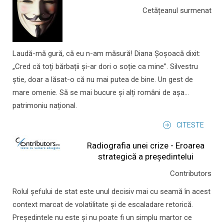
Cetățeanul surmenat
Laudă-mă gură, că eu n-am măsură! Diana Șoșoacă dixit:
„Cred că toți bărbații și-ar dori o soție ca mine”. Silvestru
știe, doar a lăsat-o că nu mai putea de bine. Un gest de
mare omenie. Să se mai bucure și alți români de așa...
patrimoniu național.
CITESTE
Radiografia unei crize - Eroarea
strategică a președintelui
Contributors
Rolul şefului de stat este unul decisiv mai cu seamă în acest
context marcat de volatilitate şi de escaladare retorică.
Preşedintele nu este şi nu poate fi un simplu martor ce