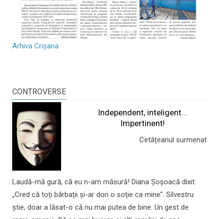
Arhiva Crișana
CONTROVERSE
Independent, inteligent...
Impertinent!
Cetățeanul surmenat
Laudă-mă gură, că eu n-am măsură! Diana Șoșoacă dixit:
„Cred că toți bărbații și-ar dori o soție ca mine”. Silvestru
știe, doar a lăsat-o că nu mai putea de bine. Un gest de