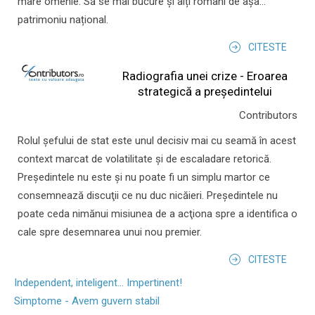
mare omenie. Să se mai bucure și alți români de așa...
patrimoniu național.
CITESTE
Radiografia unei crize - Eroarea
strategică a președintelui
Contributors
Rolul şefului de stat este unul decisiv mai cu seamă în acest
context marcat de volatilitate şi de escaladare retorică.
Preşedintele nu este şi nu poate fi un simplu martor ce
consemnează discuţii ce nu duc nicăieri. Preşedintele nu
poate ceda nimănui misiunea de a acţiona spre a identifica o
cale spre desemnarea unui nou premier.
CITESTE
Independent, inteligent... Impertinent!
Simptome - Avem guvern stabil