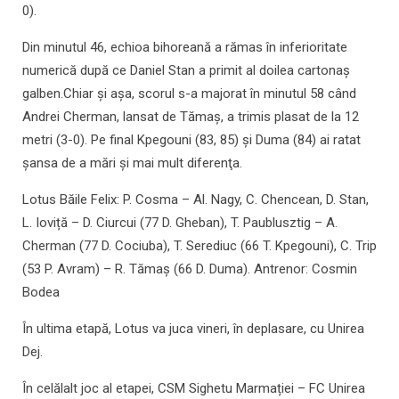
0).
Din minutul 46, echioa bihoreană a rămas în inferioritate
numerică după ce Daniel Stan a primit al doilea cartonaș
galben.Chiar şi aşa, scorul s-a majorat în minutul 58 când
Andrei Cherman, lansat de Tămaş, a trimis plasat de la 12
metri (3-0). Pe final Kpegouni (83, 85) și Duma (84) ai ratat
şansa de a mări şi mai mult diferenţa.
Lotus Băile Felix: P. Cosma – Al. Nagy, C. Chencean, D. Stan,
L. Ioviță – D. Ciurcui (77 D. Gheban), T. Paublusztig – A.
Cherman (77 D. Cociuba), T. Serediuc (66 T. Kpegouni), C. Trip
(53 P. Avram) – R. Tămaș (66 D. Duma). Antrenor: Cosmin
Bodea
În ultima etapă, Lotus va juca vineri, în deplasare, cu Unirea
Dej.
În celălalt joc al etapei, CSM Sighetu Marmației – FC Unirea