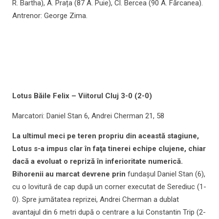
R. Bartha), A. Prața (87 A. Puie), Cl. Bercea (90 A. Fărcanea).
Antrenor: George Zima.
Lotus Băile Felix – Viitorul Cluj 3-0 (2-0)
Marcatori: Daniel Stan 6, Andrei Cherman 21, 58
La ultimul meci pe teren propriu din această stagiune,
Lotus s-a impus clar în faţa tinerei echipe clujene, chiar
dacă a evoluat o repriză în inferioritate numerică.
Bihorenii au marcat devrene prin
fundașul Daniel Stan (6),
cu o lovitură de cap după un corner executat de Serediuc (1-
0). Spre jumătatea reprizei, Andrei Cherman a dublat
avantajul din 6 metri după o centrare a lui Constantin Trip (2-