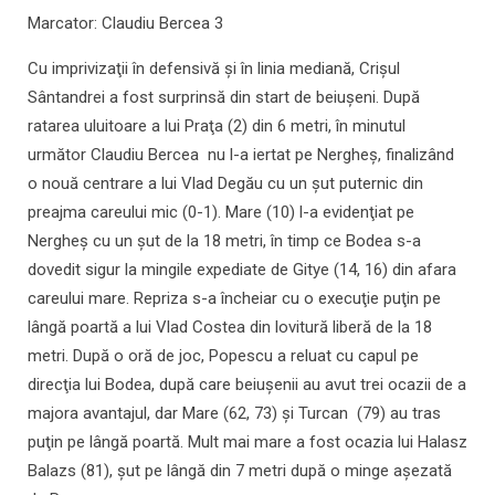
Marcator: Claudiu Bercea 3
Cu imprivizaţii în defensivă şi în linia mediană, Crişul
Sântandrei a fost surprinsă din start de beiuşeni. După
ratarea uluitoare a lui Praţa (2) din 6 metri, în minutul
următor Claudiu Bercea nu l-a iertat pe Nergheş, finalizând
o nouă centrare a lui Vlad Degău cu un şut puternic din
preajma careului mic (0-1). Mare (10) l-a evidenţiat pe
Nergheş cu un şut de la 18 metri, în timp ce Bodea s-a
dovedit sigur la mingile expediate de Gitye (14, 16) din afara
careului mare. Repriza s-a încheiar cu o execuţie puţin pe
lângă poartă a lui Vlad Costea din lovitură liberă de la 18
metri. După o oră de joc, Popescu a reluat cu capul pe
direcţia lui Bodea, după care beiuşenii au avut trei ocazii de a
majora avantajul, dar Mare (62, 73) şi Turcan (79) au tras
puţin pe lângă poartă. Mult mai mare a fost ocazia lui Halasz
Balazs (81), şut pe lângă din 7 metri după o minge aşezată