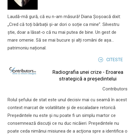
Laudă-mă gură, că eu n-am măsură! Diana Șoșoacă dixit:
„Cred că toți bărbații și-ar dori o soție ca mine”. Silvestru
știe, doar a lăsat-o că nu mai putea de bine. Un gest de
mare omenie. Să se mai bucure și alți români de așa...
patrimoniu național.
CITESTE
Radiografia unei crize - Eroarea
strategică a președintelui
Contributors
Rolul şefului de stat este unul decisiv mai cu seamă în acest
context marcat de volatilitate şi de escaladare retorică.
Preşedintele nu este şi nu poate fi un simplu martor ce
consemnează discuţii ce nu duc nicăieri. Preşedintele nu
poate ceda nimănui misiunea de a acţiona spre a identifica o