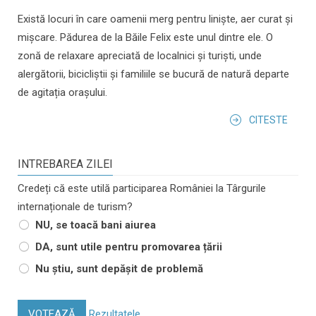
Există locuri în care oamenii merg pentru liniște, aer curat și
mișcare. Pădurea de la Băile Felix este unul dintre ele. O
zonă de relaxare apreciată de localnici și turiști, unde
alergătorii, bicicliștii și familiile se bucură de natură departe
de agitația orașului.
CITESTE
INTREBAREA ZILEI
Credeți că este utilă participarea României la Târgurile
internaționale de turism?
NU, se toacă bani aiurea
DA, sunt utile pentru promovarea țării
Nu știu, sunt depășit de problemă
VOTEAZĂ
Rezultatele