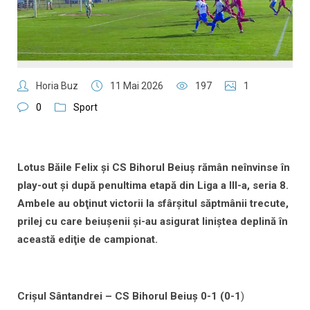
Horia Buz
11 Mai 2026
197
1
0
Sport
Lotus Băile Felix şi CS Bihorul Beiuş rămân neînvinse în
play-out şi după penultima etapă din Liga a III-a, seria 8.
Ambele au obţinut victorii la sfârşitul săptmânii trecute,
prilej cu care beiuşenii şi-au asigurat liniştea deplină în
această ediţie de campionat.
Crișul Sântandrei – CS Bihorul Beiuș 0-1 (0-1
)