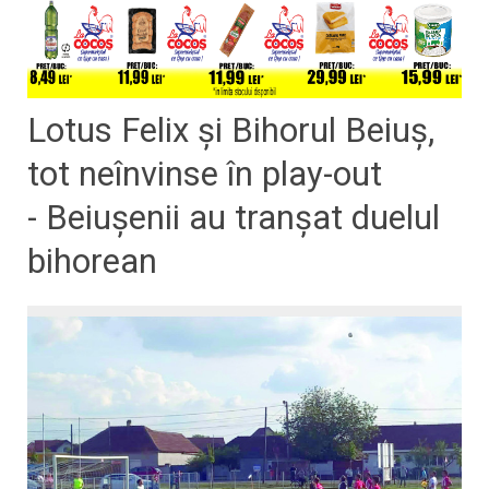
Lotus Felix şi Bihorul Beiuş,
tot neînvinse în play-out
- Beiuşenii au tranşat duelul
bihorean