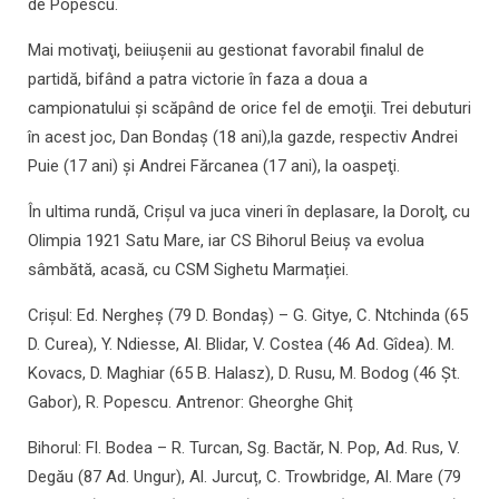
de Popescu.
Mai motivaţi, beiiuşenii au gestionat favorabil finalul de
partidă, bifând a patra victorie în faza a doua a
campionatului şi scăpând de orice fel de emoţii. Trei debuturi
în acest joc, Dan Bondaş (18 ani),la gazde, respectiv Andrei
Puie (17 ani) şi Andrei Fărcanea (17 ani), la oaspeţi.
În ultima rundă, Crișul va juca vineri în deplasare, la Dorolţ, cu
Olimpia 1921 Satu Mare, iar CS Bihorul Beiuș va evolua
sâmbătă, acasă, cu CSM Sighetu Marmației.
Crișul: Ed. Nergheș (79 D. Bondaș) – G. Gitye, C. Ntchinda (65
D. Curea), Y. Ndiesse, Al. Blidar, V. Costea (46 Ad. Gîdea). M.
Kovacs, D. Maghiar (65 B. Halasz), D. Rusu, M. Bodog (46 Șt.
Gabor), R. Popescu. Antrenor: Gheorghe Ghiț
Bihorul: Fl. Bodea – R. Turcan, Sg. Bactăr, N. Pop, Ad. Rus, V.
Degău (87 Ad. Ungur), Al. Jurcuț, C. Trowbridge, Al. Mare (79