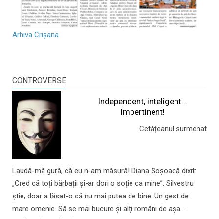
Arhiva Crișana
CONTROVERSE
Independent, inteligent...
Impertinent!
Cetățeanul surmenat
Laudă-mă gură, că eu n-am măsură! Diana Șoșoacă dixit:
„Cred că toți bărbații și-ar dori o soție ca mine”. Silvestru
știe, doar a lăsat-o că nu mai putea de bine. Un gest de
mare omenie. Să se mai bucure și alți români de așa...