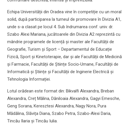
confruntare deschisă, intensă și imprevizibilă.
Echipa Universității din Oradea vine în competiție cu un moral
solid, după participarea la turneul de promovare în Divizia A1,
unde s-a clasat pe locul 4. Sub îndrumarea conf. univ. dr.
Szabo Alexi Mariana, jucătoarele din Divizia A2 reprezintă cu
mândrie programele de licență și master ale Facultății de
Geografie, Turism și Sport – Departamentul de Educație
Fizică, Sport și Kinetoterapie, dar și ale Facultății de Medicină
și Farmacie, Facultății de Științe Socio‑Umane, Facultății de
Informatică și Științe și Facultății de Inginerie Electrică și
Tehnologia Informației.
Lotul orădean este format din: Bikvalfi Alexandra, Breban
Alexandra, Creț Mălina, Dăniloaia Alexandra, Gagyi Emesche,
Geng Sorana, Keresztesi Alexandra, Nagy Nora, Pura
Mădălina, Slăvița Diana, Szabo Petra, Szabo‑Alexi Daria,
Tincău Ilaria și Tincău Iulia.