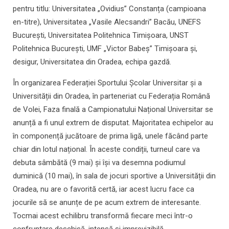
pentru titlu: Universitatea „Ovidius” Constanța (campioana
en-titre), Universitatea „Vasile Alecsandri” Bacău, UNEFS
București, Universitatea Politehnica Timișoara, UNST
Politehnica București, UMF „Victor Babeș” Timișoara și,
desigur, Universitatea din Oradea, echipa gazdă.
În organizarea Federației Sportului Școlar Universitar și a
Universității din Oradea, în parteneriat cu Federația Română
de Volei, Faza finală a Campionatului Național Universitar se
anunță a fi unul extrem de disputat. Majoritatea echipelor au
în componență jucătoare de prima ligă, unele făcând parte
chiar din lotul național. În aceste condiții, turneul care va
debuta sâmbătă (9 mai) și își va desemna podiumul
duminică (10 mai), în sala de jocuri sportive a Universității din
Oradea, nu are o favorită certă, iar acest lucru face ca
jocurile să se anunțe de pe acum extrem de interesante.
Tocmai acest echilibru transformă fiecare meci într-o