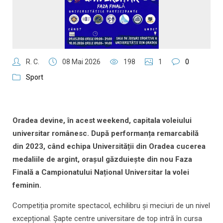
R. C.
08 Mai 2026
198
1
0
Sport
Oradea devine, în acest weekend, capitala voleiului
universitar românesc. După performanța remarcabilă
din 2023, când echipa Universității din Oradea cucerea
medaliile de argint, orașul găzduiește din nou Faza
Finală a Campionatului Național Universitar la volei
feminin.
Competiția promite spectacol, echilibru și meciuri de un nivel
excepțional. Șapte centre universitare de top intră în cursa