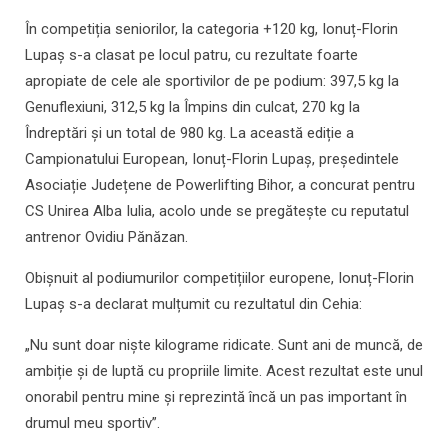
În competiția seniorilor, la categoria +120 kg, Ionuț-Florin
Lupaș s-a clasat pe locul patru, cu rezultate foarte
apropiate de cele ale sportivilor de pe podium: 397,5 kg la
Genuflexiuni, 312,5 kg la Împins din culcat, 270 kg la
Îndreptări și un total de 980 kg. La această ediție a
Campionatului European, Ionuț-Florin Lupaș, președintele
Asociație Județene de Powerlifting Bihor, a concurat pentru
CS Unirea Alba Iulia, acolo unde se pregătește cu reputatul
antrenor Ovidiu Pănăzan.
Obișnuit al podiumurilor competițiilor europene, Ionuț-Florin
Lupaș s-a declarat mulțumit cu rezultatul din Cehia:
„Nu sunt doar niște kilograme ridicate. Sunt ani de muncă, de
ambiție și de luptă cu propriile limite. Acest rezultat este unul
onorabil pentru mine și reprezintă încă un pas important în
drumul meu sportiv”.