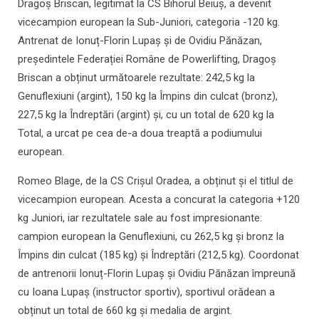
Dragoș Briscan, legitimat la CS Bihorul Beiuș, a devenit
vicecampion european la Sub-Juniori, categoria -120 kg.
Antrenat de Ionuț-Florin Lupaș și de Ovidiu Pănăzan,
președintele Federației Române de Powerlifting, Dragoș
Briscan a obținut următoarele rezultate: 242,5 kg la
Genuflexiuni (argint), 150 kg la Împins din culcat (bronz),
227,5 kg la Îndreptări (argint) și, cu un total de 620 kg la
Total, a urcat pe cea de-a doua treaptă a podiumului
european.
Romeo Blage, de la CS Crișul Oradea, a obținut și el titlul de
vicecampion european. Acesta a concurat la categoria +120
kg Juniori, iar rezultatele sale au fost impresionante:
campion european la Genuflexiuni, cu 262,5 kg și bronz la
Împins din culcat (185 kg) și Îndreptări (212,5 kg). Coordonat
de antrenorii Ionuț-Florin Lupaș și Ovidiu Pănăzan împreună
cu Ioana Lupaș (instructor sportiv), sportivul orădean a
obținut un total de 660 kg și medalia de argint.