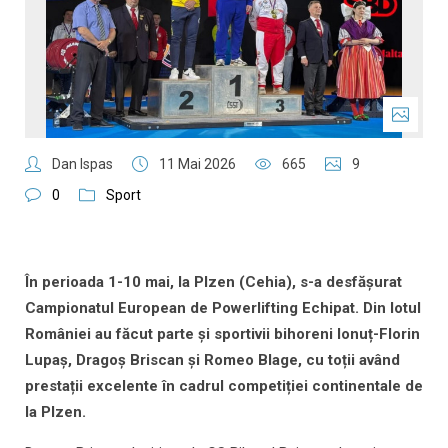
Dan Ispas
11 Mai 2026
665
9
0
Sport
În perioada 1-10 mai, la Plzen (Cehia), s-a desfășurat
Campionatul European de Powerlifting Echipat. Din lotul
României au făcut parte și sportivii bihoreni Ionuț-Florin
Lupaș, Dragoș Briscan și Romeo Blage, cu toții având
prestații excelente în cadrul competiției continentale de
la Plzen.