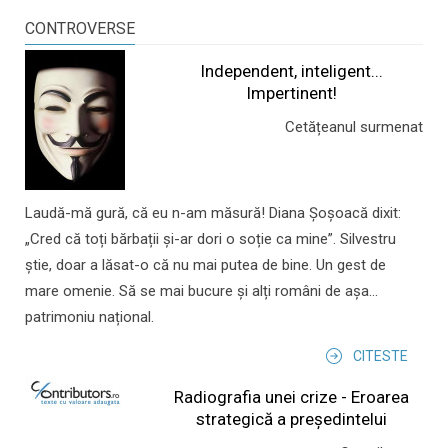
CONTROVERSE
Independent, inteligent...
Impertinent!
Cetățeanul surmenat
Laudă-mă gură, că eu n-am măsură! Diana Șoșoacă dixit:
„Cred că toți bărbații și-ar dori o soție ca mine”. Silvestru
știe, doar a lăsat-o că nu mai putea de bine. Un gest de
mare omenie. Să se mai bucure și alți români de așa...
patrimoniu național.
CITESTE
Radiografia unei crize - Eroarea
strategică a președintelui