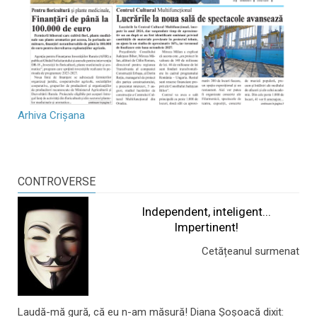
Arhiva Crișana
CONTROVERSE
Independent, inteligent...
Impertinent!
Cetățeanul surmenat
Laudă-mă gură, că eu n-am măsură! Diana Șoșoacă dixit: