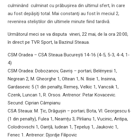
culminând culminat cu prăbuşirea din ultimul sfert, în care
au fost depăşiţi total. Mai constanţi au fost în meciul 2,
revenirea steliştilor din ultimele minute fiind tardivă.
Următorul meci se va disputa vineri, 22 mai, de la ora 20:00,
în direct pe TVR Sport, la Bazinul Steaua.
CSM Oradea – CSA Steaua București 14-16 (4-5, 5-3, 4-4, 1-
4)
CSM Oradea: Dobozanov, Gavriș – portari; Belényesi 1,
Negrean 2, M. Gheorghe 1, Oltean 1, N. Ilisie 1, Insinna,
Gardasevic 5 (1 din penalty, Remeș, Velkic 1, Vancsik 1,
Czenk, Luncan 1, R. Orsos. Antrenor: Petar Kovacevic.
Secund: Ciprian Câmpianu
CSA Steaua: M. Țic, Drăgușin – portari; Bota, Vl. Georgescu 6
(1 din penalty), Fulea 1, Neamțu 3, Pîrîianu 1, Vucinic, Antipa,
Colodrovschi 1, Oanță, Iudean 1, Țepeluș 1, Jaukovic 1,
Fenec 1. Antrenor: Djordje Filipovic