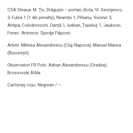
CSA Steaua: M. Țic, Drăgușin – portari; Bota, Vl. Georgescu
3, Fulea 1 (1 din penalty), Neamțu 1, Pîrîianu, Vucinic 3,
Antipa, Colodrovschi, Oanță 1, Iudean, Țepeluș 1, Jaukovic,
Fenec. Antrenor: Djordje Filipovic
Arbitri: Mihnea Alexandrescu (Cluj-Napoca), Manuel Manea
(București)
Observatori FR Polo: Adrian Alexandrescu (Oradea),
Brosovszki Attila
Cartonaș roșu: Negrean / –.