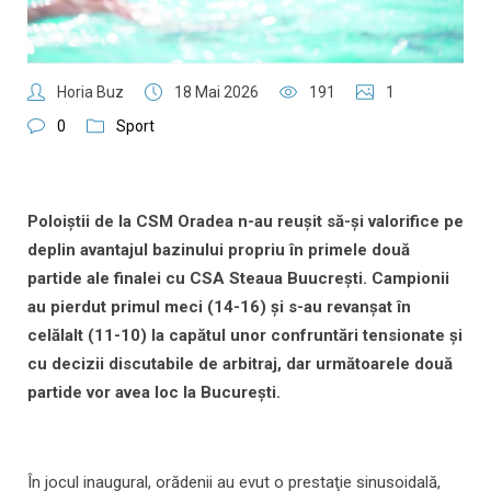
Horia Buz
18 Mai 2026
191
1
0
Sport
Poloiştii de la CSM Oradea n-au reuşit să-şi valorifice pe
deplin avantajul bazinului propriu în primele două
partide ale finalei cu CSA Steaua Buucreşti. Campionii
au pierdut primul meci (14-16) şi s-au revanşat în
celălalt (11-10) la capătul unor confruntări tensionate şi
cu decizii discutabile de arbitraj, dar următoarele două
partide vor avea loc la Bucureşti.
În jocul inaugural, orădenii au evut o prestaţie sinusoidală,