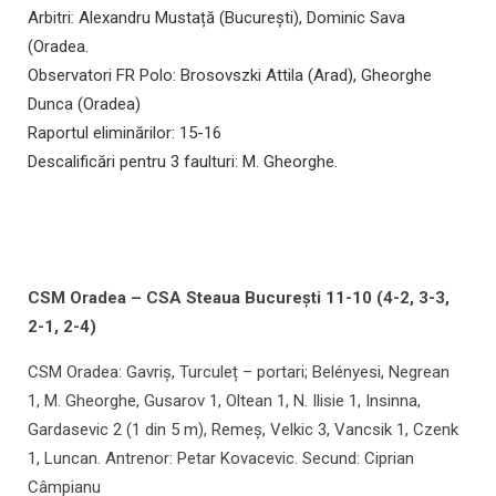
Arbitri: Alexandru Mustață (București), Dominic Sava
(Oradea.
Observatori FR Polo: Brosovszki Attila (Arad), Gheorghe
Dunca (Oradea)
Raportul eliminărilor: 15-16
Descalificări pentru 3 faulturi: M. Gheorghe.
CSM Oradea – CSA Steaua București 11-10 (4-2, 3-3,
2-1, 2-4)
CSM Oradea: Gavriș, Turculeț – portari; Belényesi, Negrean
1, M. Gheorghe, Gusarov 1, Oltean 1, N. Ilisie 1, Insinna,
Gardasevic 2 (1 din 5 m), Remeș, Velkic 3, Vancsik 1, Czenk
1, Luncan. Antrenor: Petar Kovacevic. Secund: Ciprian
Câmpianu