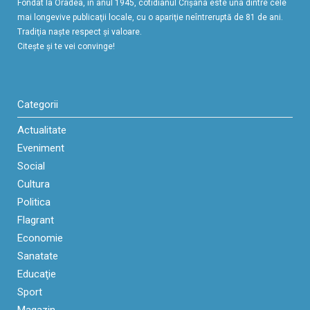
Fondat la Oradea, în anul 1945, cotidianul Crişana este una dintre cele
mai longevive publicaţii locale, cu o apariţie neîntreruptă de 81 de ani.
Tradiţia naşte respect şi valoare.
Citeşte şi te vei convinge!
Categorii
Actualitate
Eveniment
Social
Cultura
Politica
Flagrant
Economie
Sanatate
Educaţie
Sport
Magazin