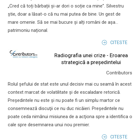
„Cred că toți bărbații și-ar dori o soție ca mine”. Silvestru
știe, doar a lăsat-o că nu mai putea de bine. Un gest de
mare omenie. Să se mai bucure și alți români de așa...
patrimoniu național.
CITESTE
Radiografia unei crize - Eroarea
strategică a președintelui
Contributors
Rolul şefului de stat este unul decisiv mai cu seamă în acest
context marcat de volatilitate şi de escaladare retorică.
Preşedintele nu este şi nu poate fi un simplu martor ce
consemnează discuţii ce nu duc nicăieri. Preşedintele nu
poate ceda nimănui misiunea de a acţiona spre a identifica o
cale spre desemnarea unui nou premier.
CITESTE