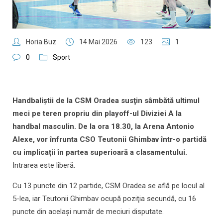
Horia Buz
14 Mai 2026
123
1
0
Sport
Handbaliştii de la CSM Oradea susţin sâmbătă ultimul
meci pe teren propriu din playoff-ul Diviziei A la
handbal masculin. De la ora 18.30, la Arena Antonio
Alexe, vor înfrunta CSO Teutonii Ghimbav într-o partidă
cu implicaţii în partea superioară a clasamentului.
Intrarea este liberă.
Cu 13 puncte din 12 partide, CSM Oradea se află pe locul al
5-lea, iar Teutonii Ghimbav ocupă poziţia secundă, cu 16
puncte din același număr de meciuri disputate.