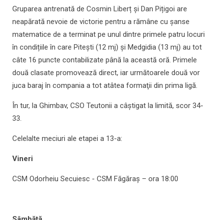
Gruparea antrenată de Cosmin Liberț și Dan Pițigoi are
neapărată nevoie de victorie pentru a rămâne cu șanse
matematice de a terminat pe unul dintre primele patru locuri
în condițiile în care Pitești (12 mj) și Medgidia (13 mj) au tot
câte 16 puncte contabilizate până la această oră. Primele
două clasate promovează direct, iar următoarele două vor
juca baraj în compania a tot atâtea formaţii din prima ligă.
În tur, la Ghimbav, CSO Teutonii a câștigat la limită, scor 34-
33.
Celelalte meciuri ale etapei a 13-a:
Vineri
CSM Odorheiu Secuiesc - CSM Făgăraș – ora 18:00
Sâmbătă