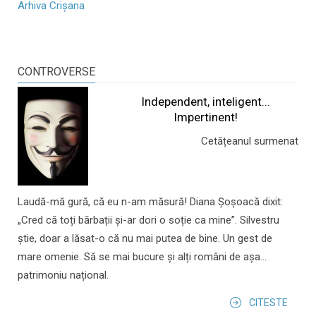
Arhiva Crișana
CONTROVERSE
Independent, inteligent...
Impertinent!
Cetățeanul surmenat
Laudă-mă gură, că eu n-am măsură! Diana Șoșoacă dixit:
„Cred că toți bărbații și-ar dori o soție ca mine”. Silvestru
știe, doar a lăsat-o că nu mai putea de bine. Un gest de
mare omenie. Să se mai bucure și alți români de așa...
patrimoniu național.
CITESTE