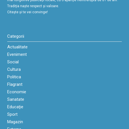
mai longevive publicaţii locale, cu o apariţie neîntreruptă de 81 de ani.
Tradiţia naşte respect şi valoare.
Citeşte şi te vei convinge!
Categorii
Actualitate
Eveniment
Social
Cultura
Politica
Flagrant
Economie
Sanatate
Educaţie
Sport
Magazin