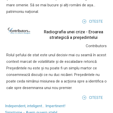
mare omenie. Să se mai bucure și alți români de așa...
patrimoniu național.
CITESTE
Radiografia unei crize - Eroarea
strategică a președintelui
Contributors
Rolul şefului de stat este unul decisiv mai cu seamă în acest
context marcat de volatilitate şi de escaladare retorică.
Preşedintele nu este şi nu poate fi un simplu martor ce
consemnează discuţii ce nu duc nicăieri. Preşedintele nu
poate ceda nimănui misiunea de a acţiona spre a identifica o
cale spre desemnarea unui nou premier.
CITESTE
Independent, inteligent... Impertinent!
Simptome - Avem guvern stabil