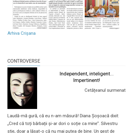
Arhiva Crișana
CONTROVERSE
Independent, inteligent...
Impertinent!
Cetățeanul surmenat
Laudă-mă gură, că eu n-am măsură! Diana Șoșoacă dixit:
„Cred că toți bărbații și-ar dori o soție ca mine”. Silvestru
știe, doar a lăsat-o că nu mai putea de bine. Un gest de