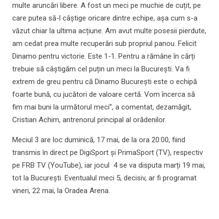
multe aruncări libere. A fost un meci pe muchie de cuțit, pe
care putea să-l câștige oricare dintre echipe, așa cum s-a
văzut chiar la ultima acțiune. Am avut multe posesii pierdute,
am cedat prea multe recuperări sub propriul panou. Felicit
Dinamo pentru victorie. Este 1-1. Pentru a rămâne în cărți
trebuie să câștigăm cel puțin un meci la București. Va fi
extrem de greu pentru că Dinamo București este o echipă
foarte bună, cu jucători de valoare certă. Vom încerca să
fim mai buni la următorul meci”, a comentat, dezamăgit,
Cristian Achim, antrenorul principal al orădenilor.
Meciul 3 are loc duminică, 17 mai, de la ora 20:00, fiind
transmis în direct pe DigiSport și PrimaSport (TV), respectiv
pe FRB TV (YouTube), iar jocul 4 se va disputa marți 19 mai,
tot la București. Eventualul meci 5, decisiv, ar fi programat
vineri, 22 mai, la Oradea Arena.