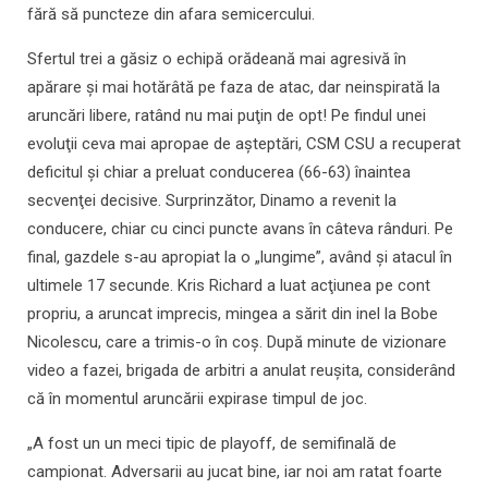
fără să puncteze din afara semicercului.
Sfertul trei a găsiz o echipă orădeană mai agresivă în
apărare şi mai hotărâtă pe faza de atac, dar neinspirată la
aruncări libere, ratând nu mai puţin de opt! Pe findul unei
evoluţii ceva mai apropae de aşteptări, CSM CSU a recuperat
deficitul şi chiar a preluat conducerea (66-63) înaintea
secvenţei decisive. Surprinzător, Dinamo a revenit la
conducere, chiar cu cinci puncte avans în câteva rânduri. Pe
final, gazdele s-au apropiat la o „lungime”, având şi atacul în
ultimele 17 secunde. Kris Richard a luat acţiunea pe cont
propriu, a aruncat imprecis, mingea a sărit din inel la Bobe
Nicolescu, care a trimis-o în coş. După minute de vizionare
video a fazei, brigada de arbitri a anulat reuşita, considerând
că în momentul aruncării expirase timpul de joc.
„A fost un un meci tipic de playoff, de semifinală de
campionat. Adversarii au jucat bine, iar noi am ratat foarte