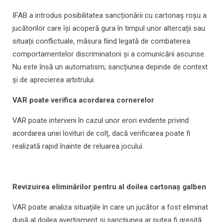
IFAB a introdus posibilitatea sancționării cu cartonaș roșu a
jucătorilor care își acoperă gura în timpul unor altercații sau
situații conflictuale, măsura fiind legată de combaterea
comportamentelor discriminatorii și a comunicării ascunse.
Nu este însă un automatism; sancțiunea depinde de context
și de aprecierea arbitrului.
VAR poate verifica acordarea cornerelor
VAR poate interveni în cazul unor erori evidente privind
acordarea unei lovituri de colț, dacă verificarea poate fi
realizată rapid înainte de reluarea jocului.
Revizuirea eliminărilor pentru al doilea cartonaș galben
VAR poate analiza situațiile în care un jucător a fost eliminat
după al doilea avertisment și sancțiunea ar putea fi greșită.