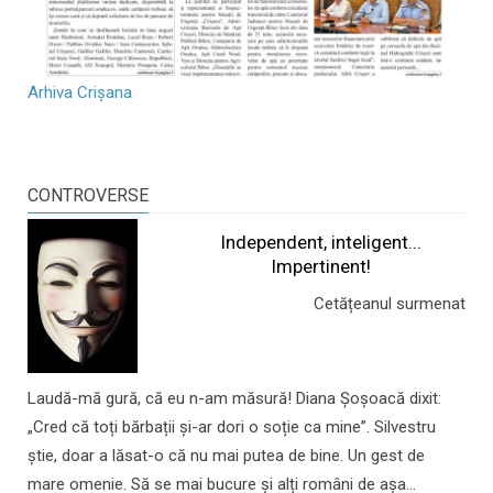
Arhiva Crișana
CONTROVERSE
Independent, inteligent...
Impertinent!
Cetățeanul surmenat
Laudă-mă gură, că eu n-am măsură! Diana Șoșoacă dixit:
„Cred că toți bărbații și-ar dori o soție ca mine”. Silvestru
știe, doar a lăsat-o că nu mai putea de bine. Un gest de
mare omenie. Să se mai bucure și alți români de așa...