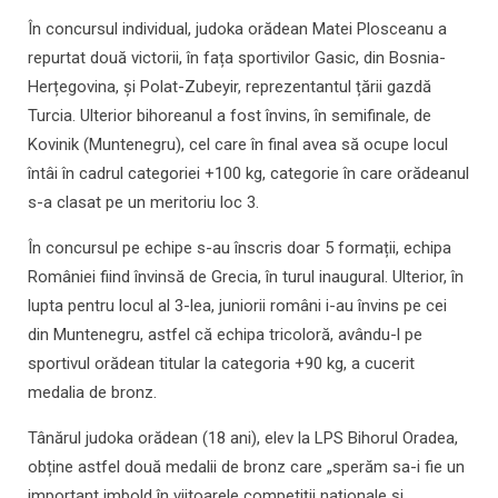
În concursul individual, judoka orădean Matei Plosceanu a
repurtat două victorii, în fața sportivilor Gasic, din Bosnia-
Herțegovina, și Polat-Zubeyir, reprezentantul țării gazdă
Turcia. Ulterior bihoreanul a fost învins, în semifinale, de
Kovinik (Muntenegru), cel care în final avea să ocupe locul
întâi în cadrul categoriei +100 kg, categorie în care orădeanul
s-a clasat pe un meritoriu loc 3.
​În concursul pe echipe s-au înscris doar 5 formații, echipa
României fiind învinsă de Grecia, în turul inaugural. Ulterior, în
lupta pentru locul al 3-lea, juniorii români i-au învins pe cei
din Muntenegru, astfel că echipa tricoloră, avându-l pe
sportivul orădean titular la categoria +90 kg, a cucerit
medalia de bronz.
Tânărul judoka orădean (18 ani), elev la LPS Bihorul Oradea,
obține astfel două medalii de bronz care „sperăm sa-i fie un
important imbold în viitoarele competiții naționale și