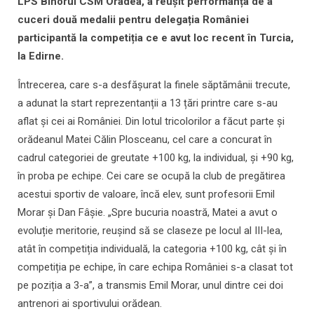
LPS Bihorul CSM Oradea, a reușit performanța de a
cuceri două medalii pentru delegația României
participantă la competiția ce e avut loc recent în Turcia,
la Edirne.
Întrecerea, care s-a desfășurat la finele săptămânii trecute,
a adunat la start reprezentanții a 13 țări printre care s-au
aflat și cei ai României. Din lotul tricolorilor a făcut parte și
orădeanul Matei Călin Plosceanu, cel care a concurat în
cadrul categoriei de greutate +100 kg, la individual, și +90 kg,
în proba pe echipe. Cei care se ocupă la club de pregătirea
acestui sportiv de valoare, încă elev, sunt profesorii Emil
Morar și Dan Fâșie. „Spre bucuria noastră, Matei a avut o
evoluție meritorie, reușind să se claseze pe locul al III-lea,
atât în competiția individuală, la categoria +100 kg, cât și în
competiția pe echipe, în care echipa României s-a clasat tot
pe poziția a 3-a”, a transmis Emil Morar, unul dintre cei doi
antrenori ai sportivului orădean.