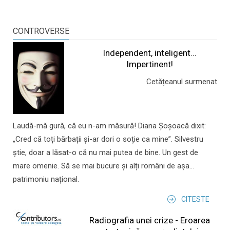
CONTROVERSE
Independent, inteligent...
Impertinent!
Cetățeanul surmenat
Laudă-mă gură, că eu n-am măsură! Diana Șoșoacă dixit:
„Cred că toți bărbații și-ar dori o soție ca mine”. Silvestru
știe, doar a lăsat-o că nu mai putea de bine. Un gest de
mare omenie. Să se mai bucure și alți români de așa...
patrimoniu național.
CITESTE
Radiografia unei crize - Eroarea