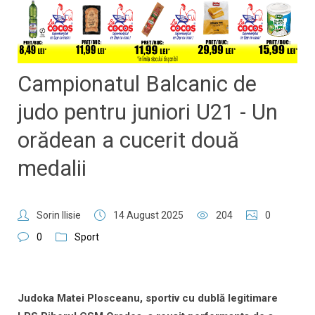
Campionatul Balcanic de
judo pentru juniori U21 - Un
orădean a cucerit două
medalii
Sorin Ilisie
14 August 2025
204
0
0
Sport
Judoka Matei Plosceanu, sportiv cu dublă legitimare