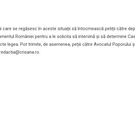
 care se regăsesc în aceste situații să întocmească petiții către dep
lamentul României pentru a le solicita să intervină și să determine Ca
cte legea. Pot trimite, de asemenea, pețiii către Avocatul Poporului ș
redactia@crisana.ro.