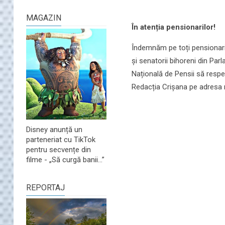
MAGAZIN
În atenția pensionarilor!
Îndemnăm pe toți pensionarii
și senatorii bihoreni din Par
Națională de Pensii să respe
Redacția Crișana pe adresa 
Disney anunță un
parteneriat cu TikTok
pentru secvențe din
filme - „Să curgă banii...”
REPORTAJ