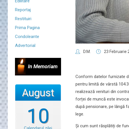
Edilitare
Reportaj
Restituiri
Prima Pagina
Condoleante
Advertorial
D.M.
23 Februarie
In Memoriam
Conform datelor furnizate de
pentru limită de vârstă 104.3
August
realizează venituri din contra
forței de muncă este invocat
după pensionare, pe lângă fa
10
lege.
Și cum sunt răsplătiți de fun
Calendarul zilei