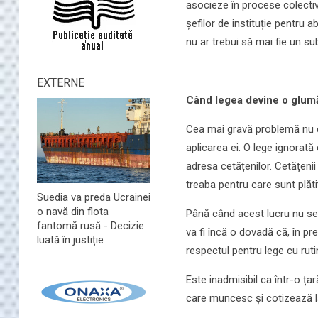
asocieze în procese colectiv
șefilor de instituție pentru
nu ar trebui să mai fie un su
EXTERNE
Când legea devine o glum
Cea mai gravă problemă nu es
aplicarea ei. O lege ignorată
adresa cetățenilor. Cetățenii 
treaba pentru care sunt plătiț
Suedia va preda Ucrainei
o navă din flota
Până când acest lucru nu se 
fantomă rusă - Decizie
va fi încă o dovadă că, în pr
luată în justiție
respectul pentru lege cu ruti
Este inadmisibil ca într-o ța
care muncesc și cotizează la