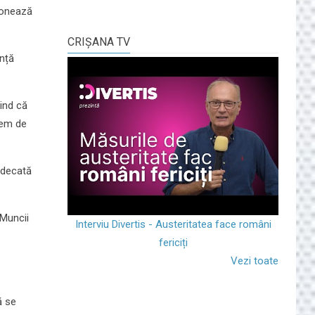
ționează
CRIŞANA TV
ență
iind că
trem de
judecată
 Muncii
Interviu Divertis - Austeritatea face români
fericiți
Vezi toate
ă se