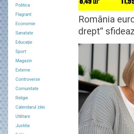
Politica
Flagrant
România europ
Economie
drept” sfideaz
Sanatate
Educaţie
Sport
Magazin
Externe
Controverse
Comunitate
Religie
Calendarul zilei
Utilitare
Justitie