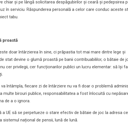
e chiar și pe lângă solicitarea despăgubirilor și ceară și pedepsirea 
 abuz în serviciu. Răspunderea personală a celor care conduc aceste st
biect tabu.
ă proastă
te doar întârzierea în sine, ci prăpastia tot mai mare dintre lege și
 de stat devine o glumă proastă pe banii contribuabililor, o bătaie de j
nu cer privilegii, cer funcționarilor publici un lucru elementar: să își f
i.
va întâmpla, fiecare zi de întârziere nu va fi doar o problemă adminis
ea multe birouri publice, responsabilitatea a fost înlocuită cu nepăsare
na de a o ignora.
ră a UE să se perpetueze o stare efectiv de bătaie de joc la adresa ce
 sistemul național de pensii, lună de lună.