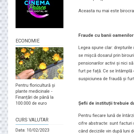
Aceasta nu mai este birocrați
Fraude cu banii oamenilor
ECONOMIE
Legea spune clar: drepturile 
se mișcă dosarul prin birouri
pensionarilor activi și nici 
furt pe față. Ce se întâmplă c
suspiciunea de fraudă și fur
Pentru floricultură și
plante medicinale -
Finanțări de până la
Șefii de instituții trebuie d
100.000 de euro
Pentru fiecare lună de întârzie
CURS VALUTAR
cifre abstracte: sunt factur
Data: 10/02/2023
când deciziile vin după luni d