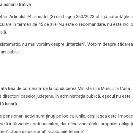
ță administrativă.
tări. Articolul 94 alineatul (3) din Legea 360/2023 obligă autoritățile 
lculare în termen de 45 de zile. Nu este o recomandare, nu este nici 
ală.
istematic, nu mai vorbim despre „întârzieri”. Vorbim despre sfidarea 
bani publici.
c
ată linia de comandă: de la conducerea Ministerului Muncii, la Casa
a directorii caselor județene. În administrația publică, eșecul nu este
fă lunară.
e pensionari activi sunt ținuți pe loc cu lunile, deși legea este limpede
ează întârzierile contribuabililor, dar când vine rândul propriilor obligaț
m”, „lipsă de personal” și „blocaje tehnice”.