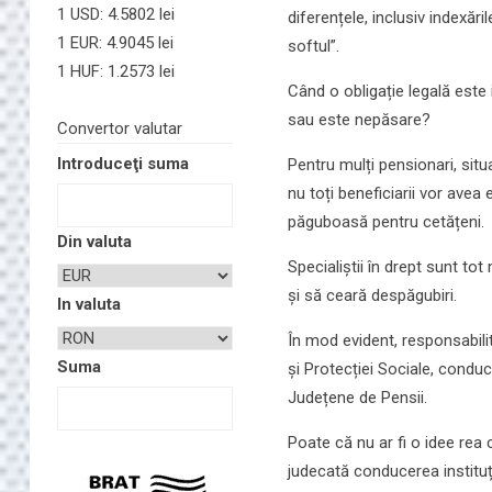
1 USD: 4.5802 lei
diferențele, inclusiv indexăr
1 EUR: 4.9045 lei
softul”.
1 HUF: 1.2573 lei
Când o obligație legală este 
sau este nepăsare?
Convertor valutar
Introduceţi suma
Pentru mulți pensionari, situ
nu toți beneficiarii vor avea
păguboasă pentru cetățeni.
Din valuta
Specialiștii în drept sunt tot 
și să ceară despăgubiri.
In valuta
În mod evident, responsabilit
Suma
și Protecției Sociale, conduc
Județene de Pensii.
Poate că nu ar fi o idee rea 
judecată conducerea instituți