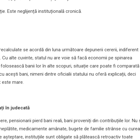
e. Este neglijență instituțională cronică.
recalculate se acordă din luna următoare depunerii cererii, indiferent
. Cu alte cuvinte, statul nu are voie să facă economii pe spinarea
să folosească banii lor în alte scopuri, situație care poate fi comparat
u acești bani, nimeni dintre oficialii statului nu oferă explicații, deci
t este mare.
ați în judecată
re, pensionarii pierd bani reali, bani proveniți din contribuțiile lor. Nu
i neplătite, medicamente amânate, bugete de familie strânse cu curea
e așteptare, instituțiile sunt obligate să plătească retroactiv toate