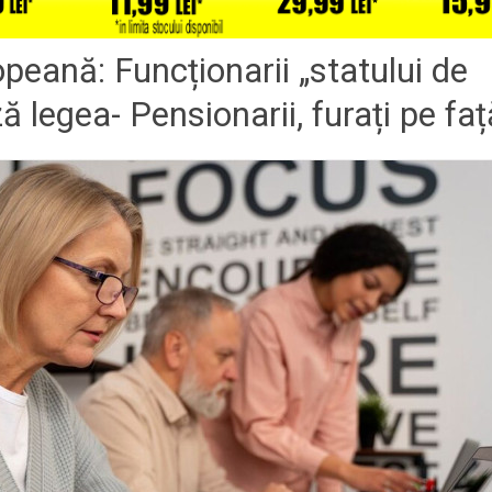
eană: Funcționarii „statului de
ă legea- Pensionarii, furați pe faț