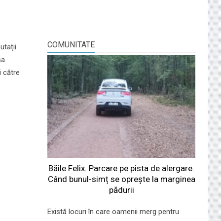
COMUNITATE
utații
sa
i către
Băile Felix. Parcare pe pista de alergare.
Când bunul-simț se oprește la marginea
pădurii
Există locuri în care oamenii merg pentru