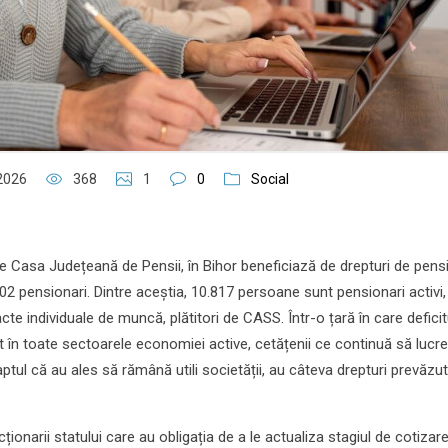
 2026
368
1
0
Social
 Casa Județeană de Pensii, în Bihor beneficiază de drepturi de pens
02 pensionari. Dintre aceștia, 10.817 persoane sunt pensionari activi,
cte individuale de muncă, plătitori de CASS. Într-o țară în care deficit
 în toate sectoarele economiei active, cetățenii ce continuă să lucr
ptul că au ales să rămână utili societății, au câteva drepturi prevăzu
cționarii statului care au obligația de a le actualiza stagiul de cotizar