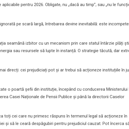
ile aplicabile pentru 2026. Obligate, nu „dacă au timp”, sau „nu le func
ignorată pe scară largă, întrebarea devine inevitabilă: este incompet
ația seamănă izbitor cu un mecanism prin care statul întârzie plăți șt
 energia sau resursele să lupte în instanță. O strategie tăcută, dar ex
mai direcți: cei prejudiciați pot și ar trebui să acționeze instituțiile în 
ate o poartă șefii din instituție, începând cu conducerea Ministerului
erea Casei Naționale de Pensii Publice și până la directorii Caselor
ca toți cei care nu primesc răspuns în termenul legal să acționeze în
ei și să le ceară despăgubiri pentru prejudiciul cauzat. Pot încerca s