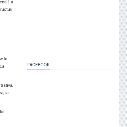
penală a
ructuri
oc la
FACEBOOK
acă
trativă,
a, iar
lor