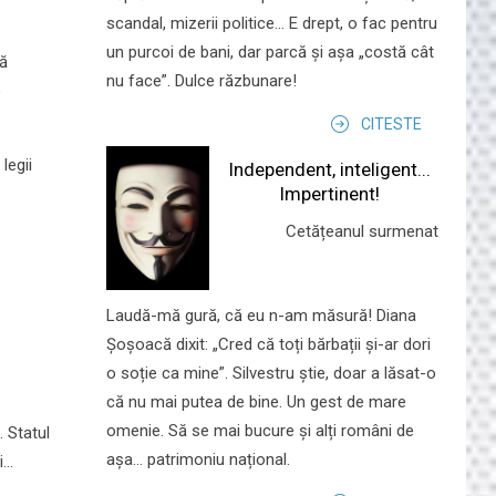
scandal, mizerii politice... E drept, o fac pentru
un purcoi de bani, dar parcă și așa „costă cât
să
nu face”. Dulce răzbunare!
o
CITESTE
legii
Independent, inteligent...
Impertinent!
Cetățeanul surmenat
Laudă-mă gură, că eu n-am măsură! Diana
Șoșoacă dixit: „Cred că toți bărbații și-ar dori
o soție ca mine”. Silvestru știe, doar a lăsat-o
că nu mai putea de bine. Un gest de mare
omenie. Să se mai bucure și alți români de
. Statul
așa... patrimoniu național.
ii…