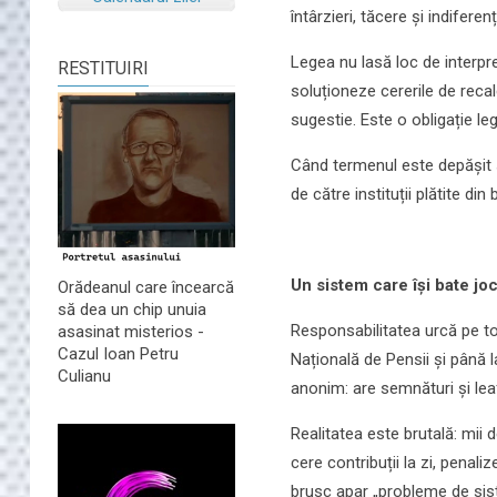
întârzieri, tăcere și indiferen
Legea nu lasă loc de interpre
RESTITUIRI
soluționeze cererile de reca
sugestie. Este o obligație leg
Când termenul este depășit s
de către instituții plătite din 
Un sistem care își bate jo
Orădeanul care încearcă
să dea un chip unuia
Responsabilitatea urcă pe to
asasinat misterios -
Cazul Ioan Petru
Națională de Pensii și până l
Culianu
anonim: are semnături și lea
Realitatea este brutală: mii d
cere contribuții la zi, penaliz
brusc apar „probleme de siste