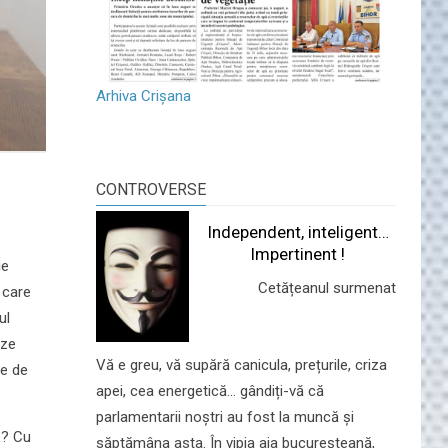
Arhiva Crișana
CONTROVERSE
Independent, inteligent…
Impertinent !
ie
Cetățeanul surmenat
 care
ul
eze
Vă e greu, vă supără canicula, prețurile, criza
te de
apei, cea energetică... gândiți-vă că
parlamentarii noștri au fost la muncă și
e? Cu
săptămâna asta. În vipia aia bucureșteană,