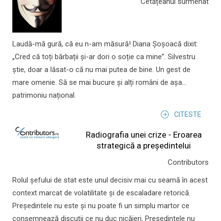
Cetățeanul surmenat
Laudă-mă gură, că eu n-am măsură! Diana Șoșoacă dixit:
„Cred că toți bărbații și-ar dori o soție ca mine”. Silvestru
știe, doar a lăsat-o că nu mai putea de bine. Un gest de
mare omenie. Să se mai bucure și alți români de așa...
patrimoniu național.
CITESTE
Radiografia unei crize - Eroarea
strategică a președintelui
Contributors
Rolul şefului de stat este unul decisiv mai cu seamă în acest
context marcat de volatilitate şi de escaladare retorică.
Preşedintele nu este şi nu poate fi un simplu martor ce
consemnează discuţii ce nu duc nicăieri. Preşedintele nu