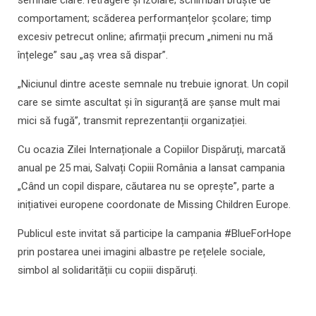
semnale clare: retragere și izolare; schimbări bruște de
comportament; scăderea performanțelor școlare; timp
excesiv petrecut online; afirmații precum „nimeni nu mă
înțelege” sau „aș vrea să dispar”.
„Niciunul dintre aceste semnale nu trebuie ignorat. Un copil
care se simte ascultat și în siguranță are șanse mult mai
mici să fugă”, transmit reprezentanții organizației.
Cu ocazia Zilei Internaționale a Copiilor Dispăruți, marcată
anual pe 25 mai, Salvați Copiii România a lansat campania
„Când un copil dispare, căutarea nu se oprește”, parte a
inițiativei europene coordonate de Missing Children Europe.
Publicul este invitat să participe la campania #BlueForHope
prin postarea unei imagini albastre pe rețelele sociale,
simbol al solidarității cu copiii dispăruți.