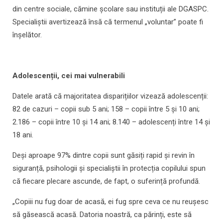
din centre sociale, cămine școlare sau instituții ale DGASPC.
Specialiștii avertizează însă că termenul „voluntar” poate fi
înșelător.
Adolescenții, cei mai vulnerabili
Datele arată că majoritatea disparițiilor vizează adolescenții:
82 de cazuri – copii sub 5 ani; 158 – copii între 5 și 10 ani;
2.186 – copii între 10 și 14 ani; 8.140 – adolescenți între 14 și
18 ani.
Deși aproape 97% dintre copii sunt găsiți rapid și revin în
siguranță, psihologii și specialiștii în protecția copilului spun
că fiecare plecare ascunde, de fapt, o suferință profundă.
„Copiii nu fug doar de acasă, ei fug spre ceva ce nu reușesc
să găsească acasă. Datoria noastră, ca părinți, este să