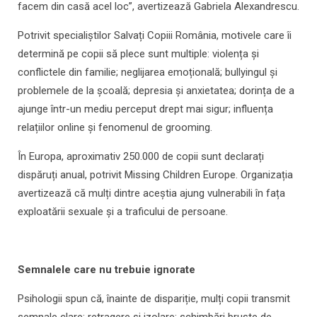
facem din casă acel loc”, avertizează Gabriela Alexandrescu.
Potrivit specialiștilor Salvați Copiii România, motivele care îi
determină pe copii să plece sunt multiple: violența și
conflictele din familie; neglijarea emoțională; bullyingul și
problemele de la școală; depresia și anxietatea; dorința de a
ajunge într-un mediu perceput drept mai sigur; influența
relațiilor online și fenomenul de grooming.
În Europa, aproximativ 250.000 de copii sunt declarați
dispăruți anual, potrivit Missing Children Europe. Organizația
avertizează că mulți dintre aceștia ajung vulnerabili în fața
exploatării sexuale și a traficului de persoane.
Semnalele care nu trebuie ignorate
Psihologii spun că, înainte de dispariție, mulți copii transmit