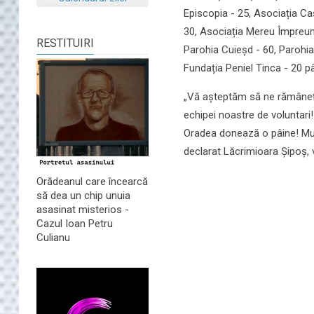
Episcopia - 25, Asociația Cas
30, Asociația Mereu Împreună
RESTITUIRI
Parohia Cuieșd - 60, Parohia
Fundația Peniel Tinca - 20 pâ
„Vă așteptăm să ne rămâneți ap
echipei noastre de voluntari
Oradea donează o pâine! Mulț
declarat Lăcrimioara Șipoș, v
Orădeanul care încearcă
să dea un chip unuia
asasinat misterios -
Cazul Ioan Petru
Culianu