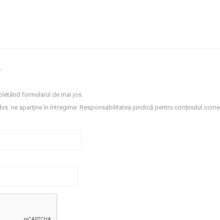
.
letând formularul de mai jos.
dvs. ne aparţine în întregime. Responsabilitatea juridică pentru conţinutul comen