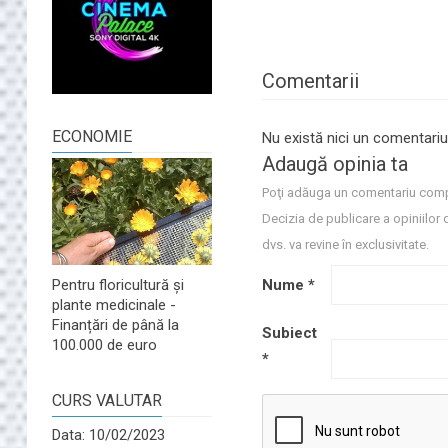
Comentarii
ECONOMIE
Nu există nici un comentariu
Adaugă opinia ta
Poţi adăuga un comentariu comp
Decizia de publicare a opiniilor 
dvs. va revine în exclusivitate.
Nume
*
Pentru floricultură și
plante medicinale -
Finanțări de până la
Subiect
100.000 de euro
*
CURS VALUTAR
Data: 10/02/2023