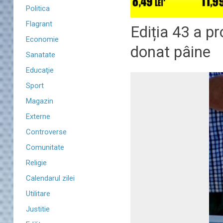
Politica
Flagrant
Ediția 43 a pr
Economie
donat pâine
Sanatate
Educaţie
Sport
Magazin
Externe
Controverse
Comunitate
Religie
Calendarul zilei
Utilitare
Justitie