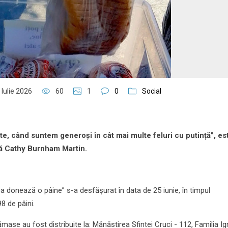
 Iulie 2026
60
1
0
Social
ite, când suntem generoși în cât mai multe feluri cu putință”, es
ă Cathy Burnham Martin.
ea donează o pâine” s-a desfășurat în data de 25 iunie, în timpul
8 de pâini.
 rămase au fost distribuite la: Mănăstirea Sfintei Cruci - 112, Familia Ig