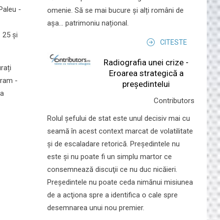
Paleu -
omenie. Să se mai bucure și alți români de
așa... patrimoniu național.
 25 și
CITESTE
Radiografia unei crize -
rați
Eroarea strategică a
gram -
președintelui
 a
Contributors
Rolul şefului de stat este unul decisiv mai cu
seamă în acest context marcat de volatilitate
şi de escaladare retorică. Preşedintele nu
este şi nu poate fi un simplu martor ce
consemnează discuţii ce nu duc nicăieri.
Preşedintele nu poate ceda nimănui misiunea
de a acţiona spre a identifica o cale spre
desemnarea unui nou premier.