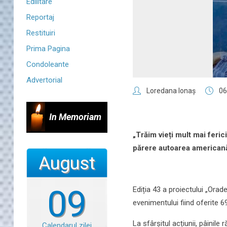
Edilitare
Reportaj
Restituiri
Prima Pagina
Condoleante
Advertorial
Loredana Ionaş
06
In Memoriam
„Trăim vieți mult mai feric
părere autoarea american
August
09
Ediția 43 a proiectului „Orad
evenimentului fiind oferite 69
La sfârșitul acțiunii, pâinile
Calendarul zilei