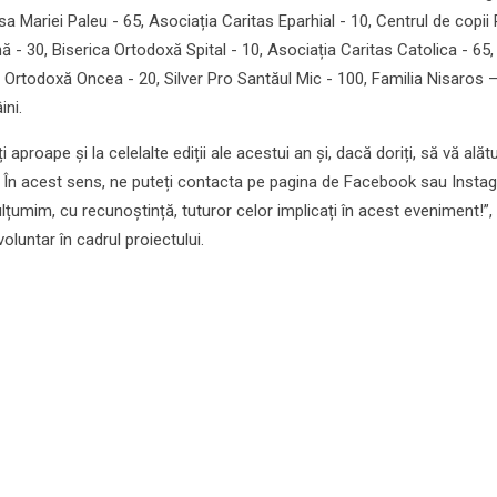
a Mariei Paleu - 65, Asociația Caritas Eparhial - 10, Centrul de copii 
 - 30, Biserica Ortodoxă Spital - 10, Asociația Caritas Catolica - 65,
 Ortodoxă Oncea - 20, Silver Pro Santăul Mic - 100, Familia Nisaros –
ini.
roape și la celelalte ediții ale acestui an și, dacă doriți, să vă alătu
! În acest sens, ne puteți contacta pe pagina de Facebook sau Insta
umim, cu recunoștință, tuturor celor implicați în acest eveniment!”,
oluntar în cadrul proiectului.