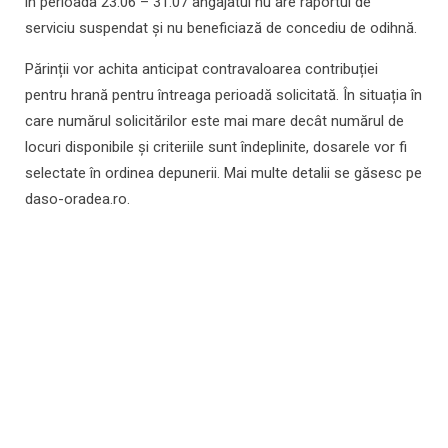
în perioada 23.06 – 31.07 angajatul nu are raportul de
serviciu suspendat și nu beneficiază de concediu de odihnă.
Părinții vor achita anticipat contravaloarea contribuției
pentru hrană pentru întreaga perioadă solicitată. În situația în
care numărul solicitărilor este mai mare decât numărul de
locuri disponibile și criteriile sunt îndeplinite, dosarele vor fi
selectate în ordinea depunerii. Mai multe detalii se găsesc pe
daso-oradea.ro.