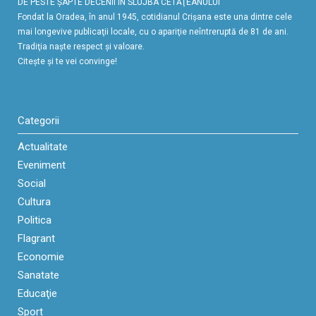
DE PESTE ŞAPTE DECENII ÎN SLUJBA CETĂŢEANULUI
Fondat la Oradea, în anul 1945, cotidianul Crişana este una dintre cele
mai longevive publicaţii locale, cu o apariţie neîntreruptă de 81 de ani.
Tradiţia naşte respect şi valoare.
Citeşte şi te vei convinge!
Categorii
Actualitate
Eveniment
Social
Cultura
Politica
Flagrant
Economie
Sanatate
Educaţie
Sport