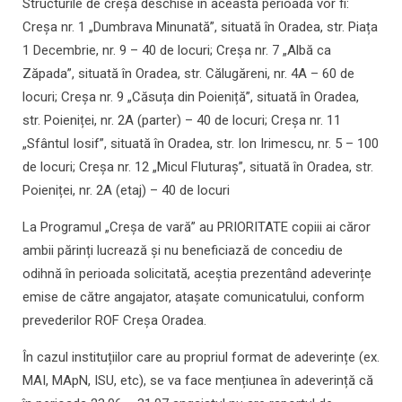
Structurile de creșă deschise în această perioadă vor fi:
Creșa nr. 1 „Dumbrava Minunată”, situată în Oradea, str. Piața
1 Decembrie, nr. 9 – 40 de locuri; Creșa nr. 7 „Albă ca
Zăpada”, situată în Oradea, str. Călugăreni, nr. 4A – 60 de
locuri; Creșa nr. 9 „Căsuța din Poieniță”, situată în Oradea,
str. Poieniței, nr. 2A (parter) – 40 de locuri; Creșa nr. 11
„Sfântul Iosif”, situată în Oradea, str. Ion Irimescu, nr. 5 – 100
de locuri; Creșa nr. 12 „Micul Fluturaș”, situată în Oradea, str.
Poieniței, nr. 2A (etaj) – 40 de locuri
La Programul „Creșa de vară” au PRIORITATE copiii ai căror
ambii părinți lucrează și nu beneficiază de concediu de
odihnă în perioada solicitată, aceștia prezentând adeverințe
emise de către angajator, atașate comunicatului, conform
prevederilor ROF Creșa Oradea.
În cazul instituțiilor care au propriul format de adeverințe (ex.
MAI, MApN, ISU, etc), se va face mențiunea în adeverință că