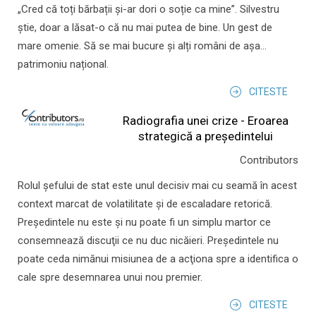
„Cred că toți bărbații și-ar dori o soție ca mine”. Silvestru
știe, doar a lăsat-o că nu mai putea de bine. Un gest de
mare omenie. Să se mai bucure și alți români de așa...
patrimoniu național.
CITESTE
Radiografia unei crize - Eroarea
strategică a președintelui
Contributors
Rolul şefului de stat este unul decisiv mai cu seamă în acest
context marcat de volatilitate şi de escaladare retorică.
Preşedintele nu este şi nu poate fi un simplu martor ce
consemnează discuţii ce nu duc nicăieri. Preşedintele nu
poate ceda nimănui misiunea de a acţiona spre a identifica o
cale spre desemnarea unui nou premier.
CITESTE