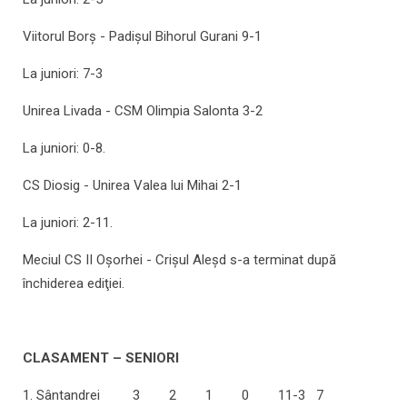
Viitorul Borş - Padişul Bihorul Gurani 9-1
La juniori: 7-3
Unirea Livada - CSM Olimpia Salonta 3-2
La juniori: 0-8.
CS Diosig - Unirea Valea lui Mihai 2-1
La juniori: 2-11.
Meciul CS II Oşorhei - Crişul Aleşd s-a terminat după
închiderea ediţiei.
CLASAMENT
–
SENIORI
1. Sântandrei 3 2 1 0 11-3 7