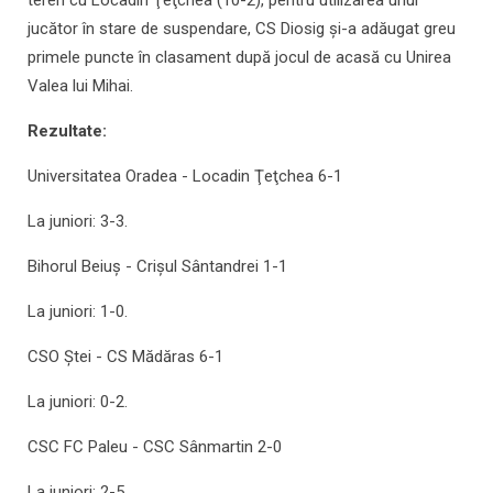
teren cu Locadin Ţeţchea (10-2), pentru utilizarea unui
jucător în stare de suspendare, CS Diosig şi-a adăugat greu
primele puncte în clasament după jocul de acasă cu Unirea
Valea lui Mihai.
Rezultate:
Universitatea Oradea - Locadin Ţeţchea 6-1
La juniori: 3-3.
Bihorul Beiuş - Crişul Sântandrei 1-1
La juniori: 1-0.
CSO Ştei - CS Mădăras 6-1
La juniori: 0-2.
CSC FC Paleu - CSC Sânmartin 2-0
La juniori: 2-5