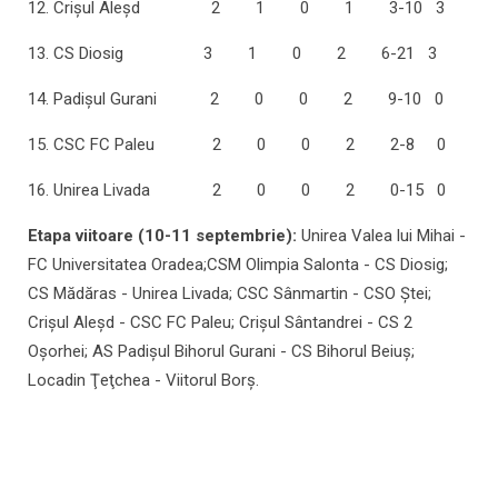
12. Crişul Aleşd 2 1 0 1 3-10 3
13. CS Diosig 3 1 0 2 6-21 3
14. Padișul Gurani 2 0 0 2 9-10 0
15. CSC FC Paleu 2 0 0 2 2-8 0
16. Unirea Livada 2 0 0 2 0-15 0
Etapa viitoare (10-11 septembrie):
Unirea Valea lui Mihai -
FC Universitatea Oradea;CSM Olimpia Salonta - CS Diosig;
CS Mădăras - Unirea Livada; CSC Sânmartin - CSO Ştei;
Crişul Aleşd - CSC FC Paleu; Crişul Sântandrei - CS 2
Oşorhei; AS Padişul Bihorul Gurani - CS Bihorul Beiuş;
Locadin Ţeţchea - Viitorul Borş.