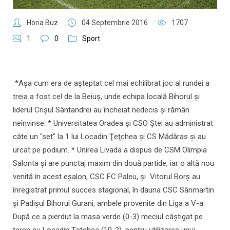
Horia Buz
04 Septembrie 2016
1707
1
0
Sport
*Aşa cum era de aşteptat cel mai echilibrat joc al rundei a
treia a fost cel de la Beiuş, unde echipa locală Bihorul şi
liderul Crişul Sântandrei au încheiat nedecis şi rămân
neînvinse. * Universitatea Oradea şi CSO Ştei au administrat
câte un "set" la 1 lui Locadin Ţeţchea şi CS Mădăras şi au
urcat pe podium. * Unirea Livada a dispus de CSM Olimpia
Salonta şi are punctaj maxim din două partide, iar o altă nou
venită în acest eşalon, CSC FC Paleu, şi Vitorul Borş au
înregistrat primul succes stagional, în dauna CSC Sânmartin
şi Padişul Bihorul Gurani, ambele provenite din Liga a V-a.
După ce a pierdut la masa verde (0-3) meciul câştigat pe