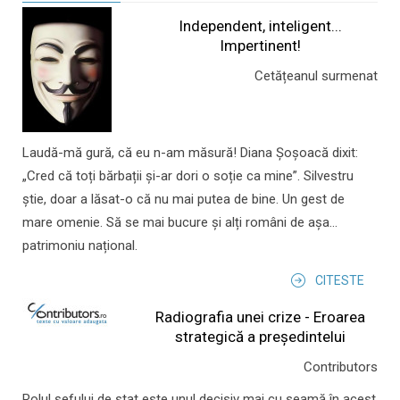
Independent, inteligent...
Impertinent!
Cetățeanul surmenat
Laudă-mă gură, că eu n-am măsură! Diana Șoșoacă dixit:
„Cred că toți bărbații și-ar dori o soție ca mine”. Silvestru
știe, doar a lăsat-o că nu mai putea de bine. Un gest de
mare omenie. Să se mai bucure și alți români de așa...
patrimoniu național.
CITESTE
Radiografia unei crize - Eroarea
strategică a președintelui
Contributors
Rolul şefului de stat este unul decisiv mai cu seamă în acest