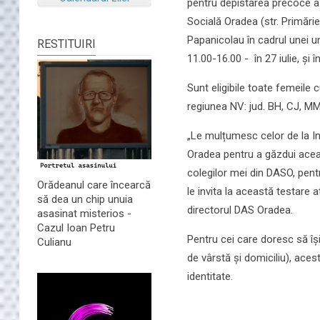
pentru depistarea precoce a 
Socială Oradea (str. Primărie
Papanicolau în cadrul unei un
RESTITUIRI
11.00-16.00 - în 27 iulie, și î
Sunt eligibile toate femeile c
regiunea NV: jud. BH, CJ, MM
„Le mulțumesc celor de la Ins
Oradea pentru a găzdui acea
colegilor mei din DASO, pentr
Orădeanul care încearcă
le invita la această testare
să dea un chip unuia
directorul DAS Oradea.
asasinat misterios -
Cazul Ioan Petru
Pentru cei care doresc să îș
Culianu
de vârstă și domiciliu), aces
identitate.