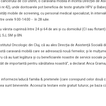
cancerului de col uterin, o caravană mobilă în incinta Direcției de As
i nr.42), unde doritoarele pot beneficia de teste gratuite HPV și Babe
ități mobile de screening, cu personal medical specializat, în interval
ntre orele 9.00-14.00 - în 28 iulie.
u vârsta cuprinsă între 24 și 64 de ani și cu domiciliul (CI sau flotant)
, SJ, SM și BN.
titutul Oncologic din Cluj, că au ales Direcția de Asistență Socială d
stă caravană mobilă care se adresează nouă femeilor, și le mulțum
u că au luat legătura și cu beneficiarele noastre de servicii sociale p
 atât de importantă pentru sănătatea noastră”, a declarat Anca Grama
i informeze/aducă familia & prietenele (care corespund celor două ce
tea sunt binevenite. Accesul la testare este gratuit tuturor, pe baza că