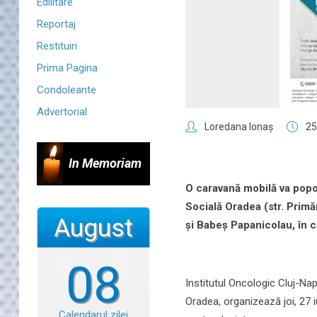
Edilitare
Reportaj
Restituiri
Prima Pagina
Condoleante
Advertorial
Loredana Ionaş
25
In Memoriam
O caravană mobilă va poposi 
Socială Oradea (str. Primă
August
și Babeș Papanicolau, în c
08
Institutul Oncologic Cluj-Nap
Oradea, organizează joi, 27 iu
Calendarul zilei