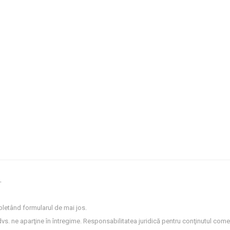
.
letând formularul de mai jos.
dvs. ne aparţine în întregime. Responsabilitatea juridică pentru conţinutul comen