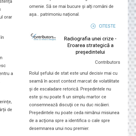
istență
omenie. Să se mai bucure și alți români de
ș
așa... patrimoniu național.
ul orar
CITESTE
 în
Radiografia unei crize -
Eroarea strategică a
președintelui
in
Contributors
esc
Rolul şefului de stat este unul decisiv mai cu
entru a
seamă în acest context marcat de volatilitate
,
şi de escaladare retorică. Preşedintele nu
este şi nu poate fi un simplu martor ce
rințe,
consemnează discuţii ce nu duc nicăieri.
rții de
Preşedintele nu poate ceda nimănui misiunea
de a acţiona spre a identifica o cale spre
desemnarea unui nou premier.