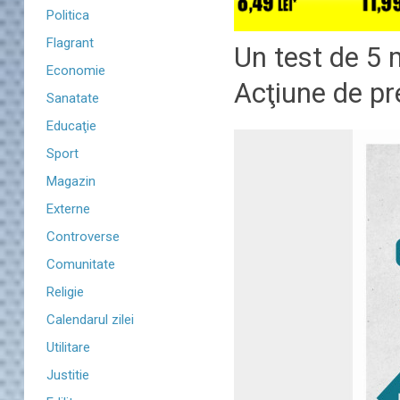
Politica
Flagrant
Un test de 5 m
Economie
Acţiune de pr
Sanatate
Educaţie
Sport
Magazin
Externe
Controverse
Comunitate
Religie
Calendarul zilei
Utilitare
Justitie