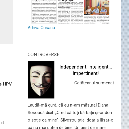
Arhiva Crișana
CONTROVERSE
Independent, inteligent...
Impertinent!
Cetățeanul surmenat
te HPV
Laudă-mă gură, că eu n-am măsură! Diana
Șoșoacă dixit: „Cred că toți bărbații și-ar dori
o soție ca mine”. Silvestru știe, doar a lăsat-o
uit
că nu mai putea de bine. Un gest de mare