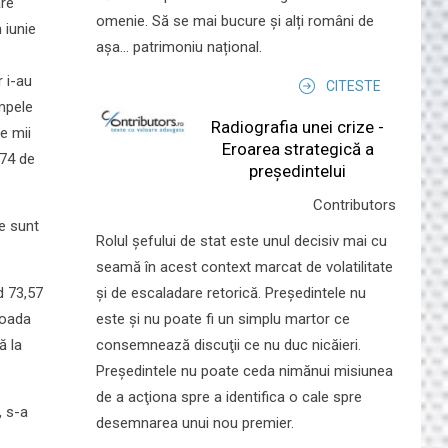
are
omenie. Să se mai bucure și alți români de
 iunie
așa... patrimoniu național.
 i-au
CITESTE
ompele
Radiografia unei crize -
e mii
Eroarea strategică a
,74 de
președintelui
Contributors
le sunt
Rolul şefului de stat este unul decisiv mai cu
seamă în acest context marcat de volatilitate
şi de escaladare retorică. Preşedintele nu
d 73,57
este şi nu poate fi un simplu martor ce
ioada
consemnează discuţii ce nu duc nicăieri.
ă la
Preşedintele nu poate ceda nimănui misiunea
de a acţiona spre a identifica o cale spre
, s-a
desemnarea unui nou premier.