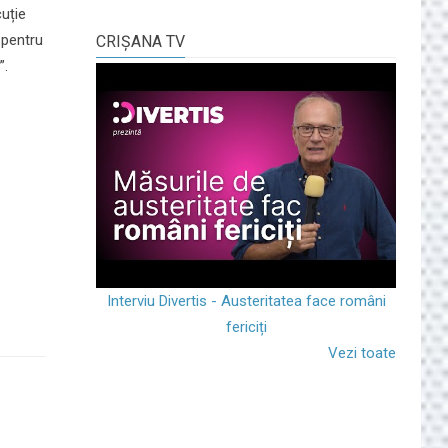
cuție
 pentru
CRIŞANA TV
”.
Interviu Divertis - Austeritatea face români
fericiți
Vezi toate