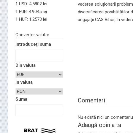
1 USD: 4.5802 lei
vederea soluționării probleme
1 EUR: 4.9045 lei
diversificarea posibilitățilo
1 HUF: 1.2573 lei
angajații CAS Bihor, în vede
Convertor valutar
Introduceţi suma
Din valuta
In valuta
Suma
Comentarii
Nu există nici un comentariu
Adaugă opinia ta