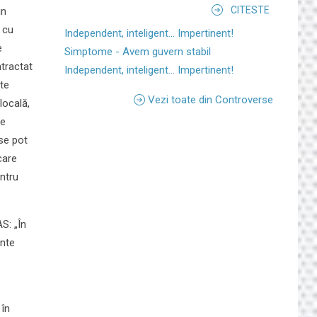
CITESTE
in
 cu
Independent, inteligent... Impertinent!
e
Simptome - Avem guvern stabil
ntractat
Independent, inteligent... Impertinent!
ite
Vezi toate din Controverse
locală,
re
 se pot
care
entru
S: „În
inte
 în