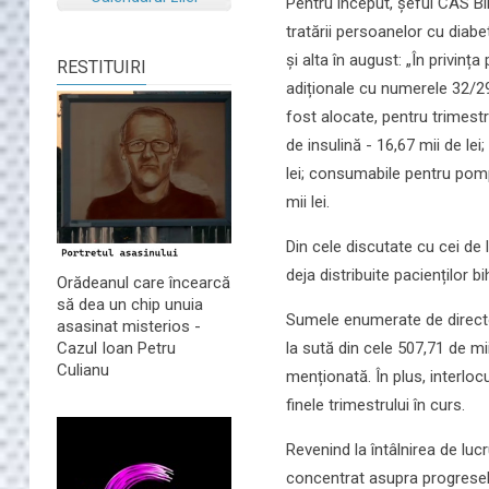
Pentru început, șeful CAS Bi
tratării persoanelor cu diab
și alta în august: „În privinț
RESTITUIRI
adiționale cu numerele 32/29
fost alocate, pentru trimest
de insulină - 16,67 mii de le
lei; consumabile pentru pomp
mii lei.
Din cele discutate cu cei de
deja distribuite pacienților bi
Orădeanul care încearcă
să dea un chip unuia
Sumele enumerate de directo
asasinat misterios -
la sută din cele 507,71 de mi
Cazul Ioan Petru
Culianu
menționată. În plus, interloc
finele trimestrului în curs.
Revenind la întâlnirea de luc
concentrat asupra progreselor