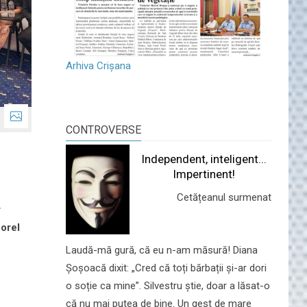
Arhiva Crișana
CONTROVERSE
Independent, inteligent...
Impertinent!
Cetățeanul surmenat
r
Dorel
Laudă-mă gură, că eu n-am măsură! Diana
Șoșoacă dixit: „Cred că toți bărbații și-ar dori
o soție ca mine”. Silvestru știe, doar a lăsat-o
că nu mai putea de bine. Un gest de mare