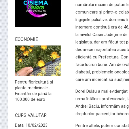
numărului maxim de paturi leg
comunicare și printr-o colab
îngrijirile paliative, domeni
internare continuă era de 46
la nivelul Casei Județene de
ECONOMIE
legislația, dar am făcut tot 
deoarece majoritatea acestor
eficientă cu Prefectura, Consi
face lucruri bune. Am dezvolt
diabetul, problemele oncologi
care am încercat să susținem 
Pentru floricultură și
plante medicinale -
Dorel Dulău a mai evidențiat 
Finanțări de până la
urma întâlnirii profesionale
100.000 de euro
Andrei Baciu, informăm asigur
drepturilor pacienților bihoren
CURS VALUTAR
Data: 10/02/2023
Printre altele, putem consta