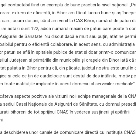
al contactabil fiind un exemplu de bune practici la nivel național: „Pr
orare extrem de eficientă, în Bihor am făcut lucruri bune și aș începe
u în care, acum doi ani, când am venit la CAS Bihor, numărul de paturi d
, iar astăzi sunt 122, adică numărul maxim de paturi care poate fi co
 Asigurări de Sănătate. Nu discut dacă e mult sau puțin, atât ne perm
posibilul pentru o eficientă colaborare, în acest sens, cu administrația 
 paturi se află în spitalele publice de stat și doar printr-o comunica
liul Județean și primăriile din municipiile și orașele din Bihor iată că
at paliația în Bihor pentru că, din păcate, județul nostru este unul în 
ce și cele ce țin de cardiologie sunt destul de des întâlnite, motiv p
toate instituțiile implicate în acest domeniu al serviciilor medicale”.
câteva aspecte pozitive ale viziunii noii echipe manageriale de la CNA
, la sediul Casei Naționale de Asigurări de Sănătate, cu domnul președ
ații bihoreni de tot sprijinul CNAS în vederea susținerii și apărării
i.
ta deschiderea unor canale de comunicare directă cu instituția CNAS