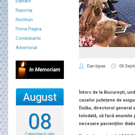
Edilitare
Reportaj
Restituiri
Prima Pagina
Condoleante
Advertorial
Dan Ispas
06 Sept
In Memoriam
Întors de la București, und
August
caselor județene de asigur
Dulău, directorul general 
08
totodată, să facă anumite p
necesare pacienților diabe
Calendarul zilei