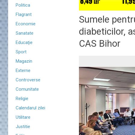
Politica
Flagrant
Sumele pentr
Economie
diabeticilor, 
Sanatate
CAS Bihor
Educaţie
Sport
Magazin
Externe
Controverse
Comunitate
Religie
Calendarul zilei
Utilitare
Justitie