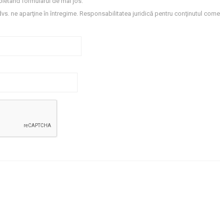
letând formularul de mai jos.
dvs. ne aparţine în întregime. Responsabilitatea juridică pentru conţinutul comen