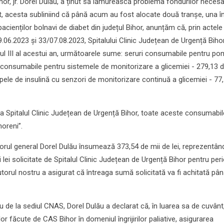
hor, jr. Dorel Dulău, a ținut să lămurească problema fondurilor neces
et, acesta subliniind că până acum au fost alocate două tranșe, una în
a pacienților bolnavi de diabet din județul Bihor, anunțăm că, prin actele
.06.2023 și 33/07.08.2023, Spitalului Clinic Județean de Urgență Bihor
rul III al acestui an, următoarele sume: seruri consumabile pentru p
i; consumabile pentru sistemele de monitorizare a glicemiei - 279,13 d
ele de insulină cu senzori de monitorizare continuă a glicemiei - 77
 la Spitalul Clinic Județean de Urgență Bihor, toate aceste consumabi
horeni”.
rul general Dorel Dulău însumează 373,54 de mii de lei, reprezentân
i lei solicitate de Spitalul Clinic Județean de Urgență Bihor pentru per
utorul nostru a asigurat că întreaga sumă solicitată va fi achitată pân
ru de la sediul CNAS, Dorel Dulău a declarat că, în luarea sa de cuvânt
 făcute de CAS Bihor în domeniul îngrijirilor paliative, asigurarea