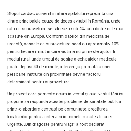
Stopul cardiac survenit în afara spitalului reprezintă una
dintre principalele cauze de deces evitabil în România, unde
rata de supraviețuire se situează sub 4%, una dintre cele mai
scăzute din Europa. Conform datelor din medicina de
urgență, șansele de supraviețuire scad cu aproximativ 10%
pentru fiecare minut în care victima nu primește ajutor. În
mediul rural, unde timpul de sosire a echipajelor medicale
poate depăși 40 de minute, intervenția promptă a unei
persoane instruite din proximitate devine factorul
determinant pentru supraviețuire.
Un proiect care pornește acum în vestul și sud-vestul țării își
propune să răspundă acestei probleme de sănătate publică
printr-o abordare centrată pe comunitate: pregătirea
localnicilor pentru a interveni în primele minute ale unei
urgențe. „Din dragoste pentru viață” a fost declarat