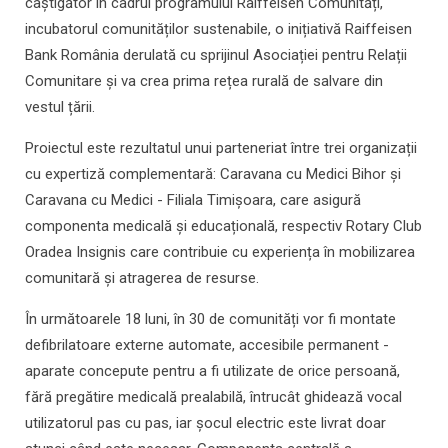
câștigător în cadrul programului Raiffeisen Comunități,
incubatorul comunităților sustenabile, o inițiativă Raiffeisen
Bank România derulată cu sprijinul Asociației pentru Relații
Comunitare și va crea prima rețea rurală de salvare din
vestul țării.
Proiectul este rezultatul unui parteneriat între trei organizații
cu expertiză complementară: Caravana cu Medici Bihor şi
Caravana cu Medici - Filiala Timișoara, care asigură
componenta medicală și educațională, respectiv Rotary Club
Oradea Insignis care contribuie cu experiența în mobilizarea
comunitară și atragerea de resurse.
În următoarele 18 luni, în 30 de comunități vor fi montate
defibrilatoare externe automate, accesibile permanent -
aparate concepute pentru a fi utilizate de orice persoană,
fără pregătire medicală prealabilă, întrucât ghidează vocal
utilizatorul pas cu pas, iar șocul electric este livrat doar