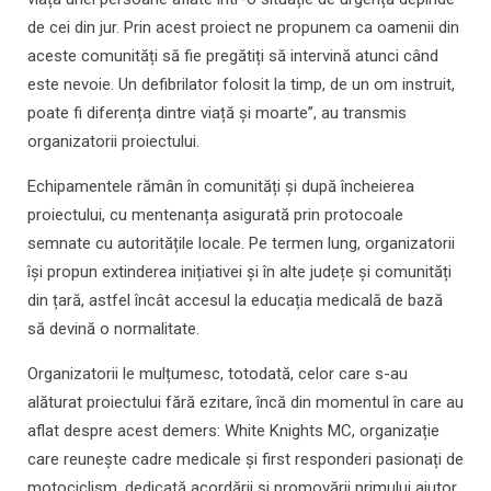
de cei din jur. Prin acest proiect ne propunem ca oamenii din
aceste comunități să fie pregătiți să intervină atunci când
este nevoie. Un defibrilator folosit la timp, de un om instruit,
poate fi diferența dintre viață și moarte”, au transmis
organizatorii proiectului.
Echipamentele rămân în comunități și după încheierea
proiectului, cu mentenanța asigurată prin protocoale
semnate cu autoritățile locale. Pe termen lung, organizatorii
își propun extinderea inițiativei și în alte județe și comunități
din țară, astfel încât accesul la educația medicală de bază
să devină o normalitate.
Organizatorii le mulțumesc, totodată, celor care s-au
alăturat proiectului fără ezitare, încă din momentul în care au
aflat despre acest demers: White Knights MC, organizație
care reunește cadre medicale și first responderi pasionați de
motociclism, dedicată acordării și promovării primului ajutor,