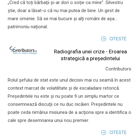
„Cred că toți bărbații și-ar dori o soție ca mine”. Silvestru
știe, doar a lăsat-o că nu mai putea de bine. Un gest de
mare omenie. Să se mai bucure și alți români de așa...
patrimoniu național.
CITESTE
Radiografia unei crize - Eroarea
strategică a președintelui
Contributors
Rolul şefului de stat este unul decisiv mai cu seamă în acest
context marcat de volatilitate şi de escaladare retorică.
Preşedintele nu este şi nu poate fi un simplu martor ce
consemnează discuţii ce nu duc nicăieri. Preşedintele nu
poate ceda nimănui misiunea de a acţiona spre a identifica o
cale spre desemnarea unui nou premier.
CITESTE