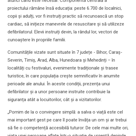
atunci când este necesar. Componenta centrală a
proiectului rămâne însă educația: peste 6.700 de localnici,
copii și adulți, vor fi instruiți practic să recunoască un stop
cardiac, să inițieze manevrele de resuscitare și să utilizeze
defibrilatorul. Elevii instruiți devin, la rândul lor, vectori de
cunoaștere în propriile familii.
Comunitățile vizate sunt situate în 7 județe - Bihor, Caraș-
Severin, Timiș, Arad, Alba, Hunedoara și Mehedinți – în
localități cu festivaluri, evenimente tradiționale și trasee
turistice, în care populația crește semnificativ în anumite
perioade ale anului. În aceste condiții, prezența unui
defibrilator și a unor persoane instruite contribuie la
siguranța atât a locuitorilor, cât și a vizitatorilor.
„Pornim de la o convingere simplă: a salva o viață este cel
mai important gest pe care îl poate învăța un om și ar trebui
să fie o competență accesibilă tuturor. De cele mai multe ori,
viața unei persoane aflate într-o situație de urgență depinde