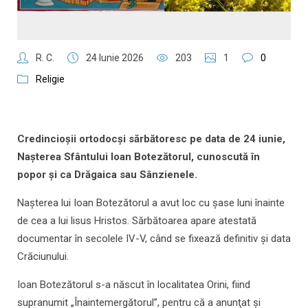
R. C.
24 Iunie 2026
203
1
0
Religie
Credincioșii ortodocși sărbătoresc pe data de 24 iunie,
Nașterea Sfântului Ioan Botezătorul, cunoscută în
popor și ca Drăgaica sau Sânzienele.
Naşterea lui Ioan Botezătorul a avut loc cu şase luni înainte
de cea a lui lisus Hristos. Sărbătoarea apare atestată
documentar în secolele IV-V, când se fixează definitiv şi data
Crăciunului.
Ioan Botezătorul s-a născut în localitatea Orini, fiind
supranumit „Înaintemergătorul”, pentru că a anunţat şi