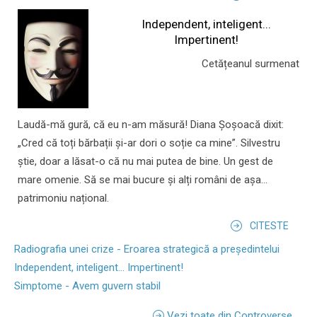
Independent, inteligent...
Impertinent!
Cetățeanul surmenat
Laudă-mă gură, că eu n-am măsură! Diana Șoșoacă dixit:
„Cred că toți bărbații și-ar dori o soție ca mine”. Silvestru
știe, doar a lăsat-o că nu mai putea de bine. Un gest de
mare omenie. Să se mai bucure și alți români de așa...
patrimoniu național.
CITESTE
Radiografia unei crize - Eroarea strategică a președintelui
Independent, inteligent... Impertinent!
Simptome - Avem guvern stabil
Vezi toate din Controverse