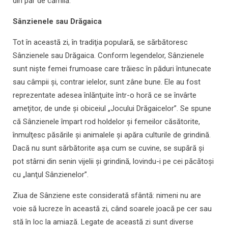
din păr de cămilă.
Sânzienele sau Drăgaica
Tot în această zi, în tradiţia populară, se sărbătoresc
Sânzienele sau Drăgaica. Conform legendelor, Sânzienele
sunt nişte femei frumoase care trăiesc în păduri întunecate
sau câmpii şi, contrar ielelor, sunt zâne bune. Ele au fost
reprezentate adesea înlănţuite într-o horă ce se învârte
ameţitor, de unde şi obiceiul „Jocului Drăgaicelor”. Se spune
că Sânzienele împart rod holdelor şi femeilor căsătorite,
înmulţesc păsările şi animalele şi apăra culturile de grindină.
Dacă nu sunt sărbătorite aşa cum se cuvine, se supără şi
pot stârni din senin vijelii şi grindină, lovindu-i pe cei păcătoşi
cu „lanţul Sânzienelor”.
Ziua de Sânziene este considerată sfântă: nimeni nu are
voie să lucreze în această zi, când soarele joacă pe cer sau
stă în loc la amiază. Legate de această zi sunt diverse