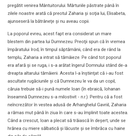
pregătit venirea Mântuitorului. Mărturiile păstrate până în
zilele noastre arată că preotul Zaharia şi soţia lui, Elisabeta,
ajunseseră la bătrâneţe şi nu aveau copii.
La poporul evreu, acest fapt era considerat un mare
blestem din partea lui Dumnezeu. Preoţii spun că în vremea
împăratului Irod, în timpul săptămânii, când era de rând la
templu, Zaharia a intrat să tămâieze. Pe când tot poporul
era afară şi se ruga, i s-a arătat îngerul Domnului stând de-a
dreapta altarului tămâierii. Acesta l-a înştiinţat că i-au fost
ascultate rugăciunile şi că Dumnezeu le va da un copil,
căruia trebuie să-i pună numele Ioan (în ebraică, Iohanan
înseamnă Dumnezeu s-a milostivit - n.r.). Pentru că a fost
neîncrezător în vestea adusă de Arhanghelul Gavriil, Zaharia
a rămas mut până în ziua în care s-au împlinit toate acestea.
Când a crescut, Ioan a plecat să trăiască în deşert, unde se
hrănea cu miere sălbatică şi lăcuste şi se îmbrăca cu haine