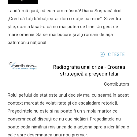
Laudă-mă gură, că eu n-am măsură! Diana Șoșoacă dixit:
„Cred că toți bărbații și-ar dori o soție ca mine”. Silvestru
știe, doar a lăsat-o că nu mai putea de bine. Un gest de
mare omenie. Să se mai bucure și alți români de așa...
patrimoniu național.
CITESTE
Radiografia unei crize - Eroarea
strategică a președintelui
Contributors
Rolul şefului de stat este unul decisiv mai cu seamă în acest
context marcat de volatilitate şi de escaladare retorică.
Preşedintele nu este şi nu poate fi un simplu martor ce
consemnează discuţii ce nu duc nicăieri. Preşedintele nu
poate ceda nimănui misiunea de a acţiona spre a identifica o
cale spre desemnarea unui nou premier.