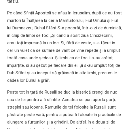
târziu.
Pe când Sfinţii Apostoli se aflau în Ierusalim, după ce au fost
martori la Înălţarea la cer a Mântuitorului, Fiul Omului şi Fiul
lui Dumnezeu, Duhul Sfânt S-a pogorât, într-o zi de duminică,
în chip de limbi de foc: „Şi când a sosit ziua Cincizecimii,
erau toţi împreună la un loc. Şi, fără de veste, s-a făcut în
cer un vuiet ca de suflare de vânt ce vine repede şi a umplut
toată casa unde şedeau. Şi limbi ca de foc li s-au arătat,
împărţite, şi au şezut pe fiecare din ei. Şi s-au umplut toţi de
Duh Sfânt şi au început să grăiască în alte limbi, precum le
dădea lor Duhul a grăi”.
Peste tot în ţară de Rusalii se duc la biserică crengi de nuc
sau de tei pentru a fi sfinţite. Acestea se pun apoi la porţi,
streşini sau icoane. Ramurile de tei folosite la Rusalii sunt
păstrate peste vară, pentru a putea fi folosite în practicile de
alungare a furtunilor şi a grindinii. De altfel, în a doua zi de