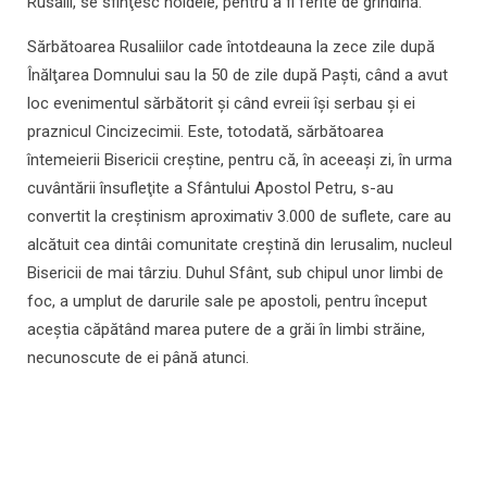
Rusalii, se sfinţesc holdele, pentru a fi ferite de grindină.
Sărbătoarea Rusaliilor cade întotdeauna la zece zile după
Înălţarea Domnului sau la 50 de zile după Paşti, când a avut
loc evenimentul sărbătorit şi când evreii îşi serbau şi ei
praznicul Cincizecimii. Este, totodată, sărbătoarea
întemeierii Bisericii creştine, pentru că, în aceeaşi zi, în urma
cuvântării însufleţite a Sfântului Apostol Petru, s-au
convertit la creştinism aproximativ 3.000 de suflete, care au
alcătuit cea dintâi comunitate creştină din Ierusalim, nucleul
Bisericii de mai târziu. Duhul Sfânt, sub chipul unor limbi de
foc, a umplut de darurile sale pe apostoli, pentru început
aceştia căpătând marea putere de a grăi în limbi străine,
necunoscute de ei până atunci.