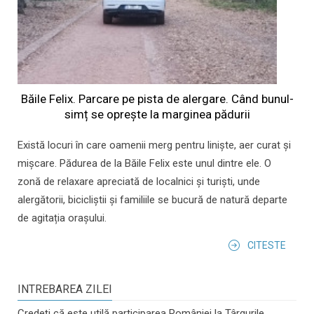
Băile Felix. Parcare pe pista de alergare. Când bunul-
simț se oprește la marginea pădurii
Există locuri în care oamenii merg pentru liniște, aer curat și
mișcare. Pădurea de la Băile Felix este unul dintre ele. O
zonă de relaxare apreciată de localnici și turiști, unde
alergătorii, bicicliștii și familiile se bucură de natură departe
de agitația orașului.
CITESTE
INTREBAREA ZILEI
Credeți că este utilă participarea României la Târgurile