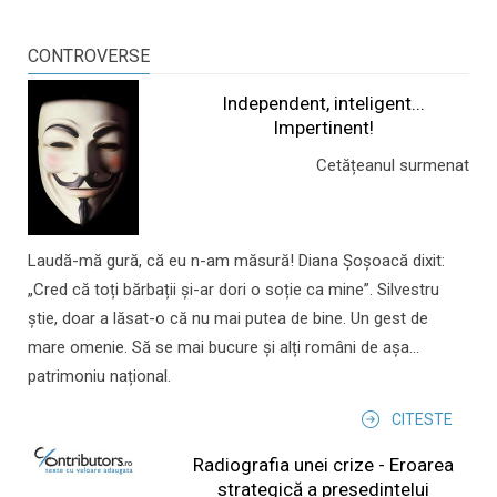
CONTROVERSE
Independent, inteligent...
Impertinent!
Cetățeanul surmenat
Laudă-mă gură, că eu n-am măsură! Diana Șoșoacă dixit:
„Cred că toți bărbații și-ar dori o soție ca mine”. Silvestru
știe, doar a lăsat-o că nu mai putea de bine. Un gest de
mare omenie. Să se mai bucure și alți români de așa...
patrimoniu național.
CITESTE
Radiografia unei crize - Eroarea
strategică a președintelui