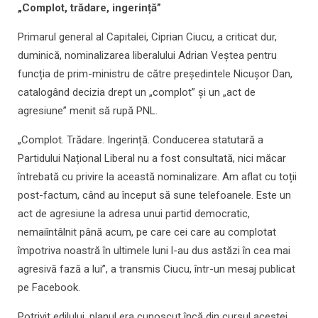
„Complot, trădare, ingerință”
Primarul general al Capitalei, Ciprian Ciucu, a criticat dur,
duminică, nominalizarea liberalului Adrian Veștea pentru
funcția de prim-ministru de către președintele Nicușor Dan,
catalogând decizia drept un „complot” și un „act de
agresiune” menit să rupă PNL.
„Complot. Trădare. Ingerință. Conducerea statutară a
Partidului Național Liberal nu a fost consultată, nici măcar
întrebată cu privire la această nominalizare. Am aflat cu toții
post-factum, când au început să sune telefoanele. Este un
act de agresiune la adresa unui partid democratic,
nemaiîntâlnit până acum, pe care cei care au complotat
împotriva noastră în ultimele luni l-au dus astăzi în cea mai
agresivă fază a lui”, a transmis Ciucu, într-un mesaj publicat
pe Facebook.
Potrivit edilului, planul era cunoscut încă din cursul acestei