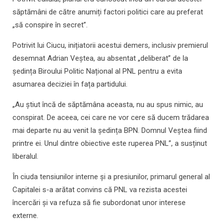
săptămâni de către anumiți factori politici care au preferat
„să conspire în secret”.
Potrivit lui Ciucu, inițiatorii acestui demers, inclusiv premierul
desemnat Adrian Veștea, au absentat „deliberat” de la
ședința Biroului Politic Național al PNL pentru a evita
asumarea deciziei în fața partidului.
„Au știut încă de săptămâna aceasta, nu au spus nimic, au
conspirat. De aceea, cei care ne vor cere să ducem trădarea
mai departe nu au venit la ședința BPN. Domnul Veștea fiind
printre ei. Unul dintre obiective este ruperea PNL”, a susținut
liberalul.
În ciuda tensiunilor interne și a presiunilor, primarul general al
Capitalei s-a arătat convins că PNL va rezista acestei
încercări și va refuza să fie subordonat unor interese
externe.