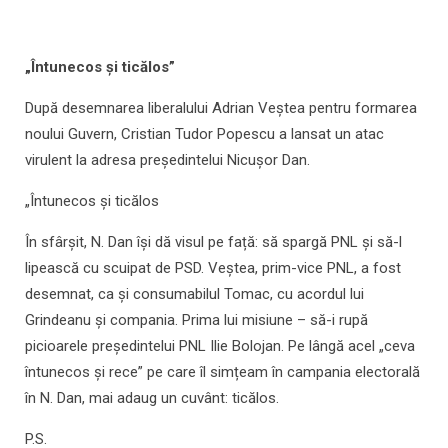
„Întunecos și ticălos”
După desemnarea liberalului Adrian Veștea pentru formarea
noului Guvern, Cristian Tudor Popescu a lansat un atac
virulent la adresa președintelui Nicușor Dan.
„Întunecos și ticălos
În sfârșit, N. Dan își dă visul pe față: să spargă PNL și să-l
lipească cu scuipat de PSD. Veștea, prim-vice PNL, a fost
desemnat, ca și consumabilul Tomac, cu acordul lui
Grindeanu și compania. Prima lui misiune – să-i rupă
picioarele președintelui PNL Ilie Bolojan. Pe lângă acel „ceva
întunecos și rece” pe care îl simțeam în campania electorală
în N. Dan, mai adaug un cuvânt: ticălos.
P.S.