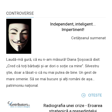
CONTROVERSE
Independent, inteligent...
Impertinent!
Cetățeanul surmenat
Laudă-mă gură, că eu n-am măsură! Diana Șoșoacă dixit:
„Cred că toți bărbații și-ar dori o soție ca mine”. Silvestru
știe, doar a lăsat-o că nu mai putea de bine. Un gest de
mare omenie. Să se mai bucure și alți români de așa...
patrimoniu național.
CITESTE
Radiografia unei crize - Eroarea
strategică a președintelui