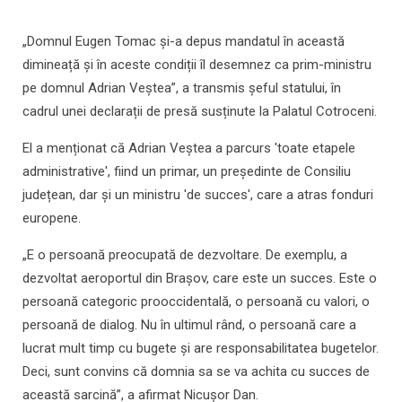
„Domnul Eugen Tomac și-a depus mandatul în această
dimineață și în aceste condiții îl desemnez ca prim-ministru
pe domnul Adrian Veștea”, a transmis șeful statului, în
cadrul unei declarații de presă susținute la Palatul Cotroceni.
El a menționat că Adrian Veștea a parcurs 'toate etapele
administrative', fiind un primar, un președinte de Consiliu
județean, dar și un ministru 'de succes', care a atras fonduri
europene.
„E o persoană preocupată de dezvoltare. De exemplu, a
dezvoltat aeroportul din Brașov, care este un succes. Este o
persoană categoric prooccidentală, o persoană cu valori, o
persoană de dialog. Nu în ultimul rând, o persoană care a
lucrat mult timp cu bugete și are responsabilitatea bugetelor.
Deci, sunt convins că domnia sa se va achita cu succes de
această sarcină”, a afirmat Nicușor Dan.