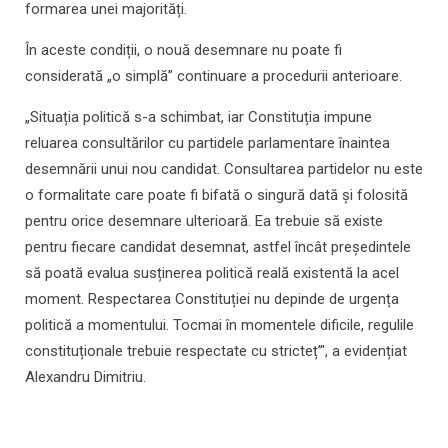
formarea unei majorități.
În aceste condiții, o nouă desemnare nu poate fi
considerată „o simplă” continuare a procedurii anterioare.
„Situația politică s-a schimbat, iar Constituția impune
reluarea consultărilor cu partidele parlamentare înaintea
desemnării unui nou candidat. Consultarea partidelor nu este
o formalitate care poate fi bifată o singură dată și folosită
pentru orice desemnare ulterioară. Ea trebuie să existe
pentru fiecare candidat desemnat, astfel încât președintele
să poată evalua susținerea politică reală existentă la acel
moment. Respectarea Constituției nu depinde de urgența
politică a momentului. Tocmai în momentele dificile, regulile
constituționale trebuie respectate cu stricteț”', a evidențiat
Alexandru Dimitriu.