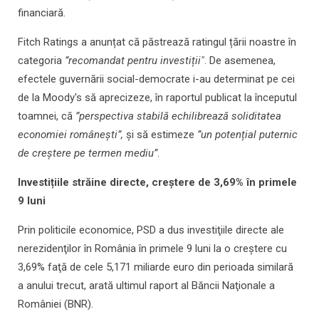
financiară.
Fitch Ratings a anunțat că păstrează ratingul țării noastre în
categoria
”recomandat pentru investiții"
. De asemenea,
efectele guvernării social-democrate i-au determinat pe cei
de la Moody's să aprecizeze, în raportul publicat la începutul
toamnei, că
”perspectiva stabilă echilibrează soliditatea
economiei românești”,
și să estimeze
”un potențial puternic
de creștere pe termen mediu”
.
Investițiile străine directe, creștere de 3,69% în primele
9 luni
Prin politicile economice, PSD a dus investiţiile directe ale
nerezidenţilor în România în primele 9 luni la o creștere cu
3,69% faţă de cele 5,171 miliarde euro din perioada similară
a anului trecut, arată ultimul raport al Băncii Naţionale a
României (BNR).