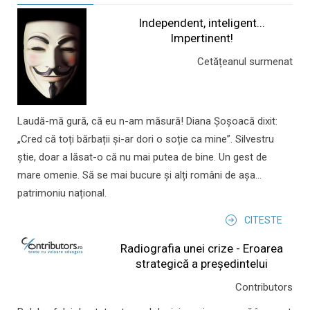
Independent, inteligent...
Impertinent!
Cetățeanul surmenat
Laudă-mă gură, că eu n-am măsură! Diana Șoșoacă dixit:
„Cred că toți bărbații și-ar dori o soție ca mine”. Silvestru
știe, doar a lăsat-o că nu mai putea de bine. Un gest de
mare omenie. Să se mai bucure și alți români de așa...
patrimoniu național.
CITESTE
Radiografia unei crize - Eroarea
strategică a președintelui
Contributors