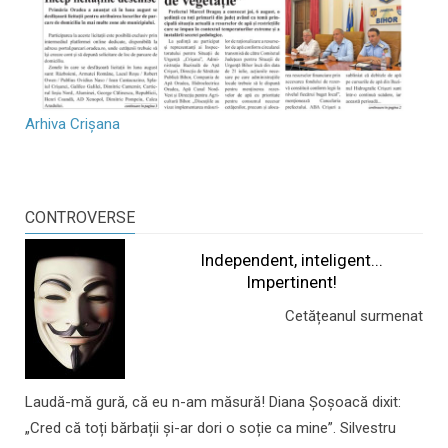
Arhiva Crișana
CONTROVERSE
Independent, inteligent...
Impertinent!
Cetățeanul surmenat
Laudă-mă gură, că eu n-am măsură! Diana Șoșoacă dixit:
„Cred că toți bărbații și-ar dori o soție ca mine”. Silvestru