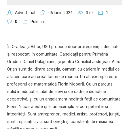
Advertorial
06 Iunie 2024
370
1
0
Politica
În Oradea și Bihor, USR propune doar profesioniști, dedicați
și respectați în comunitate. Candidații pentru Primăria
Oradea, Daniel Palaghianu, și pentru Consiliul Județean, Alex
Orjan sunt doi dintre aceștia, oameni cu cariere în mediul de
afaceri care au creat locuri de muncă. Un alt exemplu este
profesorul de matematică Florin Nicoară. Cu un parcurs
solid în educație, iubit de elevi și de cadrele didactice
deopotrivă, și cu un angajament neclintit față de comunitate.
Florin Nicoară este și el un exemplu al competenței și
integrității. Sunt antreprenori, medici, artiști, profesori, juriști,
sunt implicați civic, sunt onești și conștienți de misiunea