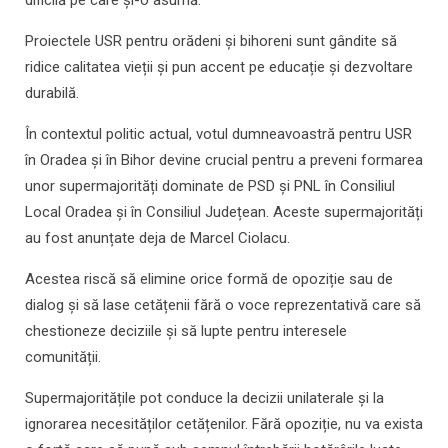
dificilă pe care și-o asumă.
Proiectele USR pentru orădeni și bihoreni sunt gândite să
ridice calitatea vieții și pun accent pe educație și dezvoltare
durabilă.
În contextul politic actual, votul dumneavoastră pentru USR
în Oradea și în Bihor devine crucial pentru a preveni formarea
unor supermajorități dominate de PSD și PNL în Consiliul
Local Oradea și în Consiliul Județean. Aceste supermajorități
au fost anunțate deja de Marcel Ciolacu.
Acestea riscă să elimine orice formă de opoziție sau de
dialog și să lase cetățenii fără o voce reprezentativă care să
chestioneze deciziile și să lupte pentru interesele
comunității.
Supermajoritățile pot conduce la decizii unilaterale și la
ignorarea necesităților cetățenilor. Fără opoziție, nu va exista