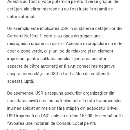
Aceștia au fost o voce puternică pentru diverse grupuri de
cetățeni ale căror interese nu au fost luate în seamă de
către autorități.
Un exemplu este implicarea USR în susținerea cetățenilor din
Cartierul Nufărul 1, care s-au opus distrugerii unei
micropăduri urbane din cartier. Această micropădure nu este
doar o zonă verde, ci și un loc de relaxare și un element
important pentru calitatea aerului. Ignorarea acestor
aspecte de către autorități ar fi avut consecințe negative
asupra comunității, iar USR a fost alături de cetățeni în
această luptă.
De asemenea, USR a răspuns apelurilor organizațiilor din
societatea civilă care nu au închis ochii în fața tratamentului
inuman aplicat animalelor fără stăpân din adăpostul Grivei.
USR împreună cu ONG-urile au strâns 15 000 de semnături în
favoarea unei hotarari de Consiliu Local pentru