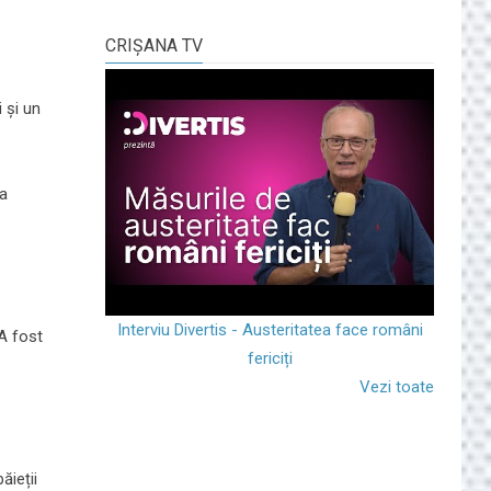
CRIŞANA TV
 și un
 a
Interviu Divertis - Austeritatea face români
'A fost
fericiți
Vezi toate
ăieții