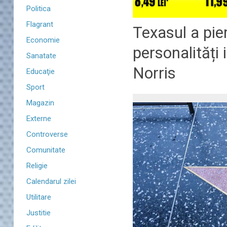
Politica
Flagrant
Texasul a pi
Economie
personalități
Sanatate
Norris
Educaţie
Sport
Magazin
Externe
Controverse
Comunitate
Religie
Calendarul zilei
Utilitare
Justitie