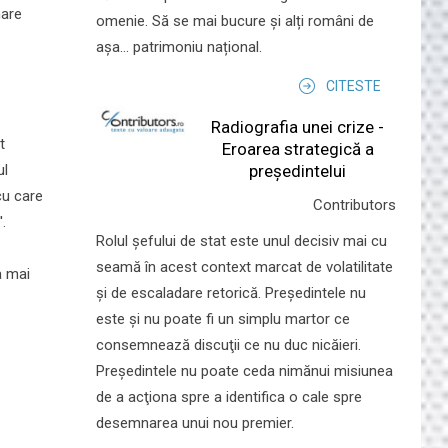
mare
omenie. Să se mai bucure și alți români de
așa... patrimoniu național.
CITESTE
Radiografia unei crize -
t
Eroarea strategică a
președintelui
ul
cu care
Contributors
.
Rolul şefului de stat este unul decisiv mai cu
seamă în acest context marcat de volatilitate
a mai
şi de escaladare retorică. Preşedintele nu
este şi nu poate fi un simplu martor ce
consemnează discuţii ce nu duc nicăieri.
Preşedintele nu poate ceda nimănui misiunea
de a acţiona spre a identifica o cale spre
desemnarea unui nou premier.