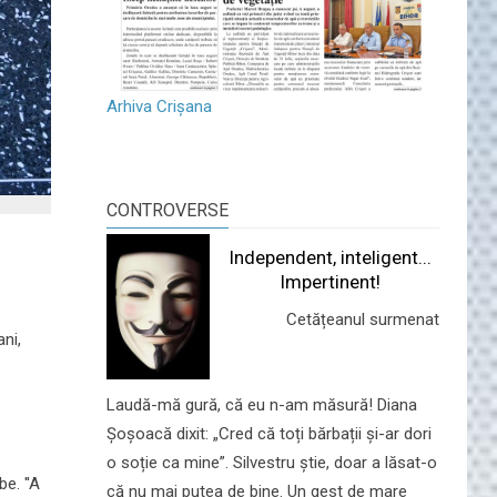
Arhiva Crișana
CONTROVERSE
Independent, inteligent...
Impertinent!
Cetățeanul surmenat
ni,
Laudă-mă gură, că eu n-am măsură! Diana
Șoșoacă dixit: „Cred că toți bărbații și-ar dori
o soție ca mine”. Silvestru știe, doar a lăsat-o
e. ''A
că nu mai putea de bine. Un gest de mare