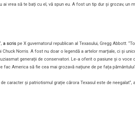
u ai vrea să te bați cu el, vă spun eu. A fost un tip dur și grozav, un 
',
a scris
pe X guvernatorul republican al Texasului, Gregg Abbott. ''To
 Chuck Norris. A fost nu doar o legendă a artelor marțiale, ci și unic
ntuziasmat generații de conservatori. Le-a oferit o pasiune și o voce 
are fac America să fie cea mai grozavă națiune de pe fața pământului''
ia de caracter și patriotismul grație cărora Texasul este de neegalat'', 