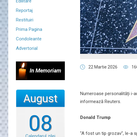
Edilitare
Reportaj
Restituiri
Prima Pagina
Condoleante
Advertorial
22 Martie 2026
16
In Memoriam
Numeroase personalități i-au
August
informează Reuters.
08
Donald Trump
''A fost un tip grozav'', le-
Calendarul zilei