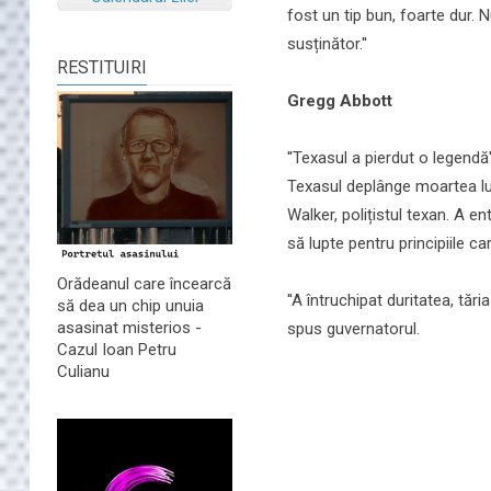
fost un tip bun, foarte dur. N
susținător.''
RESTITUIRI
Gregg Abbott
''Texasul a pierdut o legendă'
Texasul deplânge moartea lui
Walker, polițistul texan. A e
să lupte pentru principiile c
Orădeanul care încearcă
''A întruchipat duritatea, tăr
să dea un chip unuia
asasinat misterios -
spus guvernatorul.
Cazul Ioan Petru
Culianu