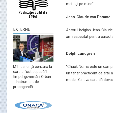
mei... și pe mine''.
Jean-Claude van Damme
EXTERNE
Actorul belgian Jean-Claude
am respectat pentru caracteru
Dolph Lundgren
''Chuck Norris este un campi
MTI denunță cenzura la
care a fost supusă în
un tânăr practicant de arte 
timpul guvernării Orban
model. Cineva care dă dovadă
- Instrument de
propagandă