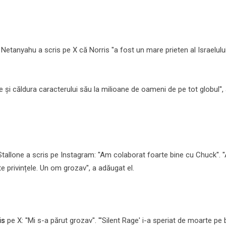
Netanyahu a scris pe X că Norris ''a fost un mare prieten al Israelului
e și căldura caracterului său la milioane de oameni de pe tot globul'',
allone a scris pe Instagram: ''Am colaborat foarte bine cu Chuck''. '
 privințele. Un om grozav'', a adăugat el.
is
pe X: ''Mi s-a părut grozav''. '''Silent Rage' i-a speriat de moarte pe b