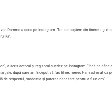
 van Damme a scris pe Instagram: ''Ne cunoaștem din tinerețe și mer
l lui''.
on'', a scris actorul și regizorul suedez pe Instagram. ''Încă de când
marțiale, după care am început să fac filme, mereu l-am admirat ca p
 de respectul, modestia și puterea necesare pentru a fi un om''.