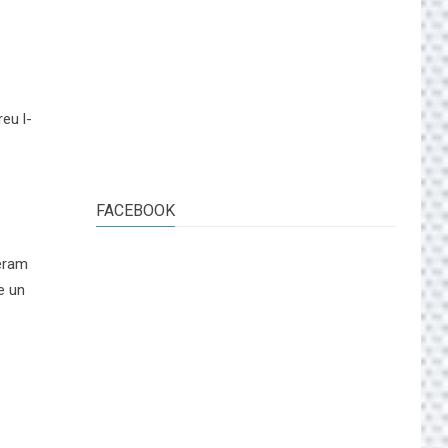
eu l-
FACEBOOK
 eram
e un