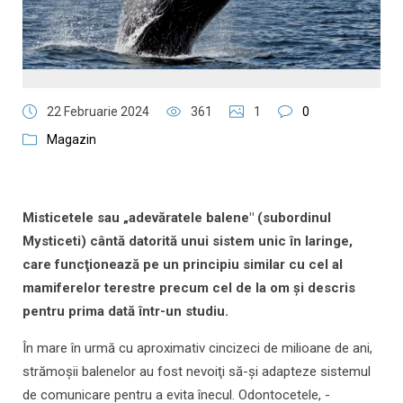
22 Februarie 2024
361
1
0
Magazin
Misticetele sau „adevăratele balene" (subordinul
Mysticeti) cântă datorită unui sistem unic în laringe,
care funcţionează pe un principiu similar cu cel al
mamiferelor terestre precum cel de la om şi descris
pentru prima dată într-un studiu.
În mare în urmă cu aproximativ cincizeci de milioane de ani,
strămoşii balenelor au fost nevoiţi să-şi adapteze sistemul
de comunicare pentru a evita înecul. Odontocetele, -