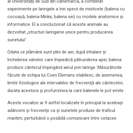
al Universităţii de Sud din Danemarca, a combinat
experimente pe laringele a trei specii de misticete (balena cu
cocoaşă, balena Minke, balena sei) cu modele anatomice şi
informatice. El a concluzionat că aceste animale au
dezvoltat „structuri laringiene unice pentru producerea
sunetului".
Odata ce plămânii sunt plini de aer, după inhalare şi
închiderea valvelor care împiedică pătrunderea apei, balena
produce cântecul împingând aerul prin laringe. Măsurătorile
făcute de echipa lui Coen Elemans stabilesc, de asemenea,
limite fiziologice ale intervalelor de frecvenţă ale cântecelor,
durata acestora şi profunzinea la care balenele le pot emite.
Aceste vocalize ar fi astfel localizate în principal la aceleaşi
adâncimi şi frecvenţe ca şi sunetele produse de traficul
maritim, perturbând o posibilă comunicare între cetacee.