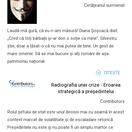
Cetățeanul surmenat
Laudă-mă gură, că eu n-am măsură! Diana Șoșoacă dixit:
„Cred că toți bărbații și-ar dori o soție ca mine”. Silvestru
știe, doar a lăsat-o că nu mai putea de bine. Un gest de
mare omenie. Să se mai bucure și alți români de așa...
patrimoniu național.
CITESTE
Radiografia unei crize - Eroarea
strategică a președintelui
Contributors
Rolul şefului de stat este unul decisiv mai cu seamă în acest
context marcat de volatilitate şi de escaladare retorică.
Preşedintele nu este şi nu poate fi un simplu martor ce