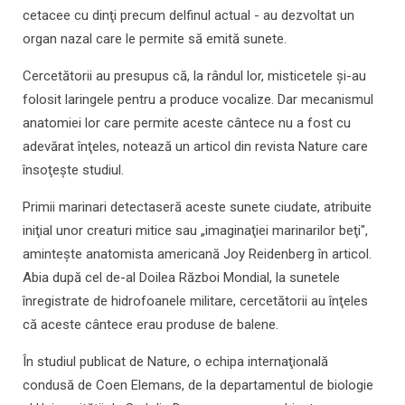
cetacee cu dinţi precum delfinul actual - au dezvoltat un
organ nazal care le permite să emită sunete.
Cercetătorii au presupus că, la rândul lor, misticetele şi-au
folosit laringele pentru a produce vocalize. Dar mecanismul
anatomiei lor care permite aceste cântece nu a fost cu
adevărat înţeles, notează un articol din revista Nature care
însoţeşte studiul.
Primii marinari detectaseră aceste sunete ciudate, atribuite
iniţial unor creaturi mitice sau „imaginaţiei marinarilor beţi",
aminteşte anatomista americană Joy Reidenberg în articol.
Abia după cel de-al Doilea Război Mondial, la sunetele
înregistrate de hidrofoanele militare, cercetătorii au înţeles
că aceste cântece erau produse de balene.
În studiul publicat de Nature, o echipa internaţională
condusă de Coen Elemans, de la departamentul de biologie