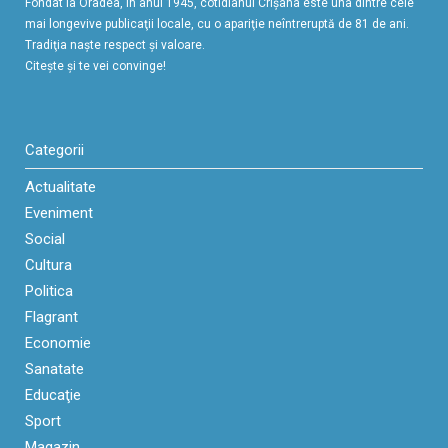
Fondat la Oradea, în anul 1945, cotidianul Crişana este una dintre cele
mai longevive publicaţii locale, cu o apariţie neîntreruptă de 81 de ani.
Tradiţia naşte respect şi valoare.
Citeşte şi te vei convinge!
Categorii
Actualitate
Eveniment
Social
Cultura
Politica
Flagrant
Economie
Sanatate
Educaţie
Sport
Magazin