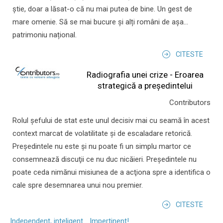
știe, doar a lăsat-o că nu mai putea de bine. Un gest de
mare omenie. Să se mai bucure și alți români de așa...
patrimoniu național.
CITESTE
Radiografia unei crize - Eroarea
strategică a președintelui
Contributors
Rolul şefului de stat este unul decisiv mai cu seamă în acest
context marcat de volatilitate şi de escaladare retorică.
Preşedintele nu este şi nu poate fi un simplu martor ce
consemnează discuţii ce nu duc nicăieri. Preşedintele nu
poate ceda nimănui misiunea de a acţiona spre a identifica o
cale spre desemnarea unui nou premier.
CITESTE
Independent, inteligent... Impertinent!