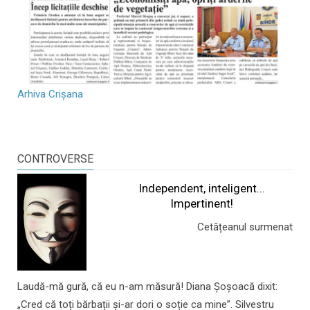
Arhiva Crișana
CONTROVERSE
Independent, inteligent...
Impertinent!
Cetățeanul surmenat
Laudă-mă gură, că eu n-am măsură! Diana Șoșoacă dixit:
„Cred că toți bărbații și-ar dori o soție ca mine”. Silvestru