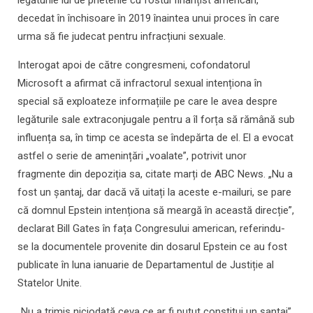
legăturile lui de prietenie cu fostul finanțist american,
decedat în închisoare în 2019 înaintea unui proces în care
urma să fie judecat pentru infracțiuni sexuale.
Interogat apoi de către congresmeni, cofondatorul
Microsoft a afirmat că infractorul sexual intenționa în
special să exploateze informațiile pe care le avea despre
legăturile sale extraconjugale pentru a îl forța să rămână sub
influența sa, în timp ce acesta se îndepărta de el. El a evocat
astfel o serie de amenințări „voalate”, potrivit unor
fragmente din depoziția sa, citate marți de ABC News. „Nu a
fost un șantaj, dar dacă vă uitați la aceste e-mailuri, se pare
că domnul Epstein intenționa să meargă în această direcție”,
declarat Bill Gates în fața Congresului american, referindu-
se la documentele provenite din dosarul Epstein ce au fost
publicate în luna ianuarie de Departamentul de Justiție al
Statelor Unite.
„Nu a trimis niciodată ceva ce ar fi putut constitui un șantaj”,