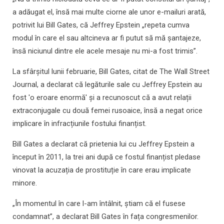
a adăugat el, însă mai multe ciorne ale unor e-mailuri arată,
potrivit lui Bill Gates, că Jeffrey Epstein „repeta cumva
modul în care el sau altcineva ar fi putut să mă șantajeze,
însă niciunul dintre ele acele mesaje nu mi-a fost trimis”.
La sfârșitul lunii februarie, Bill Gates, citat de The Wall Street
Journal, a declarat că legăturile sale cu Jeffrey Epstein au
fost 'o eroare enormă' și a recunoscut că a avut relații
extraconjugale cu două femei rusoaice, însă a negat orice
implicare în infracțiunile fostului finanțist.
Bill Gates a declarat că prietenia lui cu Jeffrey Epstein a
început în 2011, la trei ani după ce fostul finanțist pledase
vinovat la acuzația de prostituție în care erau implicate
minore.
„În momentul în care l-am întâlnit, știam că el fusese
condamnat”, a declarat Bill Gates în fața congresmenilor.