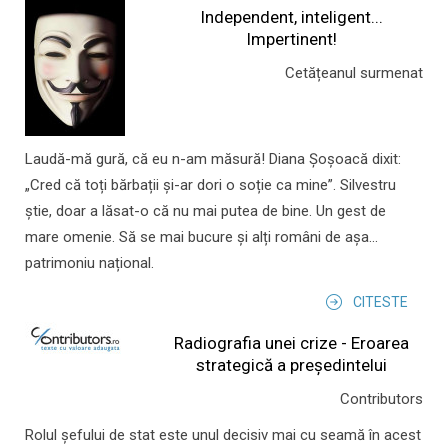
Independent, inteligent...
Impertinent!
Cetățeanul surmenat
Laudă-mă gură, că eu n-am măsură! Diana Șoșoacă dixit:
„Cred că toți bărbații și-ar dori o soție ca mine”. Silvestru
știe, doar a lăsat-o că nu mai putea de bine. Un gest de
mare omenie. Să se mai bucure și alți români de așa...
patrimoniu național.
CITESTE
Radiografia unei crize - Eroarea
strategică a președintelui
Contributors
Rolul şefului de stat este unul decisiv mai cu seamă în acest