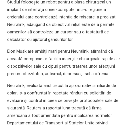
Studiul foloseşte un robot pentru a plasa chirurgical un
implant de interfaţă creier-computer într-o regiune a
creierului care controlează intenţia de mişcare, a precizat
Neuralink, adăugând că obiectivul iniţial este de a permite
oamenilor să controleze un cursor sau o tastatură de
calculator cu ajutorul gândurilor lor.
Elon Musk are ambiţii mari pentru Neuralink, afirmând că
această companie ar facilita inserţiile chirurgicale rapide ale
dispozitivelor sale cu cipuri pentru tratarea unor afecţiuni
precum obezitatea, autismul, depresia şi schizofrenia.
Neuralink, evaluată anul trecut la aproximativ 5 miliarde de
dolari, s-a confruntat în repetate rânduri cu solicitări de
evaluare şi control în ceea ce priveşte protocoalele sale de
siguranţă. Reuters a raportat luna trecută că firma
americană a fost amendată pentru încălcarea normelor
Departamentului de Transport al Statelor Unite privind