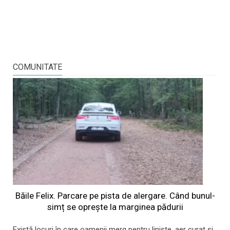
COMUNITATE
Băile Felix. Parcare pe pista de alergare. Când bunul-
simț se oprește la marginea pădurii
Există locuri în care oamenii merg pentru liniște, aer curat și