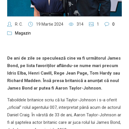
R. C.
19 Martie 2024
314
1
0
Magazin
De ani de zile se speculează cine va fi următorul James
Bond, pe lista favoriților aflându-se nume mari precum
Idris Elba, Henri Cavill, Rege Jean Page, Tom Hardy sau
Richard Madden. Însă presa britanică a anunțat că noul
James Bond ar putea fi Aaron Taylor-Johnson.
Taboildele britanice scriu că lui Taylor-Johnson i s-a oferit
„oficial” rolul agentului 007, interpretat până acum de actorul
Daniel Craig. În vârstă de 33 de ani, Aaron Taylor-Johnson ar
fi al șaptelea actor britanic care ar juca rolul lui James Bond,