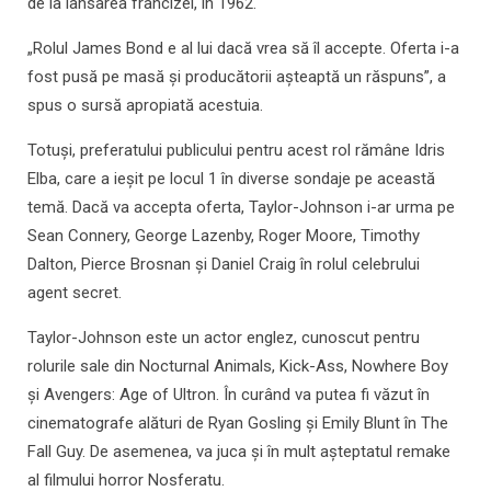
de la lansarea francizei, în 1962.
„Rolul James Bond e al lui dacă vrea să îl accepte. Oferta i-a
fost pusă pe masă și producătorii așteaptă un răspuns”, a
spus o sursă apropiată acestuia.
Totuși, preferatului publicului pentru acest rol rămâne Idris
Elba, care a ieșit pe locul 1 în diverse sondaje pe această
temă. Dacă va accepta oferta, Taylor-Johnson i-ar urma pe
Sean Connery, George Lazenby, Roger Moore, Timothy
Dalton, Pierce Brosnan și Daniel Craig în rolul celebrului
agent secret.
Taylor-Johnson este un actor englez, cunoscut pentru
rolurile sale din Nocturnal Animals, Kick-Ass, Nowhere Boy
și Avengers: Age of Ultron. În curând va putea fi văzut în
cinematografe alături de Ryan Gosling și Emily Blunt în The
Fall Guy. De asemenea, va juca și în mult așteptatul remake
al filmului horror Nosferatu.