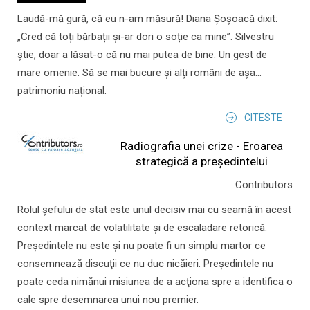
Laudă-mă gură, că eu n-am măsură! Diana Șoșoacă dixit:
„Cred că toți bărbații și-ar dori o soție ca mine”. Silvestru
știe, doar a lăsat-o că nu mai putea de bine. Un gest de
mare omenie. Să se mai bucure și alți români de așa...
patrimoniu național.
CITESTE
Radiografia unei crize - Eroarea
strategică a președintelui
Contributors
Rolul şefului de stat este unul decisiv mai cu seamă în acest
context marcat de volatilitate şi de escaladare retorică.
Preşedintele nu este şi nu poate fi un simplu martor ce
consemnează discuţii ce nu duc nicăieri. Preşedintele nu
poate ceda nimănui misiunea de a acţiona spre a identifica o
cale spre desemnarea unui nou premier.