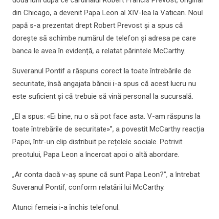
două luni după ce cardinalul Robert Francis Prevost, originar
din Chicago, a devenit Papa Leon al XIV-lea la Vatican. Noul
papă s-a prezentat drept Robert Prevost și a spus că
dorește să schimbe numărul de telefon și adresa pe care
banca le avea în evidență, a relatat părintele McCarthy.
Suveranul Pontif a răspuns corect la toate întrebările de
securitate, însă angajata băncii i-a spus că acest lucru nu
este suficient și că trebuie să vină personal la sucursală.
„El a spus: «Ei bine, nu o să pot face asta. V-am răspuns la
toate întrebările de securitate»”, a povestit McCarthy reacția
Papei, într-un clip distribuit pe rețelele sociale. Potrivit
preotului, Papa Leon a încercat apoi o altă abordare.
„Ar conta dacă v-aș spune că sunt Papa Leon?”, a întrebat
Suveranul Pontif, conform relatării lui McCarthy.
Atunci femeia i-a închis telefonul.