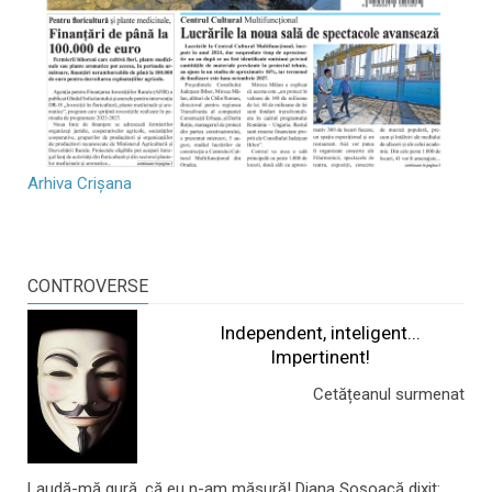
Arhiva Crișana
CONTROVERSE
Independent, inteligent...
Impertinent!
Cetățeanul surmenat
Laudă-mă gură, că eu n-am măsură! Diana Șoșoacă dixit: