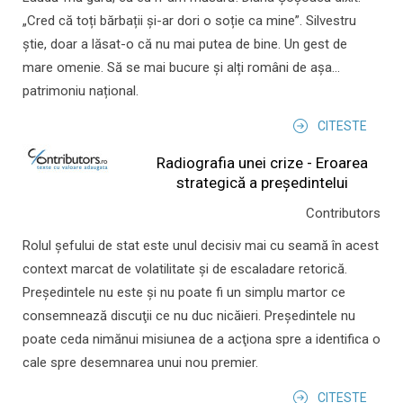
„Cred că toți bărbații și-ar dori o soție ca mine”. Silvestru
știe, doar a lăsat-o că nu mai putea de bine. Un gest de
mare omenie. Să se mai bucure și alți români de așa...
patrimoniu național.
CITESTE
Radiografia unei crize - Eroarea
strategică a președintelui
Contributors
Rolul şefului de stat este unul decisiv mai cu seamă în acest
context marcat de volatilitate şi de escaladare retorică.
Preşedintele nu este şi nu poate fi un simplu martor ce
consemnează discuţii ce nu duc nicăieri. Preşedintele nu
poate ceda nimănui misiunea de a acţiona spre a identifica o
cale spre desemnarea unui nou premier.
CITESTE