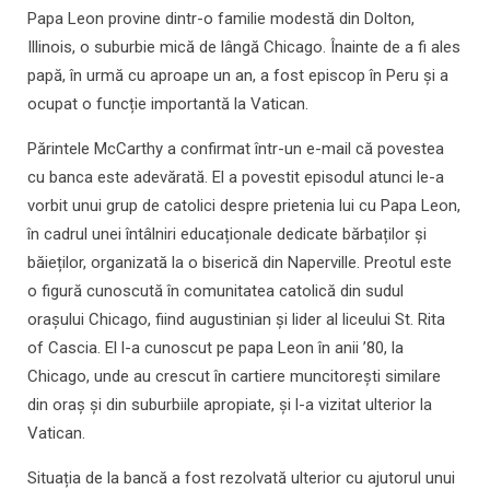
Papa Leon provine dintr-o familie modestă din Dolton,
Illinois, o suburbie mică de lângă Chicago. Înainte de a fi ales
papă, în urmă cu aproape un an, a fost episcop în Peru și a
ocupat o funcție importantă la Vatican.
Părintele McCarthy a confirmat într-un e-mail că povestea
cu banca este adevărată. El a povestit episodul atunci le-a
vorbit unui grup de catolici despre prietenia lui cu Papa Leon,
în cadrul unei întâlniri educaționale dedicate bărbaților și
băieților, organizată la o biserică din Naperville. Preotul este
o figură cunoscută în comunitatea catolică din sudul
oraşului Chicago, fiind augustinian şi lider al liceului St. Rita
of Cascia. El l-a cunoscut pe papa Leon în anii ’80, la
Chicago, unde au crescut în cartiere muncitoreşti similare
din oraş şi din suburbiile apropiate, şi l-a vizitat ulterior la
Vatican.
Situația de la bancă a fost rezolvată ulterior cu ajutorul unui