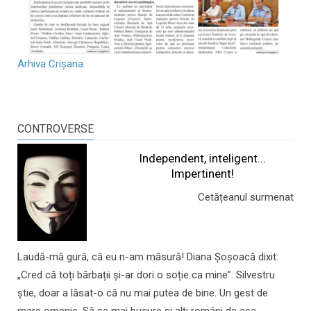
Arhiva Crișana
CONTROVERSE
Independent, inteligent...
Impertinent!
Cetățeanul surmenat
Laudă-mă gură, că eu n-am măsură! Diana Șoșoacă dixit:
„Cred că toți bărbații și-ar dori o soție ca mine”. Silvestru
știe, doar a lăsat-o că nu mai putea de bine. Un gest de