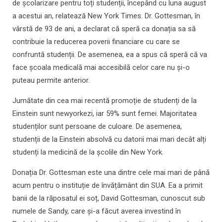
de școlarizare pentru toți studenții, începând cu luna august
a acestui an, relatează New York Times. Dr. Gottesman, în
vârstă de 93 de ani, a declarat că speră ca donația sa să
contribuie la reducerea poverii financiare cu care se
confruntă studenții. De asemenea, ea a spus că speră că va
face școala medicală mai accesibilă celor care nu și-o
puteau permite anterior.
Jumătate din cea mai recentă promoție de studenți de la
Einstein sunt newyorkezi, iar 59% sunt femei. Majoritatea
studenților sunt persoane de culoare. De asemenea,
studenții de la Einstein absolvă cu datorii mai mari decât alți
studenți la medicină de la școlile din New York.
Donația Dr. Gottesman este una dintre cele mai mari de până
acum pentru o instituție de învățământ din SUA. Ea a primit
banii de la răposatul ei soț, David Gottesman, cunoscut sub
numele de Sandy, care și-a făcut averea investind în