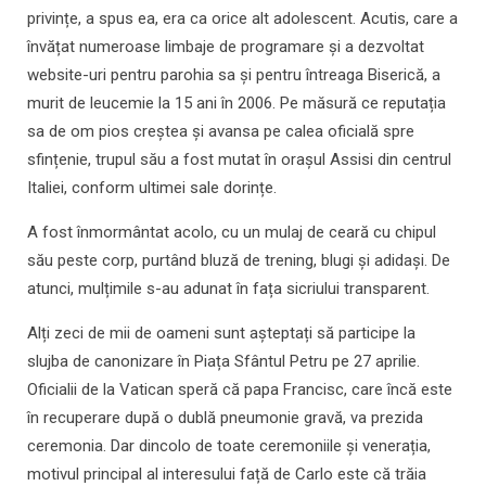
privințe, a spus ea, era ca orice alt adolescent. Acutis, care a
învățat numeroase limbaje de programare și a dezvoltat
website-uri pentru parohia sa și pentru întreaga Biserică, a
murit de leucemie la 15 ani în 2006. Pe măsură ce reputația
sa de om pios creștea și avansa pe calea oficială spre
sfințenie, trupul său a fost mutat în orașul Assisi din centrul
Italiei, conform ultimei sale dorințe.
A fost înmormântat acolo, cu un mulaj de ceară cu chipul
său peste corp, purtând bluză de trening, blugi și adidași. De
atunci, mulțimile s-au adunat în fața sicriului transparent.
Alți zeci de mii de oameni sunt așteptați să participe la
slujba de canonizare în Piața Sfântul Petru pe 27 aprilie.
Oficialii de la Vatican speră că papa Francisc, care încă este
în recuperare după o dublă pneumonie gravă, va prezida
ceremonia. Dar dincolo de toate ceremoniile și venerația,
motivul principal al interesului față de Carlo este că trăia