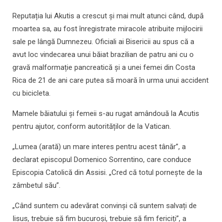
Reputația lui Akutis a crescut și mai mult atunci când, după
moartea sa, au fost înregistrate miracole atribuite mijlocirii
sale pe lângă Dumnezeu. Oficiali ai Bisericii au spus că a
avut loc vindecarea unui băiat brazilian de patru ani cu o
gravă malformație pancreatică și a unei femei din Costa
Rica de 21 de ani care putea să moară în urma unui accident
cu bicicleta.
Mamele băiatului și femeii s-au rugat amândouă la Acutis
pentru ajutor, conform autorităților de la Vatican.
„Lumea (arată) un mare interes pentru acest tânăr”, a
declarat episcopul Domenico Sorrentino, care conduce
Episcopia Catolică din Assisi. „Cred că totul pornește de la
zâmbetul său”.
„Când suntem cu adevărat convinși că suntem salvați de
Iisus, trebuie să fim bucuroși, trebuie să fim fericiți”, a