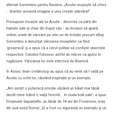
afirmat Sorrentino pentru Reuters. „Acutis reușește să ofere
... tinerilor această imagine a unui creștin adevărat”.
Presupuse moaște ale lui Acutis - descrise ca părți din
hainele sale și chiar din trupul său - au început să apară
online, unele de vânzare pe site-uri de licitație precum eBay.
Sorrentino a denunțat vânzarea moaștelor ca fiind
'groaznică' și a spus că a cerut poliției să confiște obiectele
respective. Catolicii folosesc astfel de relicve ca ajutor în
rugăciune. Vânzarea lor este interzisă de Biserică.
În Assisi, tineri credincioși au spus că au venit să-l vadă pe
Acutis cu ochii lor, căutând inspirație și un exemplu.
„Am simțit o puternică emoție văzând un băiat mai tânăr
decât mine trăind o viață fericită ... în ciuda bolii sale”, a spus
Emanuele Iaquaniello, un tânăr de 18 ani din Frosinone, oraș
din sud-estul Romei. „El a fost cu siguranță un exemplu și un