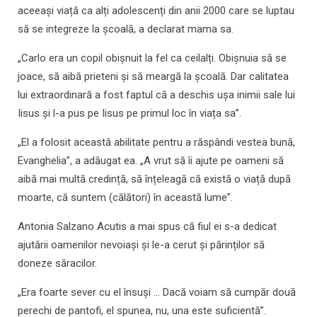
aceeași viață ca alți adolescenți din anii 2000 care se luptau
să se integreze la școală, a declarat mama sa.
„Carlo era un copil obișnuit la fel ca ceilalți. Obișnuia să se
joace, să aibă prieteni și să meargă la școală. Dar calitatea
lui extraordinară a fost faptul că a deschis ușa inimii sale lui
Iisus și l-a pus pe Iisus pe primul loc în viața sa”.
„El a folosit această abilitate pentru a răspândi vestea bună,
Evanghelia”, a adăugat ea. „A vrut să îi ajute pe oameni să
aibă mai multă credință, să înțeleagă că există o viață după
moarte, că suntem (călători) în această lume”.
Antonia Salzano Acutis a mai spus că fiul ei s-a dedicat
ajutării oamenilor nevoiași și le-a cerut și părinților să
doneze săracilor.
„Era foarte sever cu el însuși ... Dacă voiam să cumpăr două
perechi de pantofi, el spunea, nu, una este suficientă”.