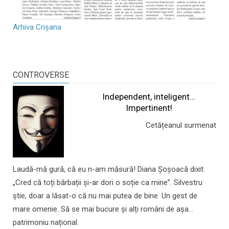
Arhiva Crișana
CONTROVERSE
Independent, inteligent...
Impertinent!
Cetățeanul surmenat
Laudă-mă gură, că eu n-am măsură! Diana Șoșoacă dixit:
„Cred că toți bărbații și-ar dori o soție ca mine”. Silvestru
știe, doar a lăsat-o că nu mai putea de bine. Un gest de
mare omenie. Să se mai bucure și alți români de așa...
patrimoniu național.