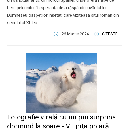
un sanctuar antic din nordul Spaniei, unde oferă halbe de
bere pelerinilor, în speranța de a răspândi cuvântul lui
Dumnezeu oaspeților însetați care vizitează situl roman din
secolul al XI-lea.
26 Martie 2024
CITESTE
Fotografie virală cu un pui surprins
dormind la soare - Vulpiţa polară