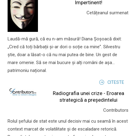
Impertinent!
Cetățeanul surmenat
Laudă-mă gură, că eu n-am măsură! Diana Șoșoacă dixit:
„Cred că toți bărbații și-ar dori o soție ca mine”. Silvestru
știe, doar a lăsat-o că nu mai putea de bine. Un gest de
mare omenie. Să se mai bucure și alți români de așa...
patrimoniu național.
CITESTE
Radiografia unei crize - Eroarea
strategică a președintelui
Contributors
Rolul şefului de stat este unul decisiv mai cu seamă în acest
context marcat de volatilitate şi de escaladare retorică.