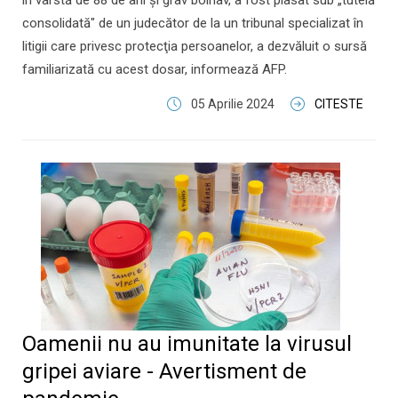
în vârstă de 88 de ani şi grav bolnav, a fost plasat sub „tutelă
consolidată" de un judecător de la un tribunal specializat în
litigii care privesc protecţia persoanelor, a dezvăluit o sursă
familiarizată cu acest dosar, informează AFP.
05 Aprilie 2024
CITESTE
Oamenii nu au imunitate la virusul
gripei aviare - Avertisment de