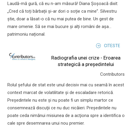
Laudă-mă gură, că eu n-am măsură! Diana Șoșoacă dixit:
„Cred că toți bărbații și-ar dori o soție ca mine”. Silvestru
știe, doar a lăsat-o că nu mai putea de bine. Un gest de
mare omenie. Să se mai bucure și alți români de așa...
patrimoniu național.
CITESTE
Radiografia unei crize - Eroarea
strategică a președintelui
Contributors
Rolul şefului de stat este unul decisiv mai cu seamă în acest
context marcat de volatilitate şi de escaladare retorică.
Preşedintele nu este şi nu poate fi un simplu martor ce
consemnează discuţii ce nu duc nicăieri. Preşedintele nu
poate ceda nimănui misiunea de a acţiona spre a identifica o
cale spre desemnarea unui nou premier.