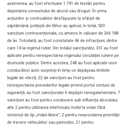
asemenea, au fost efectuate 1.741 de testări pentru
depistarea consumului de alcool sau droguri. În urma
acțiunilor și controalelor desfășurate la sfârșit de
săptămână, polițiștii din Bihor au aplicat, în total, 503
sancțiuni contravenționale, cu amenzi în valoare de 266.188
de lei. Totodată, au fost constatate 46 de infracțiuni, dintre
care 14 la regimul rutier. Din totalul sancțiunilor, 351 au fost
aplicate pentru nerespectarea regimului circulației rutiere pe
drumurile publice. Dintre acestea, 248 au fost aplicate unor
conducători auto surprinși în timp ce depășeau limitele
legale de viteză, 22 de sancțiuni au fost pentru
nerespectarea prevederilor legale privind portul centurii de
siguranță, au fost sancționate 6 depășiri neregulamentare, 7
sancțiuni au fost pentru conducere sub influența alcoolului,
alte 2 pentru utilizarea telefonului mobil la volan fără
sistemul de tip „mâini libere”, 2 pentru neacordarea priorității
de trecere vehiculelor sau pietonilor, 21 pentru