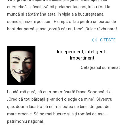
energetică... gândiți-vă că parlamentarii noștri au fost la
muncă și săptămâna asta. În vipia aia bucureșteană,
scandal, mizerii politice... E drept, o fac pentru un purcoi de
bani, dar parcă și așa „costă cât nu face”. Dulce răzbunare!
CITESTE
Independent, inteligent...
Impertinent!
Cetățeanul surmenat
Laudă-mă gură, că eu n-am măsură! Diana Șoșoacă dixit:
„Cred că toți bărbații și-ar dori o soție ca mine”. Silvestru
știe, doar a lăsat-o că nu mai putea de bine. Un gest de
mare omenie. Să se mai bucure și alți români de așa...
patrimoniu național.