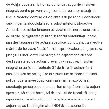
de Poliție Județean Bihor au continuat acțiunile în sistem
integrat, pentru prevenirea și combaterea unor situații de
risc, a faptelor comise cu violență sau pe fondul conducerii
sub influența alcoolului sau a substanțelor psihoactive.
Acțiunile polițiștilor bihoreni au vizat menținerea unui climat
de ordine și siguranță publică în rândul comunității locale,
prin desfășurarea de acțiuni specifice, punctuale, cu efective
mărite, de tip „razie”, atât în municipiul Oradea, cât și pe raza
județului Bihor. Astfel, la sfârșit de săptămână au fost
desfășurate 26 de acțiuni preventiv - reactive, în sistem
integrat și au fost efectuate 37 de filtre, în acțiuni fiind
implicați 456 de polițiști de la structurile de ordine publică,
poliție rutieră, investigații criminale, arme, explozivi și
substanțe periculoase, transporturi și luptătorii de la acțiuni
speciale, 68 de jandarmi, 64 de polițiști de frontieră, dar și
reprezentați ai altor structuri de aplicare a legii. În cadrul
acțiunilor, au fost legitimate 2.484 de persoane. De