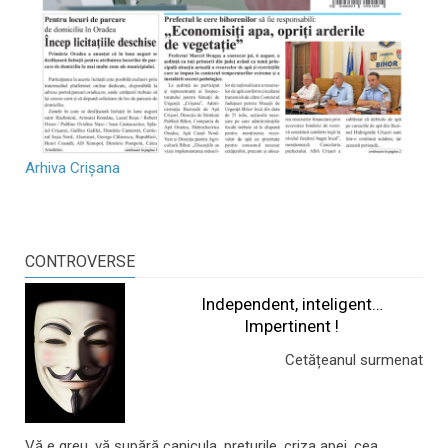
Arhiva Crișana
CONTROVERSE
Independent, inteligent…
Impertinent !
Cetățeanul surmenat
Vă e greu, vă supără canicula, prețurile, criza apei, cea