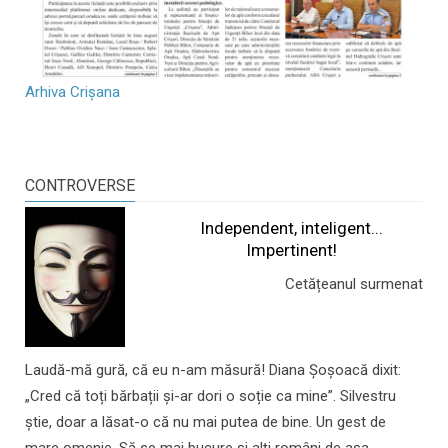
Arhiva Crișana
CONTROVERSE
Independent, inteligent...
Impertinent!
Cetățeanul surmenat
Laudă-mă gură, că eu n-am măsură! Diana Șoșoacă dixit:
„Cred că toți bărbații și-ar dori o soție ca mine”. Silvestru
știe, doar a lăsat-o că nu mai putea de bine. Un gest de