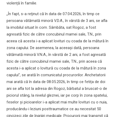
violență în familie.
„În fapt, s-a reţinut că în data de 07.04.2026, în timp ce
persoana vătămată minoră V.D.A., în vârstă de 3 ani, se afla
la imobilul situat în com. Sâmbăta, sat Rogoz, a fost
agresată fizic de către concubinul mamei sale, T.N., prin
aceea că acesta i-a aplicat lovituri cu coada de la mătură în
zona capului. De asemenea, la aceeaşi dată, persoana
vătămată minoră V.N.A., în vârstă de 2 ani, a fost agresată
fizic de către concubinul mamei sale, T.N., prin aceea că
acesta i-a aplicat o lovitură cu coada de la mătură în zona
capului”, se arată în comunicatul procurorilor. Anchetatorii
mai arată că în data de 08.05.2026, în timp ce fetița de doi
ani se afla tot la adresa din Rogoz, bărbatul a bruscat-o de
piciorul stâng, la nivelul gleznei, iar pe corp în zona spatelui,
feselor și picioarelor i-a aplicat mai multe lovituri cu o nuia,
producându-i leziuni posttraumatice ce au necesitat 50
cincizeci zile de îngrijiri medicale. Procurorii mai transmit că