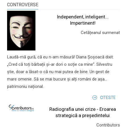
CONTROVERSE
Independent, inteligent...
Impertinent!
Cetățeanul surmenat
Laudă-mă gură, că eu n-am măsură! Diana Șoșoacă dixit:
„Cred că toți bărbații și-ar dori o soție ca mine”. Silvestru
știe, doar a lăsat-o că nu mai putea de bine. Un gest de
mare omenie. Să se mai bucure și alți români de așa...
patrimoniu național.
CITESTE
Radiografia unei crize - Eroarea
strategică a președintelui
Contributors