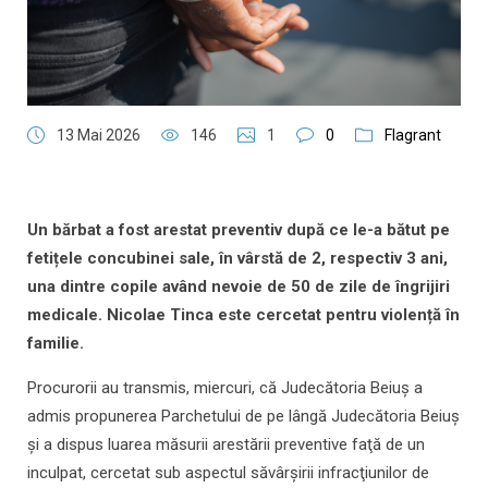
13 Mai 2026
146
1
0
Flagrant
Un bărbat a fost arestat preventiv după ce le-a bătut pe
fetițele concubinei sale, în vârstă de 2, respectiv 3 ani,
una dintre copile având nevoie de 50 de zile de îngrijiri
medicale. Nicolae Tinca este cercetat pentru violență în
familie.
Procurorii au transmis, miercuri, că Judecătoria Beiuş a
admis propunerea Parchetului de pe lângă Judecătoria Beiuş
şi a dispus luarea măsurii arestării preventive faţă de un
inculpat, cercetat sub aspectul săvârşirii infracţiunilor de