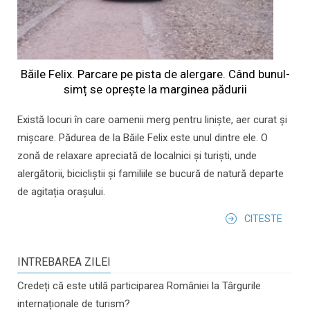
Băile Felix. Parcare pe pista de alergare. Când bunul-
simț se oprește la marginea pădurii
Există locuri în care oamenii merg pentru liniște, aer curat și
mișcare. Pădurea de la Băile Felix este unul dintre ele. O
zonă de relaxare apreciată de localnici și turiști, unde
alergătorii, bicicliștii și familiile se bucură de natură departe
de agitația orașului.
CITESTE
INTREBAREA ZILEI
Credeți că este utilă participarea României la Târgurile
internaționale de turism?