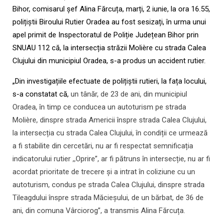
Bihor, comisarul șef Alina Fărcuța, marți, 2 iunie, la ora 16.55,
polițiștii Biroului Rutier Oradea au fost sesizați, în urma unui
apel primit de Inspectoratul de Poliție Județean Bihor prin
SNUAU 112 că, la intersecția străzii Molière cu strada Calea
Clujului din municipiul Oradea, s-a produs un accident rutier.
„Din investigațiile efectuate de polițiștii rutieri, la fața locului,
s-a constatat că,
un tânăr, de 23 de ani, din municipiul
Oradea, în timp ce conducea un autoturism pe strada
Molière, dinspre strada Americii înspre strada Calea Clujului,
la intersecția cu strada Calea Clujului, în condiții ce urmează
a fi stabilite din cercetări, nu ar fi respectat semnificația
indicatorului rutier ,,Oprire”, ar fi pătruns în intersecție, nu ar fi
acordat prioritate de trecere și a intrat în coliziune cu un
autoturism, condus pe strada Calea Clujului, dinspre strada
Tileagdului înspre strada Măcieșului, de un bărbat, de 36 de
ani, din comuna Vârciorog”, a transmis Alina Fărcuța.