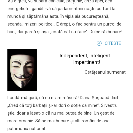
Vă e greu, vă supără canicula, prețurile, criza apei, cea
energetică... gândiți-vă că parlamentarii noștri au fost la
muncă și săptămâna asta. În vipia aia bucureșteană,
scandal, mizerii politice... E drept, o fac pentru un purcoi de
bani, dar parcă și așa „costă cât nu face”. Dulce răzbunare!
CITESTE
Independent, inteligent...
Impertinent!
Cetățeanul surmenat
Laudă-mă gură, că eu n-am măsură! Diana Șoșoacă dixit:
„Cred că toți bărbații și-ar dori o soție ca mine”. Silvestru
știe, doar a lăsat-o că nu mai putea de bine. Un gest de
mare omenie. Să se mai bucure și alți români de așa...
patrimoniu național.