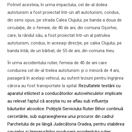
Potrivit acesteia, în urma impactului, cel de-al doilea
autoturism a fost proiectat într-un alt autoturism, condus,
din sens opus, pe strada Calea Clujului, pe banda a doua de
circulație, de o femeie, de 40 de ani, din comuna Oșorhei,
care, la rândul său, a fost proiectat într-un al patrulea
autoturism, condus, în aceeași direcție, pe calea Clujului, pe
banda întâi, de un bărbat, de 55 de ani, din comuna Ineu.
În urma accidentului rutier, femeia de 40 de ani care
conducea cel de-al treilea autoturism și o minoră de 4 ani,
pasageră în același vehicul, au suferit leziuni pentru îngrijirea
cărora au fost transportate la spital.
Rezultatele testării cu
aparatul etilotest a conducătorilor autovehiculelor implicate
au relevat faptul că aceștia nu se aflau sub influența
băuturilor alcoolice. Polițiștii Serviciului Rutier Bihor continuă
cercetările, sub supravegherea unui procuror din cadrul
Parchetului de pe lângă Judecătoria Oradea, pentru stabilirea
cauzelor și împrejurărilor producerii accidentului rutier.