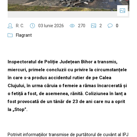
R. C.
03 Iunie 2026
270
2
0
Flagrant
Inspectoratul de Poliție Județean Bihor a transmis,
miercuri, primele concluzii cu privire la circumstanțele
în care s-a produs accidentul rutier de pe Calea
Clujului, în urma căruia o femeie a rămas încarcerată și
o fetiță a fost, de asemenea, rănită. Coliziunea în lanț a
fost provocată de un tânăr de 23 de ani care nu a oprit
la „Stop”.
Potrivit informațiilor transmise de purtătorul de cuvânt al IPJ