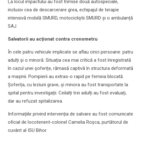
La locul impactului au fost trimise două autospeciale,
inclusiv cea de descarcerare grea, echipajul de terapie
intensivă mobilă SMURD, motocicliștii SMURD și o ambulanță
SAJ.
Salvatorii au acționat contra cronometru
În cele patru vehicule implicate se aflau cinci persoane: patru
adulți și o minoră. Situația cea mai critică a fost înregistrată
în cazul unei șoferițe, rămasă captivă în structura deformată
a mașinii. Pompierii au extras-o rapid pe femeia blocată.
Șoferița, cu leziuni grave, și minora au fost transportate la
spital pentru investigații. Ceilalți trei adulți au fost evaluați,
dar au refuzat spitalizarea.
Informațiile privind intervenția de salvare au fost comunicate
oficial de locotenent-colonel Camelia Roșca, purtătorul de
cuvânt al ISU Bihor.