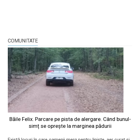
COMUNITATE
Băile Felix. Parcare pe pista de alergare. Când bunul-
simț se oprește la marginea pădurii
Există locuri în care oamenii merg pentru liniște, aer curat și