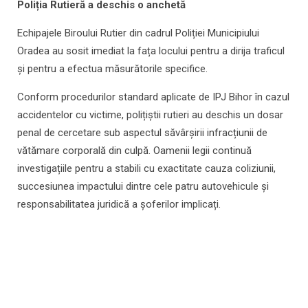
Poliția Rutieră a deschis o anchetă
Echipajele Biroului Rutier din cadrul Poliției Municipiului
Oradea au sosit imediat la fața locului pentru a dirija traficul
și pentru a efectua măsurătorile specifice.
Conform procedurilor standard aplicate de IPJ Bihor în cazul
accidentelor cu victime, polițiștii rutieri au deschis un dosar
penal de cercetare sub aspectul săvârșirii infracțiunii de
vătămare corporală din culpă. Oamenii legii continuă
investigațiile pentru a stabili cu exactitate cauza coliziunii,
succesiunea impactului dintre cele patru autovehicule și
responsabilitatea juridică a șoferilor implicați.