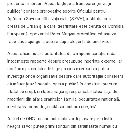
prezentat miercuri. Această „lege a transparenței vieții
publice” conferă prerogative sporite Oficiului pentru
Apărarea Suveranității Naționale (SZVH), instituție nou
creată de Orban și a cărei desființare este cerută de Comisia
Europeană, opozantul Peter Magyar promițând că așa va
face dacă ajunge la putere după alegerile de anul viitor.
Acest oficiu nu are autoritatea de a impune sancțiuni, dar
întocmește rapoarte despre presupuse ingerințe externe, iar
conform proiectului de lege propus miercuri va putea
investiga orice organizație despre care autoritățile consideră
că influențează negativ opinia publică în chestiuni precum
statul de drept, unitatea națiunii, responsabilitatea față de
maghiarii din afara granițelor, familia, securitatea națională,
identitatea constituțională sau cultura creștină.
Astfel de ONG-uri sau publicații vor fi plasate pe o listă
neagră și vor putea primi fonduri din străinătate numai cu