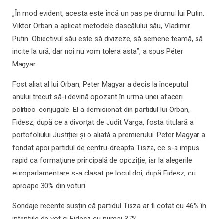
„În mod evident, acesta este încă un pas pe drumul lui Putin.
Viktor Orban a aplicat metodele dascălului său, Vladimir
Putin. Obiectivul său este să divizeze, să semene teamă, să
incite la ură, dar noi nu vom tolera asta”, a spus Péter
Magyar.
Fost aliat al lui Orban, Peter Magyar a decis la începutul
anului trecut să-i devină opozant în urma unei afaceri
politico-conjugale. El a demisionat din partidul lui Orban,
Fidesz, după ce a divorțat de Judit Varga, fosta titulară a
portofoliului Justiției și o aliată a premierului. Peter Magyar a
fondat apoi partidul de centru-dreapta Tisza, ce s-a impus
rapid ca formațiune principală de opoziție, iar la alegerile
europarlamentare s-a clasat pe locul doi, după Fidesz, cu
aproape 30% din voturi.
Sondaje recente susțin că partidul Tisza ar fi cotat cu 46% în
intențiile de vot și Fidesz cu numai 37%.