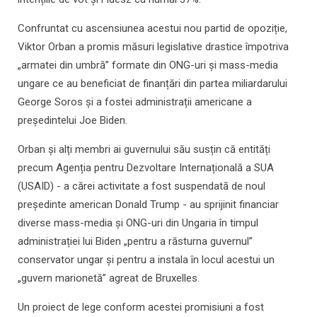
Confruntat cu ascensiunea acestui nou partid de opoziție,
Viktor Orban a promis măsuri legislative drastice împotriva
„armatei din umbră” formate din ONG-uri și mass-media
ungare ce au beneficiat de finanțări din partea miliardarului
George Soros și a fostei administrații americane a
președintelui Joe Biden.
Orban și alți membri ai guvernului său susțin că entități
precum Agenția pentru Dezvoltare Internațională a SUA
(USAID) - a cărei activitate a fost suspendată de noul
președinte american Donald Trump - au sprijinit financiar
diverse mass-media și ONG-uri din Ungaria în timpul
administrației lui Biden „pentru a răsturna guvernul”
conservator ungar și pentru a instala în locul acestui un
„guvern marionetă” agreat de Bruxelles.
Un proiect de lege conform acestei promisiuni a fost