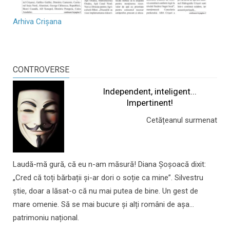
Arhiva Crișana
CONTROVERSE
Independent, inteligent...
Impertinent!
Cetățeanul surmenat
Laudă-mă gură, că eu n-am măsură! Diana Șoșoacă dixit:
„Cred că toți bărbații și-ar dori o soție ca mine”. Silvestru
știe, doar a lăsat-o că nu mai putea de bine. Un gest de
mare omenie. Să se mai bucure și alți români de așa...
patrimoniu național.