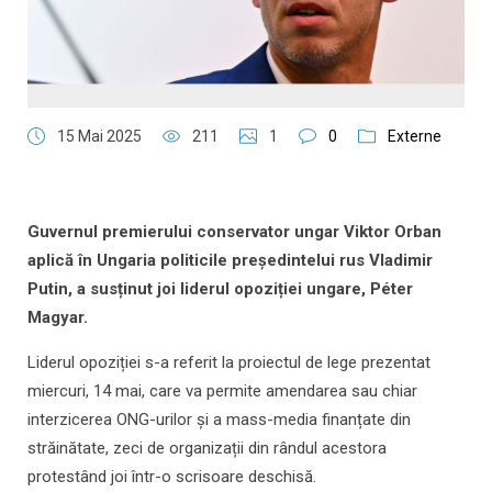
15 Mai 2025
211
1
0
Externe
Guvernul premierului conservator ungar Viktor Orban
aplică în Ungaria politicile președintelui rus Vladimir
Putin, a susținut joi liderul opoziției ungare, Péter
Magyar.
Liderul opoziției s-a referit la proiectul de lege prezentat
miercuri, 14 mai, care va permite amendarea sau chiar
interzicerea ONG-urilor și a mass-media finanțate din
străinătate, zeci de organizații din rândul acestora
protestând joi într-o scrisoare deschisă.