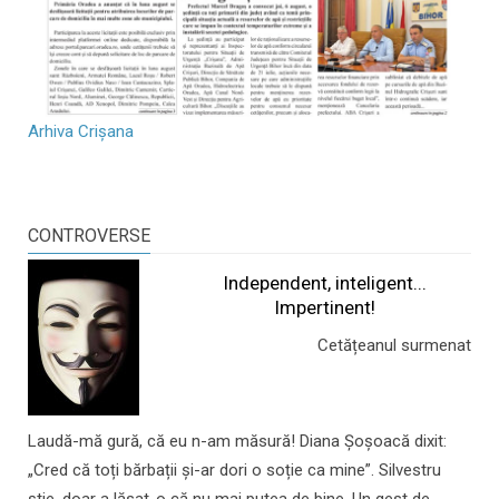
Arhiva Crișana
CONTROVERSE
Independent, inteligent...
Impertinent!
Cetățeanul surmenat
Laudă-mă gură, că eu n-am măsură! Diana Șoșoacă dixit:
„Cred că toți bărbații și-ar dori o soție ca mine”. Silvestru