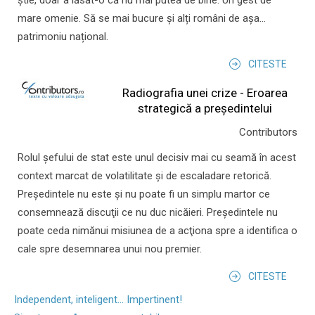
știe, doar a lăsat-o că nu mai putea de bine. Un gest de
mare omenie. Să se mai bucure și alți români de așa...
patrimoniu național.
CITESTE
Radiografia unei crize - Eroarea
strategică a președintelui
Contributors
Rolul şefului de stat este unul decisiv mai cu seamă în acest
context marcat de volatilitate şi de escaladare retorică.
Preşedintele nu este şi nu poate fi un simplu martor ce
consemnează discuţii ce nu duc nicăieri. Preşedintele nu
poate ceda nimănui misiunea de a acţiona spre a identifica o
cale spre desemnarea unui nou premier.
CITESTE
Independent, inteligent... Impertinent!