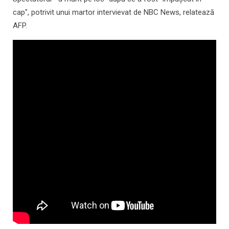
cap", potrivit unui martor intervievat de NBC News, relatează
AFP.