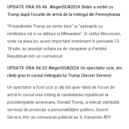
UPDATE ORA 05.46
AlegeriSUA2024: Biden a vorbit cu
Trump după focurile de armă de la mitingul din Pennsylvania
"Preşedintele Trump se simte bine" şi "aşteaptă cu
nerăbdare să vi se alăture la Milwaukee", în statul Wisconsin,
unde va avea loc acest important eveniment în perioada 15-
18 iulie, au anunţat echipa sa de campanie şi Partidul
Republican într-un comunicat.
UPDATE ORA 04.22
AlegeriSUA2024: Un spectator ucis, doi
răniţi grav în cursul mitingului lui Trump (Secret Service)
Un spectator a fost ucis şi alţi doi grav răniţi de focuri de
armă în cursul unui miting al candidatului republican la
prezidenţialele americane, Donald Trump, a indicat sâmbătă
serviciul de protecţie a personalităţilor politice, Secret
Service, într-un comunicat publicat pe X, transmite AFP.