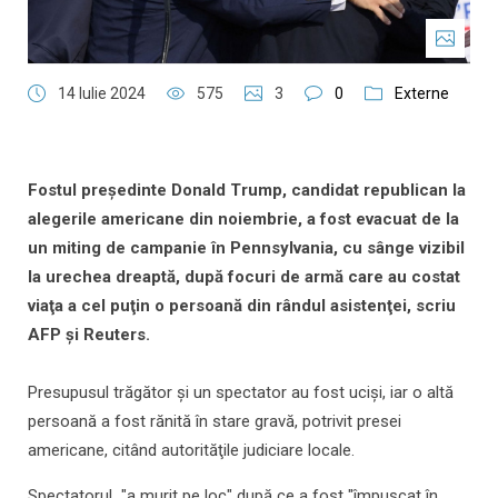
14 Iulie 2024
575
3
0
Externe
Fostul preşedinte Donald Trump, candidat republican la
alegerile americane din noiembrie, a fost evacuat de la
un miting de campanie în Pennsylvania, cu sânge vizibil
la urechea dreaptă, după focuri de armă care au costat
viaţa a cel puţin o persoană din rândul asistenţei, scriu
AFP şi Reuters.
Presupusul trăgător şi un spectator au fost ucişi, iar o altă
persoană a fost rănită în stare gravă, potrivit presei
americane, citând autorităţile judiciare locale.
Spectatorul "a murit pe loc" după ce a fost "împuşcat în