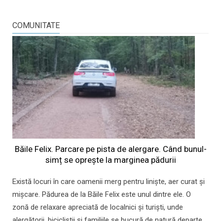
COMUNITATE
Băile Felix. Parcare pe pista de alergare. Când bunul-
simț se oprește la marginea pădurii
Există locuri în care oamenii merg pentru liniște, aer curat și
mișcare. Pădurea de la Băile Felix este unul dintre ele. O
zonă de relaxare apreciată de localnici și turiști, unde
alergătorii, bicicliștii și familiile se bucură de natură departe