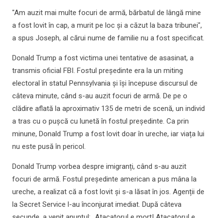
"Am auzit mai multe focuri de armă, bărbatul de lângă mine
a fost lovit în cap, a murit pe loc şi a căzut la baza tribunei",
a spus Joseph, al cărui nume de familie nu a fost specificat.
Donald Trump a fost victima unei tentative de asasinat, a
transmis oficial FBI. Fostul președinte era la un miting
electoral în statul Pennsylvania și își începuse discursul de
câteva minute, când s-au auzit focuri de armă. De pe o
clădire aflată la aproximativ 135 de metri de scenă, un individ
a tras cu o pușcă cu lunetă în fostul președinte. Ca prin
minune, Donald Trump a fost lovit doar în ureche, iar viața lui
nu este pusă în pericol.
Donald Trump vorbea despre imigranți, când s-au auzit
focuri de armă. Fostul președinte american a pus mâna la
ureche, a realizat că a fost lovit și s-a lăsat în jos. Agenții de
la Secret Service l-au înconjurat imediat. După câteva
secunde, a venit anunțul: „Atacatorul e mort! Atacatorul e