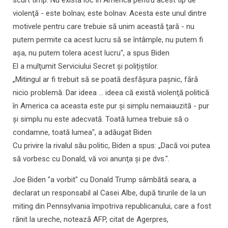
scurt timp. Nu există loc în America pentru acest tip de
violenţă - este bolnav, este bolnav. Acesta este unul dintre
motivele pentru care trebuie să unim această ţară - nu
putem permite ca acest lucru să se întâmple, nu putem fi
aşa, nu putem tolera acest lucru", a spus Biden
El a mulţumit Serviciului Secret şi polițiștilor.
„Mitingul ar fi trebuit să se poată desfăşura paşnic, fără
nicio problemă. Dar ideea ... ideea că există violenţă politică
în America ca aceasta este pur şi simplu nemaiauzită - pur
şi simplu nu este adecvată. Toată lumea trebuie să o
condamne, toată lumea", a adăugat Biden
Cu privire la rivalul său politic, Biden a spus: „Dacă voi putea
să vorbesc cu Donald, vă voi anunţa şi pe dvs.".
Joe Biden "a vorbit" cu Donald Trump sâmbătă seara, a
declarat un responsabil al Casei Albe, după tirurile de la un
miting din Pennsylvania împotriva republicanului, care a fost
rănit la ureche, notează AFP, citat de Agerpres,