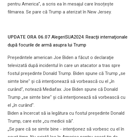
pentru America”, a scris ea în mesajul care însoțește
filmarea. Se pare că Trump a aterizat în New Jersey.
UPDATE ORA 06.07
AlegeriSUA2024: Reacţii internaţionale
după focurile de armă asupra lui Trump
Preşedintele american Joe Biden a făcut o declaraţie
televizată după incidentul în care un atacator a tras spre
fostul preşedinte Donald Trump. Biden spune că Trump „se
simte bine" şi că intenţionează să vorbească cu el „în
curând", notează Mediafax. Joe Biden spune că Donald
Trump „se simte bine" şi că intenţionează să vorbească cu
el „în curând".
Biden a încercat să ia legătura cu fostul preşedinte Donald
Trump, care este „cu medicii săi".
„Se pare că se simte bine - intenţionez să vorbesc cu el în