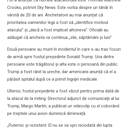
FBI a anunțat că numele atacatorului este Thomas Matthew
Crooks, potrivit Sky News. Este vorba despre un tânăr în
vârstă de 20 de ani. Anchetatorii au mai anunțat că
prioritatea oamenilor legii a fost să „identifice motivul
atacului” și „dacă a fost implicat altcineva”. Oficialii au
adăugat că ancheta va continua „zile, săptămâni și luni”.
Două persoane au murit în incidentul în care s-au tras focuri
de armă spre fostul preşedinte Donald Trump. Una dintre
persoane este trăgătorul şi alta este o persoană din public.
Trump a fost rănit la ureche, dar americanii anunță că el a
părăsit spitalul după ce a primit îngrijiri medicale.
Ulterior, fostul președinte a fost văzut pentru prima dată de
la atacul de la miting. Directorul adjunct de comunicații al lui
Trump, Margo Martin, a publicat un videoclip cu el coborând
pe treptele unui avion duminică dimineață.
„Puternic și rezistent. El nu se va opri niciodată din lupta