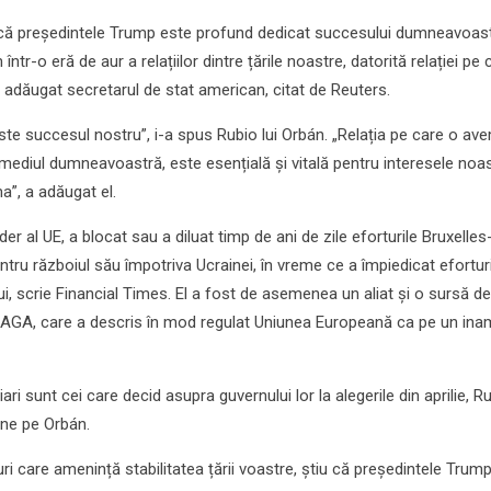
că președintele Trump este profund dedicat succesului dumneavoastr
într-o eră de aur a relațiilor dintre țările noastre, datorită relației pe 
a adăugat secretarul de stat american, citat de Reuters.
 succesul nostru”, i-a spus Rubio lui Orbán. „Relația pe care o avem
ermediul dumneavoastră, este esențială și vitală pentru interesele noa
ma”, a adăugat el.
er al UE, a blocat sau a diluat timp de ani de zile eforturile Bruxelles
tru războiul său împotriva Ucrainei, în vreme ce a împiedicat efortur
lui, scrie Financial Times. El a fost de asemenea un aliat și o sursă de
MAGA, care a descris în mod regulat Uniunea Europeană ca pe un ina
ari sunt cei care decid asupra guvernului lor la alegerile din aprilie, R
ine pe Orbán.
ri care amenință stabilitatea țării voastre, știu că președintele Trump 