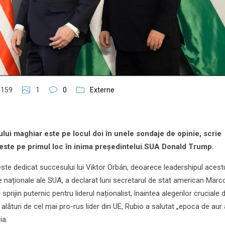
159
1
0
Externe
ului maghiar este pe locul doi în unele sondaje de opinie, scrie
 este pe primul loc în inima președintelui SUA Donald Trump.
te dedicat succesului lui Viktor Orbán, deoarece leadershipul acest
le naționale ale SUA, a declarat luni secretarul de stat american Marc
 sprijin puternic pentru liderul naționalist, înaintea alegerilor cruciale 
 alături de cel mai pro-rus lider din UE, Rubio a salutat „epoca de aur 
ia.