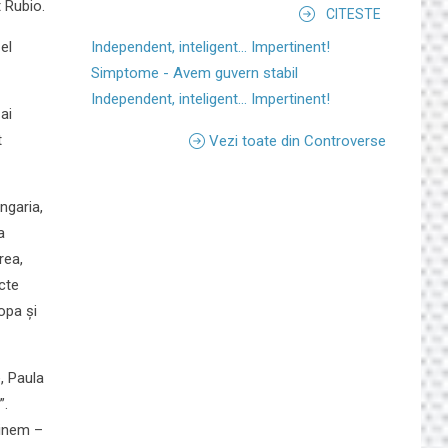
t Rubio.
CITESTE
el
Independent, inteligent... Impertinent!
Simptome - Avem guvern stabil
Independent, inteligent... Impertinent!
ai
t
Vezi toate din Controverse
ngaria,
a
rea,
cte
opa și
, Paula
”.
ținem –