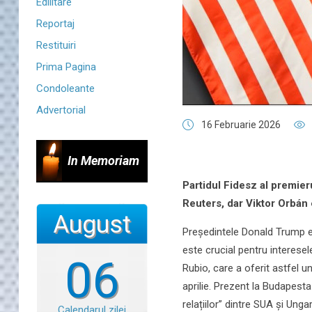
Edilitare
Reportaj
Restituiri
Prima Pagina
Condoleante
Advertorial
16 Februarie 2026
In Memoriam
Partidul Fidesz al premier
Reuters, dar Viktor Orbán
August
Președintele Donald Trump es
este crucial pentru interese
06
Rubio, care a oferit astfel un
aprilie. Prezent la Budapesta
relațiilor” dintre SUA și Ungar
Calendarul zilei