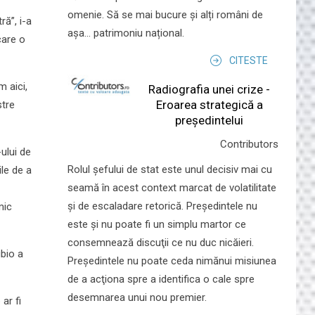
omenie. Să se mai bucure și alți români de
ă”, i-a
așa... patrimoniu național.
care o
CITESTE
 aici,
Radiografia unei crize -
Eroarea strategică a
stre
președintelui
Contributors
-ului de
Rolul şefului de stat este unul decisiv mai cu
ile de a
seamă în acest context marcat de volatilitate
şi de escaladare retorică. Preşedintele nu
mic
este şi nu poate fi un simplu martor ce
consemnează discuţii ce nu duc nicăieri.
ubio a
Preşedintele nu poate ceda nimănui misiunea
de a acţiona spre a identifica o cale spre
desemnarea unui nou premier.
ar fi