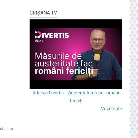
CRIŞANA TV
Interviu Divertis - Austeritatea face români
fericiți
Vezi toate
tariilor