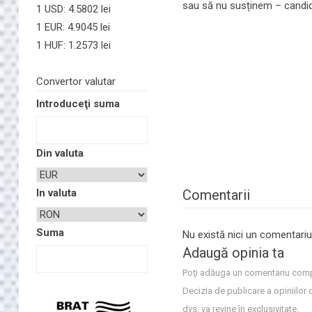
sau să nu susținem – candidaț
1 USD: 4.5802 lei
1 EUR: 4.9045 lei
1 HUF: 1.2573 lei
Convertor valutar
Introduceţi suma
Din valuta
Comentarii
In valuta
Suma
Nu există nici un comentariu
Adaugă opinia ta
Poţi adăuga un comentariu comp
Decizia de publicare a opiniilor 
dvs. va revine în exclusivitate.