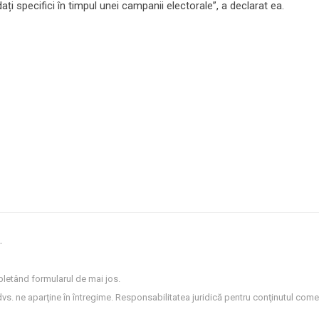
i specifici în timpul unei campanii electorale”, a declarat ea.
.
letând formularul de mai jos.
dvs. ne aparţine în întregime. Responsabilitatea juridică pentru conţinutul comen