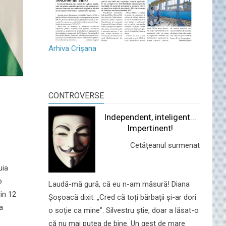
Arhiva Crișana
CONTROVERSE
Independent, inteligent...
Impertinent!
Cetățeanul surmenat
uia
o
Laudă-mă gură, că eu n-am măsură! Diana
din 12
Șoșoacă dixit: „Cred că toți bărbații și-ar dori
a
o soție ca mine”. Silvestru știe, doar a lăsat-o
că nu mai putea de bine. Un gest de mare