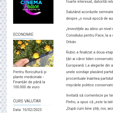
foarte interesat, datorită rel
Salutând acordurile semnate c
despre „o nouă epocă de aur 
„Investițiile au atins un nive
ECONOMIE
Consiliului pentru Pace, la 
Orbán.
Rubio a finalizat a doua etap
țări ai căror lideri conservat
Europeană. La alegerile din 
unele sondaje plasând parti
Pentru floricultură și
plante medicinale -
procentuale înaintea partidu
Finanțări de până la
mișcările politice conservat
100.000 de euro
Invitată să comenteze pe tem
CURS VALUTAR
Pinho, a spus că „este la la
„După cum bine știți, noi, ai
Data: 10/02/2023