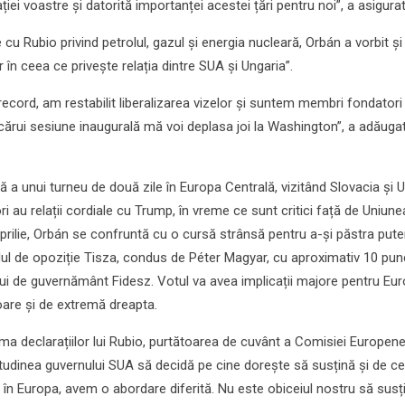
ației voastre și datorită importanței acestei țări pentru noi”, a asigura
u Rubio privind petrolul, gazul și energia nucleară, Orbán a vorbit și 
în ceea ce privește relația dintre SUA și Ungaria”.
l record, am restabilit liberalizarea vizelor și suntem membri fondatori 
a cărui sesiune inaugurală mă voi deplasa joi la Washington”, a adăuga
ă a unui turneu de două zile în Europa Centrală, vizitând Slovacia și U
ori au relații cordiale cu Trump, în vreme ce sunt critici față de Uniune
aprilie, Orbán se confruntă cu o cursă strânsă pentru a-și păstra pute
dul de opoziție Tisza, condus de Péter Magyar, cu aproximativ 10 pun
lui de guvernământ Fidesz. Votul va avea implicații majore pentru Eur
oare și de extremă dreapta.
a declarațiilor lui Rubio, purtătoarea de cuvânt a Comisiei Europene
titudinea guvernului SUA să decidă pe cine dorește să susțină și de ce
ci în Europa, avem o abordare diferită. Nu este obiceiul nostru să sus