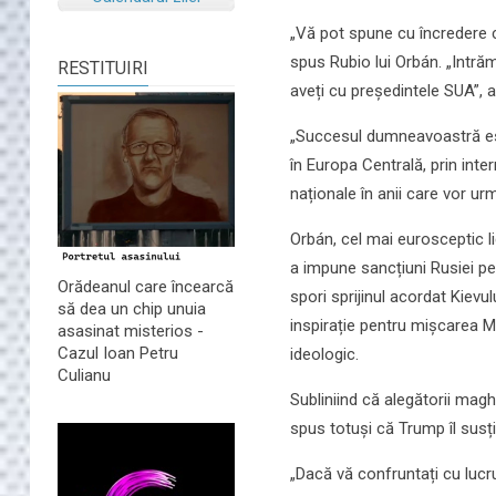
„Vă pot spune cu încredere 
spus Rubio lui Orbán. „Intrăm 
RESTITUIRI
aveți cu președintele SUA”, 
„Succesul dumneavoastră este
în Europa Centrală, prin int
naționale în anii care vor ur
Orbán, cel mai eurosceptic lid
a impune sancțiuni Rusiei pen
Orădeanul care încearcă
spori sprijinul acordat Kievu
să dea un chip unuia
inspirație pentru mișcarea 
asasinat misterios -
Cazul Ioan Petru
ideologic.
Culianu
Subliniind că alegătorii maghi
spus totuși că Trump îl susț
„Dacă vă confruntați cu lucru