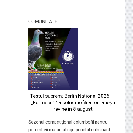
COMUNITATE
Testul suprem: Berlin Național 2026, -
„Formula 1” a columbofiliei româneşti
revine în 8 august
Sezonul competițional columbofil pentru
porumbeii maturi atinge punctul culminant.