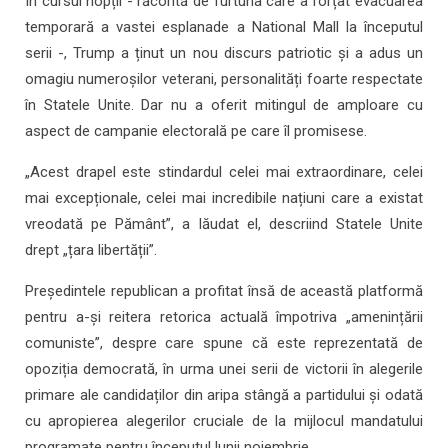
În cursul nopții - răcorită de furtuna care a forțat evacuarea
temporară a vastei esplanade a National Mall la începutul
serii -, Trump a ținut un nou discurs patriotic și a adus un
omagiu numeroșilor veterani, personalități foarte respectate
în Statele Unite. Dar nu a oferit mitingul de amploare cu
aspect de campanie electorală pe care îl promisese.
„Acest drapel este stindardul celei mai extraordinare, celei
mai excepționale, celei mai incredibile națiuni care a existat
vreodată pe Pământ”, a lăudat el, descriind Statele Unite
drept „țara libertății”.
Președintele republican a profitat însă de această platformă
pentru a-și reitera retorica actuală împotriva „amenințării
comuniste”, despre care spune că este reprezentată de
opoziția democrată, în urma unei serii de victorii în alegerile
primare ale candidaților din aripa stângă a partidului și odată
cu apropierea alegerilor cruciale de la mijlocul mandatului
programate pentru începutul lunii noiembrie.