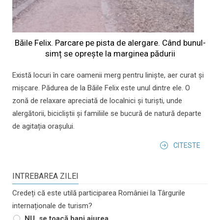
Băile Felix. Parcare pe pista de alergare. Când bunul-
simț se oprește la marginea pădurii
Există locuri în care oamenii merg pentru liniște, aer curat și
mișcare. Pădurea de la Băile Felix este unul dintre ele. O
zonă de relaxare apreciată de localnici și turiști, unde
alergătorii, bicicliștii și familiile se bucură de natură departe
de agitația orașului.
CITESTE
INTREBAREA ZILEI
Credeți că este utilă participarea României la Târgurile
internaționale de turism?
NU, se toacă bani aiurea