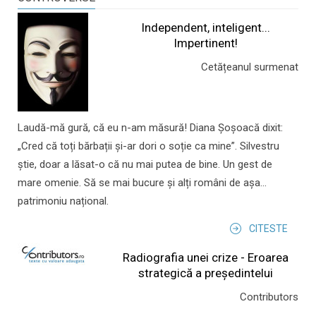
Independent, inteligent...
Impertinent!
Cetățeanul surmenat
Laudă-mă gură, că eu n-am măsură! Diana Șoșoacă dixit:
„Cred că toți bărbații și-ar dori o soție ca mine”. Silvestru
știe, doar a lăsat-o că nu mai putea de bine. Un gest de
mare omenie. Să se mai bucure și alți români de așa...
patrimoniu național.
CITESTE
Radiografia unei crize - Eroarea
strategică a președintelui
Contributors