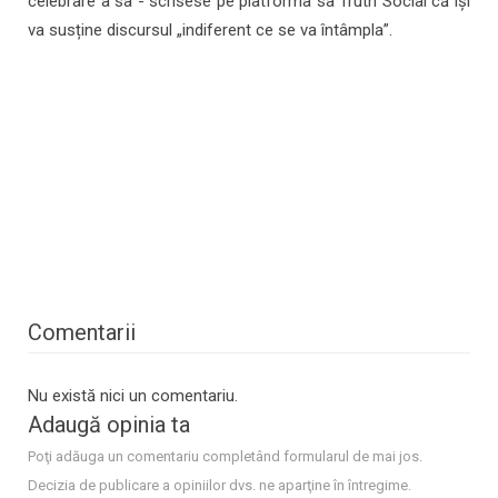
celebrare a sa - scrisese pe platforma sa Truth Social că își
va susține discursul „indiferent ce se va întâmpla”.
Comentarii
Nu există nici un comentariu.
Adaugă opinia ta
Poţi adăuga un comentariu completând formularul de mai jos.
Decizia de publicare a opiniilor dvs. ne aparţine în întregime.