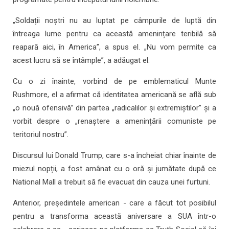
„Soldații noștri nu au luptat pe câmpurile de luptă din
întreaga lume pentru ca această amenințare teribilă să
reapară aici, în America”, a spus el. „Nu vom permite ca
acest lucru să se întâmple”, a adăugat el.
Cu o zi înainte, vorbind de pe emblematicul Munte
Rushmore, el a afirmat că identitatea americană se află sub
„o nouă ofensivă” din partea „radicalilor și extremiștilor” și a
vorbit despre o „renaștere a amenințării comuniste pe
teritoriul nostru”.
Discursul lui Donald Trump, care s-a încheiat chiar înainte de
miezul nopții, a fost amânat cu o oră și jumătate după ce
National Mall a trebuit să fie evacuat din cauza unei furtuni.
Anterior, președintele american - care a făcut tot posibilul
pentru a transforma această aniversare a SUA într-o