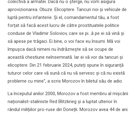
colectivă a armatei. Dacă nu o șterge, nu vom asigura
aprovizionarea. Obuze. Elicoptere. Tancuri noi și vehicule de
luptă pentru infanterie. Și el, comandamentul tău, a fost
forțat să facă acest lucru de către prostituatele politice
conduse de Vladimir Soloviov, care se pi…ă pe ei să vină și
să apese pe trăgaci. Ei bine, o voi face eu însumi. Mă voi
împușca dacă nimeni nu îndrăznește să se ocupe de
această chestiune neînsemnată. Iar ei vă vor da tancuri și
elicoptere. Din 21 februarie 2024, puteți spune în siguranță
tuturor celor care vă sună că nu vă servesc și că nu există
probleme cu mine”, a scris Morozov în biletul său de adio.
La începutul anilor 2000, Morozov a fost membru al mișcării
naționalist-staliniste Red Blitzkrieg și a luptat ulterior în
rândul milițiilor pro-ruse din Donețk. Morozov avea 44 de ani.