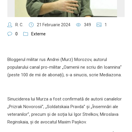
R. C.
21 Februarie 2024
349
1
0
Externe
Bloggerul militar rus Andrei (Murz) Morozov, autorul
popularului canal pro-militar „Oamenii ne scriu din Ioannina”
(peste 100 de mii de abonați), s-a sinucis, scrie Mediazona.
Sinuciderea lui Murza a fost confirmată de autorii canalelor
„Prizrak Novorosii”, „Soldatskaia Pravda” și „Însemnări ale
veteranilor”, precum și de soția lui Igor Strelkov, Miroslava
Reginskaia, și de avocatul Maxim Pașkov.