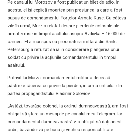
Pe canalul lui Morozov a fost publicat un bilet de adio. În
acesta, el își explică moartea prin presiunea la care a fost
supus de comandamentul Forțelor Armate Ruse. Cu câteva
zile în urmă, Murz a relatat despre pierderile colosale ale
armatei ruse în timpul asaltului asupra Avdiivka – 16.000 de
oameni. El a mai spus că procuratura militară din Sankt
Petersburg a refuzat să ia în considerare plângerea unui
soldat cu privire la acțiunile comandamentului în timpul
asaltului.
Potrivit lui Murza, comandamentul militar a decis să
păstreze tăcerea cu privire la pierderi, în urma criticilor din
partea propagandistului Vladimir Soloviov.
„Astăzi, tovarășe colonel, la ordinul dumneavoastră, am fost
obligat să șterg un mesaj de pe canalul meu Telegram. Iar
comandamentul dumneavoastră v-a obligat să dați acest
ordin, bazându-vă pe buna și vechea responsabilitate