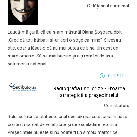
Cetățeanul surmenat
Laudă-mă gură, că eu n-am măsură! Diana Șoșoacă dixit:
„Cred că toți bărbații și-ar dori o soție ca mine”. Silvestru
știe, doar a lăsat-o că nu mai putea de bine. Un gest de
mare omenie. Să se mai bucure și alți români de așa...
patrimoniu național.
CITESTE
Radiografia unei crize - Eroarea
strategică a președintelui
Contributors
Rolul şefului de stat este unul decisiv mai cu seamă în acest
context marcat de volatilitate şi de escaladare retorică.
Preşedintele nu este şi nu poate fi un simplu martor ce