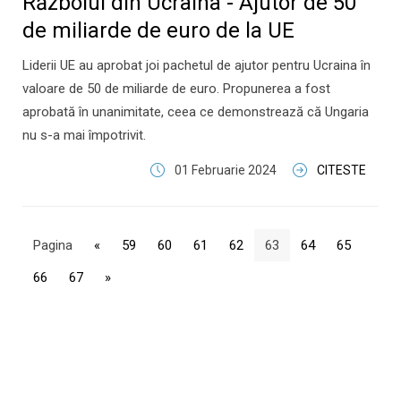
Războiul din Ucraina - Ajutor de 50
de miliarde de euro de la UE
Liderii UE au aprobat joi pachetul de ajutor pentru Ucraina în
valoare de 50 de miliarde de euro. Propunerea a fost
aprobată în unanimitate, ceea ce demonstrează că Ungaria
nu s-a mai împotrivit.
01 Februarie 2024
CITESTE
Pagina
«
59
60
61
62
63
64
65
66
67
»