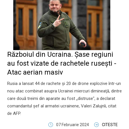
Războiul din Ucraina. Şase regiuni
au fost vizate de rachetele ruseşti -
Atac aerian masiv
Rusia a lansat 44 de rachete şi 20 de drone explozive într-un
nou atac combinat asupra Ucrainei miercuri dimineaţă, dintre
care două treimi din aparate au fost „distruse", a declarat
comandantul şef al armatei ucrainene, Valeri Zalujnîi, citat
de AFP.
07 Februarie 2024
CITESTE