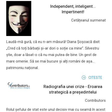
Independent, inteligent...
Impertinent!
Cetățeanul surmenat
Laudă-mă gură, că eu n-am măsură! Diana Șoșoacă dixit:
„Cred că toți bărbații și-ar dori o soție ca mine”. Silvestru
știe, doar a lăsat-o că nu mai putea de bine. Un gest de
mare omenie. Să se mai bucure și alți români de așa...
patrimoniu național.
CITESTE
Radiografia unei crize - Eroarea
strategică a președintelui
Contributors
Rolul şefului de stat este unul decisiv mai cu seamă în acest