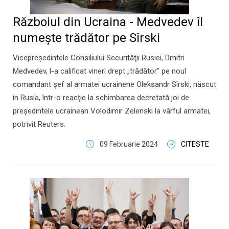
Războiul din Ucraina - Medvedev îl
numeşte trădător pe Sîrski
Vicepreşedintele Consiliului Securităţii Rusiei, Dmitri
Medvedev, l-a calificat vineri drept „trădător" pe noul
comandant şef al armatei ucrainene Oleksandr Sîrski, născut
în Rusia, într-o reacţie la schimbarea decretată joi de
preşedintele ucrainean Volodimir Zelenski la vârful armatei,
potrivit Reuters.
09 Februarie 2024
CITESTE