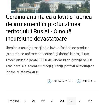
Ucraina anunță că a lovit o fabrică
de armament în profunzimea
teritoriului Rusiei - O nouă
incursiune devastatoare
Ucraina a anunțat marți că a lovit o fabrică ce produce
„sisteme de apărare antiaeriană și drone” în orașul rus
Ijevsk, situat la peste 1.000 de kilometri de granița sa, un
atac care s-a soldat cu morți și răniți, potrivit autorităților
locale, relatează AFP.
01 Iulie 2025
CITESTE
Pagina
«
21
22
23
24
25
26
27