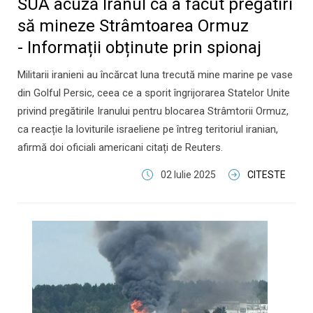
SUA acuză Iranul că a făcut pregătiri
să mineze Strâmtoarea Ormuz
- Informații obținute prin spionaj
Militarii iranieni au încărcat luna trecută mine marine pe vase
din Golful Persic, ceea ce a sporit îngrijorarea Statelor Unite
privind pregătirile Iranului pentru blocarea Strâmtorii Ormuz,
ca reacție la loviturile israeliene pe întreg teritoriul iranian,
afirmă doi oficiali americani citați de Reuters.
02 Iulie 2025
CITESTE