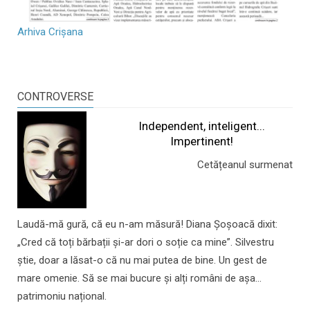
Arhiva Crișana
CONTROVERSE
Independent, inteligent...
Impertinent!
Cetățeanul surmenat
Laudă-mă gură, că eu n-am măsură! Diana Șoșoacă dixit:
„Cred că toți bărbații și-ar dori o soție ca mine”. Silvestru
știe, doar a lăsat-o că nu mai putea de bine. Un gest de
mare omenie. Să se mai bucure și alți români de așa...
patrimoniu național.