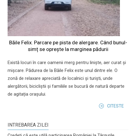
Băile Felix. Parcare pe pista de alergare. Când bunul-
simț se oprește la marginea pădurii
Există locuri în care oamenii merg pentru liniște, aer curat și
mișcare. Pădurea de la Băile Felix este unul dintre ele. O
zonă de relaxare apreciată de localnici și turiști, unde
alergătorii, bicicliștii și familiile se bucură de natură departe
de agitația orașului.
CITESTE
INTREBAREA ZILEI
Credeți că este utilă participarea României la Târgurile