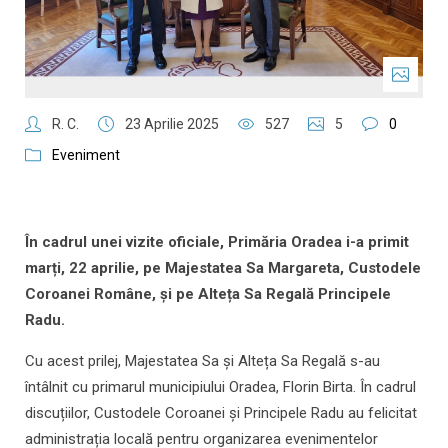
R. C.
23 Aprilie 2025
527
5
0
Eveniment
În cadrul unei vizite oficiale, Primăria Oradea i-a primit
marți, 22 aprilie, pe Majestatea Sa Margareta, Custodele
Coroanei Române, și pe Alteța Sa Regală Principele
Radu.
Cu acest prilej, Majestatea Sa și Alteța Sa Regală s-au
întâlnit cu primarul municipiului Oradea, Florin Birta. În cadrul
discuțiilor, Custodele Coroanei și Principele Radu au felicitat
administrația locală pentru organizarea evenimentelor