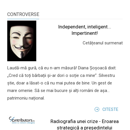
CONTROVERSE
Independent, inteligent...
Impertinent!
Cetățeanul surmenat
Laudă-mă gură, că eu n-am măsură! Diana Șoșoacă dixit:
„Cred că toți bărbații și-ar dori o soție ca mine”. Silvestru
știe, doar a lăsat-o că nu mai putea de bine. Un gest de
mare omenie. Să se mai bucure și alți români de așa...
patrimoniu național.
CITESTE
Radiografia unei crize - Eroarea
strategică a președintelui