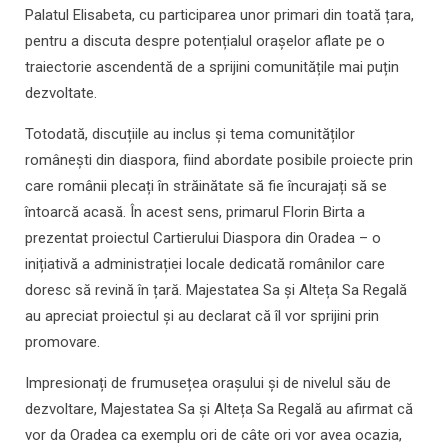
Palatul Elisabeta, cu participarea unor primari din toată țara,
pentru a discuta despre potențialul orașelor aflate pe o
traiectorie ascendentă de a sprijini comunitățile mai puțin
dezvoltate.
Totodată, discuțiile au inclus și tema comunităților
românești din diaspora, fiind abordate posibile proiecte prin
care românii plecați în străinătate să fie încurajați să se
întoarcă acasă. În acest sens, primarul Florin Birta a
prezentat proiectul Cartierului Diaspora din Oradea – o
inițiativă a administrației locale dedicată românilor care
doresc să revină în țară. Majestatea Sa și Alteța Sa Regală
au apreciat proiectul și au declarat că îl vor sprijini prin
promovare.
Impresionați de frumusețea orașului și de nivelul său de
dezvoltare, Majestatea Sa și Alteța Sa Regală au afirmat că
vor da Oradea ca exemplu ori de câte ori vor avea ocazia,