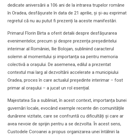
dedicate aniversării a 106 ani de la intrarea trupelor române
în Oradea, desfășurate în data de 21 aprilie, și și-au exprimat
regretul că nu au putut fi prezenți la aceste manifestări.
Primarul Florin Birta a oferit detalii despre desfășurarea
evenimentelor, precum și despre prezența președintelui
interimar al României, Ilie Bolojan, subliniind caracterul
solemn al momentului și importanța sa pentru memoria
colectivă a orașului. De asemenea, edilul a prezentat
contextul mai larg al dezvoltării accelerate a municipiului
Oradea, proces în care actualul președinte interimar – fost
primar al orașului – a jucat un rol esențial.
Majestatea Sa a subliniat, în acest context, importanța bunei
guvernări locale, evocând exemple recente din comunitățile
dunărene vizitate, care se confruntă cu dificultăți și care ar
avea nevoie de sprijin pentru a se dezvolta. În acest sens,
Custodele Coroanei a propus organizarea unei întâlniri la