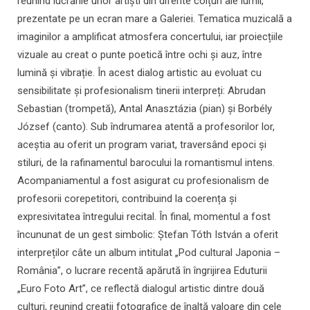
reunind lucrările unor artiști din diferite colțuri ale lumii,
prezentate pe un ecran mare a Galeriei. Tematica muzicală a
imaginilor a amplificat atmosfera concertului, iar proiecțiile
vizuale au creat o punte poetică între ochi și auz, între
lumină și vibrație. În acest dialog artistic au evoluat cu
sensibilitate și profesionalism tinerii interpreți: Abrudan
Sebastian (trompetă), Antal Anasztázia (pian) și Borbély
József (canto). Sub îndrumarea atentă a profesorilor lor,
aceștia au oferit un program variat, traversând epoci și
stiluri, de la rafinamentul barocului la romantismul intens.
Acompaniamentul a fost asigurat cu profesionalism de
profesorii corepetitori, contribuind la coerența și
expresivitatea întregului recital. În final, momentul a fost
încununat de un gest simbolic: Ștefan Tóth István a oferit
interpreților câte un album intitulat „Pod cultural Japonia –
România”, o lucrare recentă apărută în îngrijirea Eduturii
„Euro Foto Art”, ce reflectă dialogul artistic dintre două
culturi, reunind creații fotografice de înaltă valoare din cele