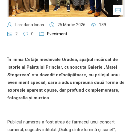
Loredana Ionaş
25 Martie 2026
189
2
0
Eveniment
În inima Cet
ăț
ii medievale Oradea, spa
ț
iul
î
nc
ă
rcat de
istorie al Palatului Princiar, cunoscuta Galerie
„
Matei
Stegerean
”
s-a dovedit ne
î
nc
ă
p
ă
toare, cu prilejul unui
eveniment special, care a adus
î
mpreun
ă
dou
ă
forme de
expresie aparent opuse, dar profund complementare,
fotografia
ș
i muzica.
Publicul numeros a fost atras de farmecul unui concert
cameral, sugestiv intitulat „Dialog dintre lumină și sunet”,