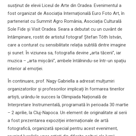
susținut de elevii Liceul de Arte din Oradea. Evenimentul a
fost organizat de Asociația Internațională Euro Foto Art, în
parteneriat cu Summit Agro România, Asociația Culturală
Sole Fide și Visit Oradea. Seara a debutat cu un cuvânt de
întâmpinare, rostit de artistul fotograf Ștefan Tóth István,
care a conturat cu sensibilitate relația subtilă dintre imagine
și sunet. În viziunea sa, fotografia devine „arta tăcerii”, iar
muzica – „arta mișcării”, ambele întâlnindu-se într-un spațiu
interior al emoției.
În continuare, prof. Nagy Gabriella a adresat mulțumiri
organizatorilor și profesorilor implicați în formarea tinerilor
artiști, urându-le succes la Olimpiada Națională de
Interpretare Instrumentală, programată în perioada 30 martie
– 2 aprilie, la Cluj-Napoca. Un element de originalitate al serii
a fost prezentarea expoziției internaționale de artă
fotografică, organizată special pentru acest eveniment,