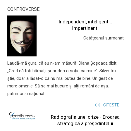
CONTROVERSE
Independent, inteligent...
Impertinent!
Cetățeanul surmenat
Laudă-mă gură, că eu n-am măsură! Diana Șoșoacă dixit:
„Cred că toți bărbații și-ar dori o soție ca mine”. Silvestru
știe, doar a lăsat-o că nu mai putea de bine. Un gest de
mare omenie. Să se mai bucure și alți români de așa...
patrimoniu național.
CITESTE
Radiografia unei crize - Eroarea
strategică a președintelui